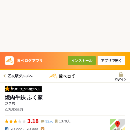
インストール
アプリで開く
乙丸駅グルメへ
ログイン
ザ・パーフェクト黒ラベル
焼肉牛鉄 ふく家
(フクヤ)
乙丸駅/焼肉
3.18
32
人
1379
人
￥4,000～￥4,999
-