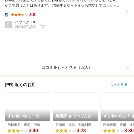
数年前に増築してからさらにお客さんの勢いが増していると思います。
そこで思うことはあります。 増築するならトイレも増やしてほしかっ
た。 こちらは一つしかないので トイレに関...
3.8
Dinner:
ハヤログ
（8）
2024/09 訪問
1回
口コミをもっと見る（32人）
[PR] 近くのお店
もっと見る
すし食いねぇ！ 松任
居酒家 きっつぇんさ
すし食いねぇ！ 
本店
寺地店
回転寿司、寿司、海鮮
居酒屋、海鮮、創作料理
回転寿司、寿司、海
3.40
3.23
3.30