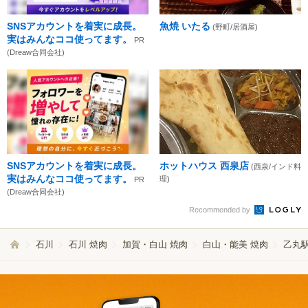
SNSアカウントを着実に成長。
魚焼 いたる
(野町/居酒屋)
実はみんなココ使ってます。
PR
(Dreaw合同会社)
SNSアカウントを着実に成長。
ホットハウス 西泉店
(西泉/インド料
実はみんなココ使ってます。
理)
PR
(Dreaw合同会社)
Recommended by
石川
石川 焼肉
加賀・白山 焼肉
白山・能美 焼肉
乙丸駅