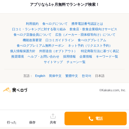
アプリなら1ヶ月無料でランキング検索！
利用規約
食べログについて
携帯電話番号認証とは
口コミ・ランキングに対する取り組み
飲食店・飲食企業様向けサービス
食べログ店舗会員について
広告（メーカー・団体様等向け）について
機能改善要望
口コミガイドライン
食べログプレミアム
食べログプレミアム無料クーポン
ネット予約（リクエスト予約）
個人情報保護方針
外部送信（オプトアウト）
特定商取引法に基づく表記
推奨環境
ヘルプ・お問い合わせ
採用情報
企業情報
キーワード一覧
サイトマップ
チェーン一覧
言語：
English
简体中文
繁體中文
한국어
日本語
©Kakaku.com, Inc.
電話
行った
保存
共有