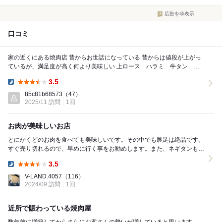
広告を非表示
口コミ
家の近くにある焼肉店 昔からお世話になっている 昔からは値段が上がっ
ているが、満足度が高く何より美味しい 上ロース ハラミ 牛タン ビ
ビンバどれも美味しい お酒の種類も多く...
3.5
Dinner:
85c81b68573
（47）
2025/11 訪問
1回
お肉が美味しいお店
とにかくどのお肉を食べても美味しいです。その中でも豚足は絶品です。
すぐ売り切れるので、早めに行く事をお勧めします。また、ネギタンも絶
品です。最後の締めのユッケジャンラーメンがとてつ...
3.5
Dinner:
V-LAND.4057
（116）
2024/09 訪問
1回
近所で賑わっている焼肉屋