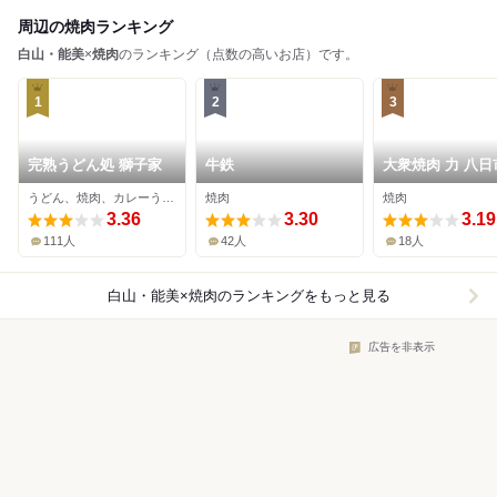
周辺の焼肉ランキング
白山・能美
×
焼肉
のランキング（点数の高いお店）です。
1
2
3
完熟うどん処 獅子家
牛鉄
大衆焼肉 力 八日
うどん、焼肉、カレーうどん
焼肉
焼肉
3.36
3.30
3.19
111人
42人
18人
白山・能美×焼肉
のランキングをもっと見る
広告を非表示