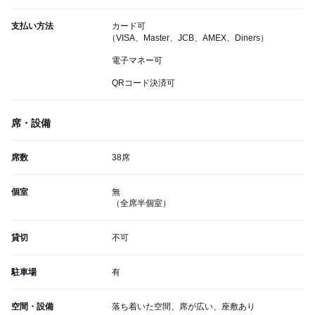
支払い方法
カード可
（VISA、Master、JCB、AMEX、Diners）
電子マネー可
QRコード決済可
席・設備
席数
38席
個室
無
（全席半個室）
貸切
不可
駐車場
有
空間・設備
落ち着いた空間、席が広い、座敷あり