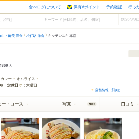
食べログについて
保有Vポイント
予約確認
行っ
白山・能美 洋食
松任駅 洋食
キッチンユキ 本店
4869
人
カレー
オムライス
定休日
：
木曜日
99
店舗情報（詳細）
ュー・コース
写真
口コミ
909