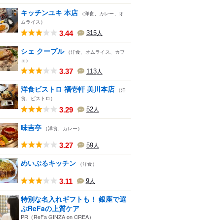
キッチンユキ 本店
（洋食、カレー、オ
ムライス）
3.44
315
人
シェ クープル
（洋食、オムライス、カフ
ェ）
3.37
113
人
洋食ビストロ 福壱軒 美川本店
（洋
食、ビストロ）
3.29
52
人
味吉亭
（洋食、カレー）
3.27
59
人
めいぷるキッチン
（洋食）
3.11
9
人
特別な名入れギフトも！ 銀座で選
ぶReFaの上質ケア
PR（ReFa GINZA on CREA）