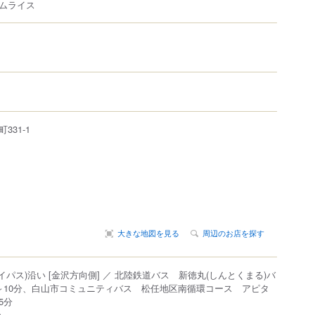
ムライス
町
331-1
大きな地図を見る
周辺のお店を探す
イパス)沿い [金沢方向側] ／ 北陸鉄道バス 新徳丸(しんとくまる)バ
～10分、白山市コミュニティバス 松任地区南循環コース アピタ
5分
m