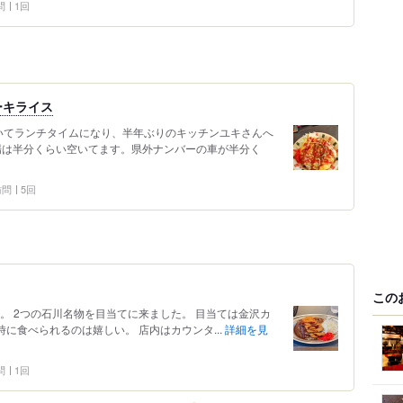
問
1回
ーキライス
いてランチタイムになり、半年ぶりのキッチンユキさんへ
車場は半分くらい空いてます。県外ナンバーの車が半分く
 訪問
5回
この
。 2つの石川名物を目当てに来ました。 目当ては金沢カ
に食べられるのは嬉しい。 店内はカウンタ...
詳細を見
問
1回