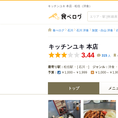
キッチンユキ 本店 - 松任（洋食）
食べログ
食べログ
石川
石川 洋食
加賀・白山 洋食
キッチンユキ 本店
3.44
315
人
最寄り駅：
松任駅
[
石川
]
ジャンル：
洋食
予算：
￥1,000～￥1,999
￥1,000～￥1,9
トップ
メニ