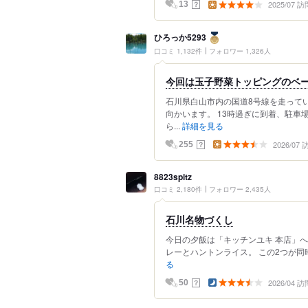
2025/07 訪
？
13
ひろっか5293
口コミ 1,132件
フォロワー 1,326人
今回は玉子野菜トッピングのベ
石川県白山市内の国道8号線を走って
向かいます。 13時過ぎに到着、駐
ら...
詳細を見る
2026/07
？
255
8823spitz
口コミ 2,180件
フォロワー 2,435人
石川名物づくし
今日の夕飯は「キッチンユキ 本店」へ
レーとハントンライス。 この2つが同時
る
2026/04 訪
？
50