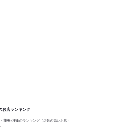
のお店ランキング
・能美×洋食
のランキング
（点数の高いお店）
。