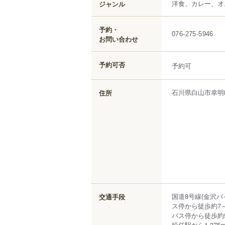
洋食、カレー、オ
ジャンル
予約・
076-275-5946
お問い合わせ
予約可否
予約可
石川県
白山市
幸明
住所
国道8号線(金沢バ
交通手段
ス停から徒歩約7
バス停から徒歩約
松任駅から1,375