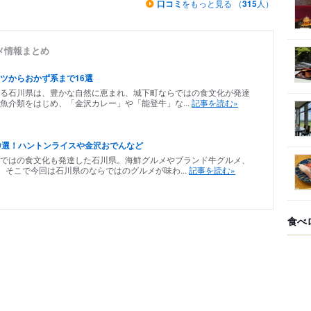
口コミ
をもっと見る （
315
人）
メ情報まとめ
ツからおかず系まで16選
る石川県は、豊かな自然に恵まれ、城下町ならではの食文化が発達
魚介類をはじめ、「金沢カレー」や「能登牛」な...
記事を読む»
9選！ハントンライスや金沢おでんなど
ではの食文化も発達した石川県。海鮮グルメやブランド牛グルメ、
そこで今回は石川県のならではのグルメが味わ...
記事を読む»
食べ