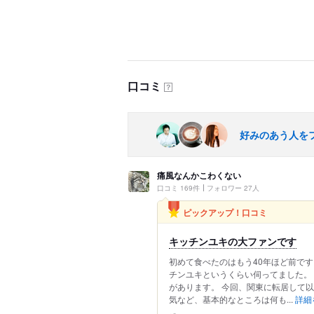
口コミ
？
好みのあう人を
痛風なんかこわくない
口コミ 169件
フォロワー 27人
ピックアップ！口コミ
キッチンユキの大ファンです
初めて食べたのはもう40年ほど前で
チンユキというくらい伺ってました。
があります。 今回、関東に転居して
気など、基本的なところは何も...
詳細