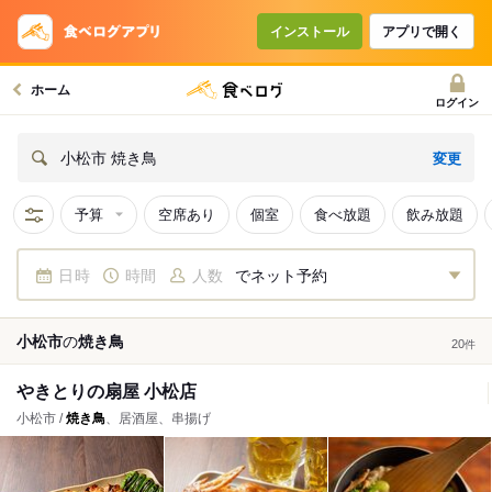
インストール
アプリで開く
ホーム
ログイン
変更
小松市 焼き鳥
予算
空席あり
個室
食べ放題
飲み放題
日時
時間
人数
でネット予約
小松市
の
焼き鳥
20
件
やきとりの扇屋 小松店
小松市 /
焼き鳥
、居酒屋、串揚げ