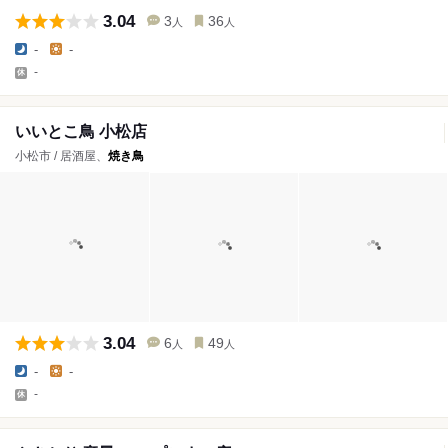
3.04
3
36
人
人
-
-
-
いいとこ鳥 小松店
小松市 / 居酒屋、
焼き鳥
3.04
6
49
人
人
-
-
-