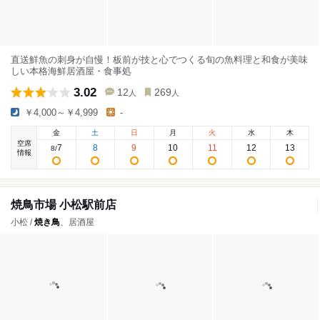
直送鮮魚の刺身が自慢！板前が技と心でつくる旬の魚料理と和食が美味
しい本格海鮮居酒屋・食事処
3.02
12
269
人
人
￥4,000～￥4,999
-
金
土
日
月
火
水
木
空席
7
8
9
10
11
12
13
8
/
情報
焼鳥市場 小松駅前店
小松 /
焼き鳥
、居酒屋