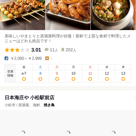
美味しいやきとりと居酒屋料理が自慢！新鮮で上質な食材で料理したメ
ニューはどれも絶品です！
3.01
11
202
人
人
￥2,000～￥2,999
-
金
土
日
月
火
水
木
空席
7
8
9
10
11
12
13
8
/
情報
日本海庄や 小松駅前店
小松市 / 居酒屋、海鮮、
焼き鳥