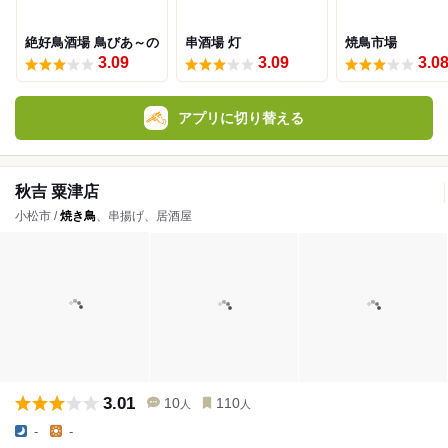
絶好鳥酒場 鳥びあ～の
串酒場 灯
焼鳥市場
3.09
3.09
3.0
アプリに切り替える
秋吉 粟津店
小松市 /
焼き鳥
、串揚げ、居酒屋
3.01
10
110
人
人
-
-