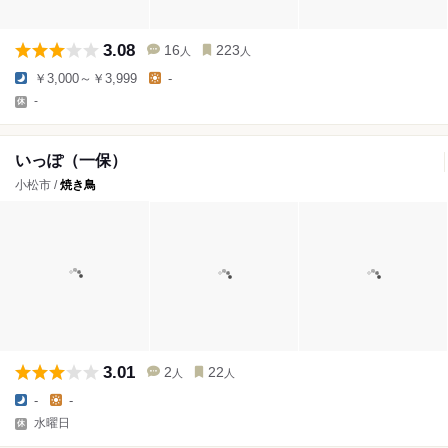
3.08
16
223
人
人
￥3,000～￥3,999
-
-
いっぽ（一保）
小松市 /
焼き鳥
3.01
2
22
人
人
-
-
水曜日