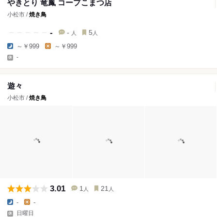
やきとり 竜鳳 コープこまつ店
小松市 /
焼き鳥
-
-
5
人
人
～￥999
～￥999
-
遊々
小松市 /
焼き鳥
3.01
1
21
人
人
-
-
日曜日