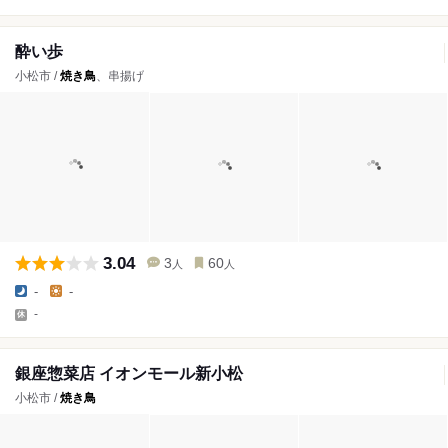
酔い歩
小松市 /
焼き鳥
、串揚げ
3.04
3
60
人
人
-
-
-
銀座惣菜店 イオンモール新小松
小松市 /
焼き鳥