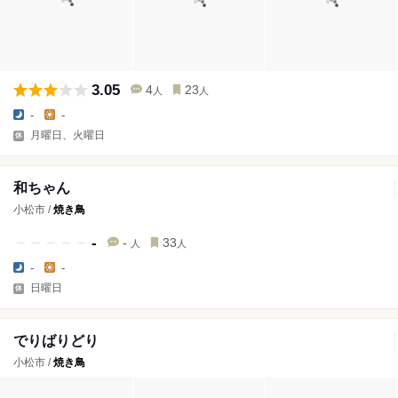
3.05
4
23
人
人
-
-
月曜日、火曜日
和ちゃん
小松市 /
焼き鳥
-
-
33
人
人
-
-
日曜日
でりばりどり
小松市 /
焼き鳥