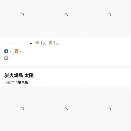
-
1
7
人
人
-
-
-
炭火焼鳥 太陽
小松市 /
焼き鳥