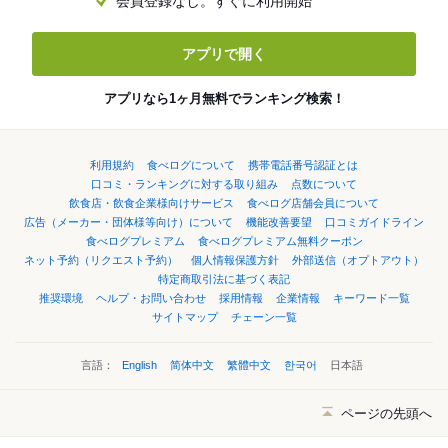
会員登録なし。すぐに利用開始
アプリで開く
アプリなら1ヶ月無料でランキング検索！
利用規約
食べログについて
携帯電話番号認証とは
口コミ・ランキングに対する取り組み
点数について
飲食店・飲食企業様向けサービス
食べログ店舗会員について
広告（メーカー・団体様等向け）について
機能改善要望
口コミガイドライン
食べログプレミアム
食べログプレミアム無料クーポン
ネット予約（リクエスト予約）
個人情報保護方針
外部送信（オプトアウト）
特定商取引法に基づく表記
推奨環境
ヘルプ・お問い合わせ
採用情報
企業情報
キーワード一覧
サイトマップ
チェーン一覧
言語：
English
简体中文
繁體中文
한국어
日本語
ページの先頭へ