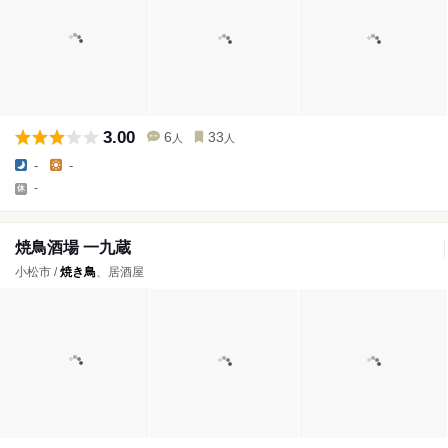
3.00
6
33
人
人
-
-
-
焼鳥酒場 一九蔵
小松市 /
焼き鳥
、居酒屋