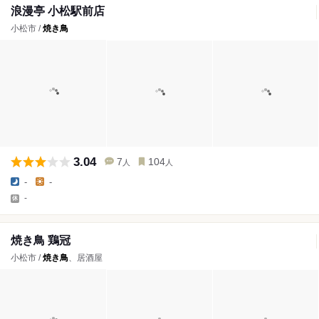
浪漫亭 小松駅前店
小松市 /
焼き鳥
3.04
7
104
人
人
-
-
-
焼き鳥 鶏冠
小松市 /
焼き鳥
、居酒屋