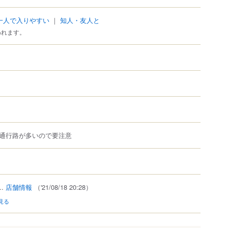
一人で入りやすい
｜
知人・友人と
われます。
通行路が多いので要注意
）
..
店舗情報
（'21/08/18 20:28）
見る