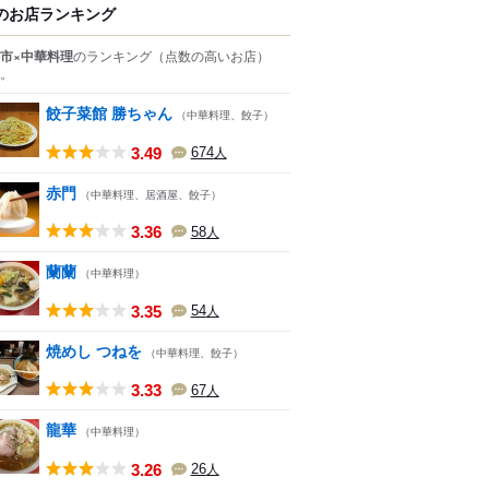
のお店ランキング
市×中華料理
のランキング
（点数の高いお店）
。
餃子菜館 勝ちゃん
（中華料理、餃子）
3.49
674
人
赤門
（中華料理、居酒屋、餃子）
3.36
58
人
蘭蘭
（中華料理）
3.35
54
人
焼めし つねを
（中華料理、餃子）
3.33
67
人
龍華
（中華料理）
3.26
26
人