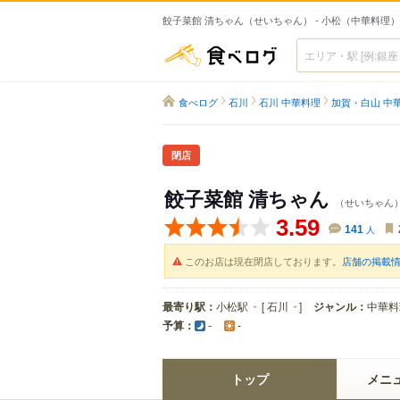
餃子菜館 清ちゃん（せいちゃん） - 小松（中華料理）
食べログ
食べログ
石川
石川 中華料理
加賀・白山 中
閉店
餃子菜館 清ちゃん
（せいちゃん
3.59
141
人
このお店は現在閉店しております。
店舗の掲載
最寄り駅：
小松駅
[
石川
]
ジャンル：
中華料
予算：
-
-
トップ
メニ