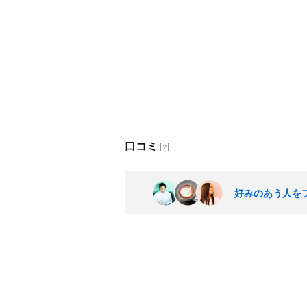
口コミ
？
好みのあう人を