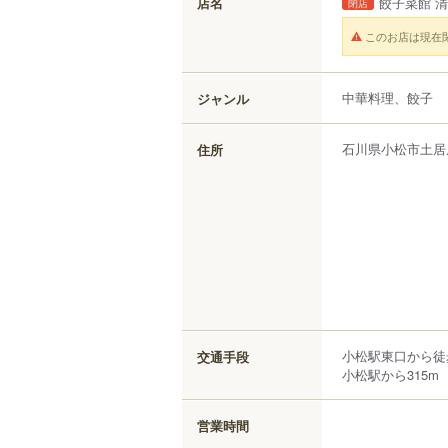
店名
餃子菜館 
閉店
このお店は現在
中華料理、餃子
ジャンル
石川県
小松市
土居
住所
小松駅東口から徒
交通手段
小松駅から315m
営業時間