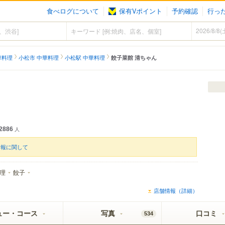
食べログについて
保有Vポイント
予約確認
行っ
華料理
小松市 中華料理
小松駅 中華料理
餃子菜館 清ちゃん
）
2886
人
情報に関して
理
餃子
店舗情報（詳細）
ュー・コース
写真
口コミ
534