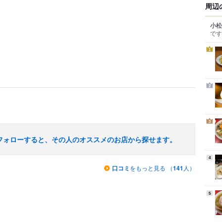
周辺
小松
です
1
2
3
フォローすると、その人のオススメのお店から探せます。
4
口コミ
をもっと見る （
141
人）
5