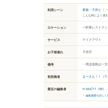
家族・子供と
｜
利用シーン
こんな時によく使
一軒家レストラン
ロケーション
テイクアウト
サービス
子供可
お子様連れ
・周辺道路は一方
備考
まーさん！！
（7
初投稿者
m-oka711
（66）
.
最近の編集者
編集履歴を詳しく