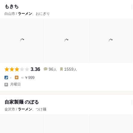
もきち
白山市 /
ラーメン
、おにぎり
3.36
96
1559
人
人
-
～￥999
月曜日
自家製麺 のぼる
金沢市 /
ラーメン
、つけ麺