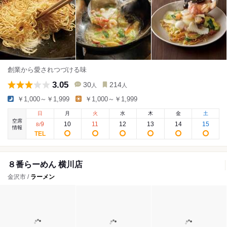
創業から愛されつづける味
3.05
30
214
人
人
￥1,000～￥1,999
￥1,000～￥1,999
日
月
火
水
木
金
土
空席
9
10
11
12
13
14
15
8
/
情報
８番らーめん 横川店
金沢市 /
ラーメン