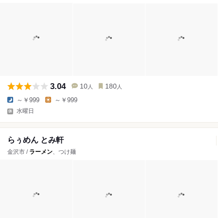
3.04
10
180
人
人
～￥999
～￥999
水曜日
らぅめん とみ軒
金沢市 /
ラーメン
、つけ麺