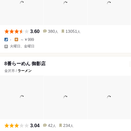
3.60
380
13051
人
人
-
～￥999
火曜日、金曜日
8番らーめん 御影店
金沢市 /
ラーメン
3.04
42
234
人
人