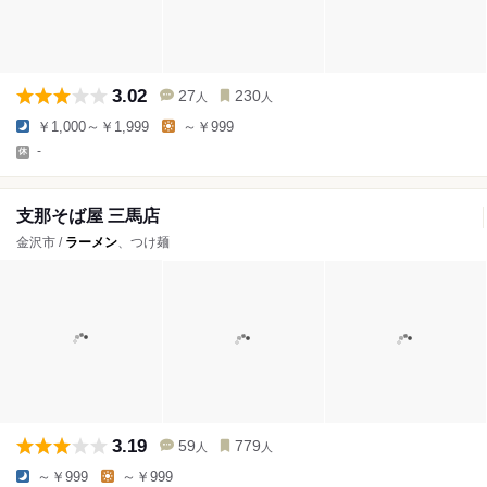
3.02
27
230
人
人
￥1,000～￥1,999
～￥999
-
支那そば屋 三馬店
金沢市 /
ラーメン
、つけ麺
3.19
59
779
人
人
～￥999
～￥999