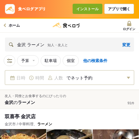
インストール
アプリで開く
ホーム
ログイン
変更
金沢 ラーメン
知人・友人と
予算
駐車場
個室
他の検索条件
日時
時間
人数
でネット予約
友人・同僚とお食事するのにぴったりの
金沢
の
ラーメン
91
件
双喜亭 金沢店
金沢市 / 中華料理、
ラーメン