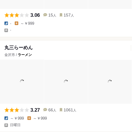
3.06
15
157
人
人
-
～￥999
-
丸三らーめん
金沢市 /
ラーメン
3.27
66
1061
人
人
～￥999
～￥999
日曜日