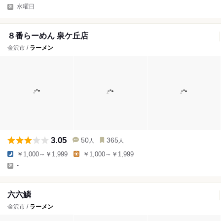
水曜日
８番らーめん 泉ケ丘店
金沢市 /
ラーメン
3.05
50
365
人
人
￥1,000～￥1,999
￥1,000～￥1,999
-
六六鱗
金沢市 /
ラーメン