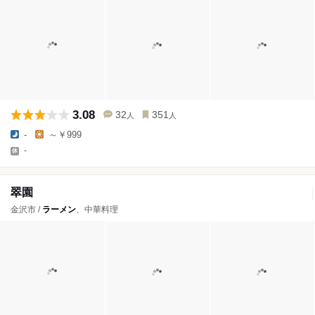
3.08
32
351
人
人
-
～￥999
-
翠園
金沢市 /
ラーメン
、中華料理