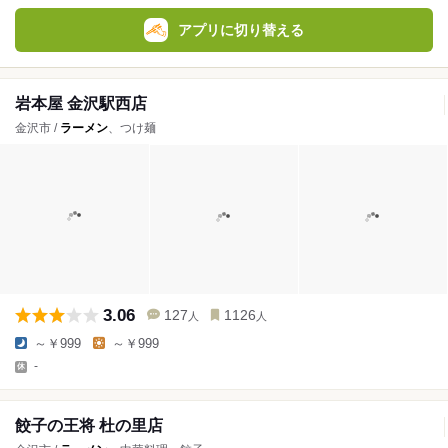
アプリに切り替える
岩本屋 金沢駅西店
金沢市 /
ラーメン
、つけ麺
3.06
127
1126
人
人
～￥999
～￥999
-
餃子の王将 杜の里店