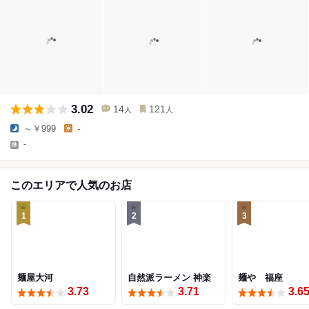
3.02
14
121
人
人
～￥999
-
-
このエリアで人気のお店
1
2
3
麺屋大河
自然派ラーメン 神楽
麺や 福座
3.73
3.71
3.6