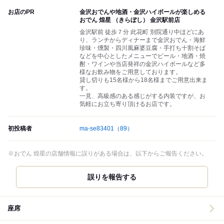
お店のPR
金沢おでんや地酒・金沢ハイボールが楽しめる
おでん 煌星 （きらぼし） 金沢駅前店
金沢駅前 徒歩７分 此花町 別院通り中ほどにあ
り、ランチからディナーまで金沢おでん・海鮮
珍味・燻製・四川風麻婆豆腐・手打ち十割そば
などを中心としたメニューでビール・地酒・焼
酎・ワインや当店発祥の金沢ハイボールなど多
様なお飲み物をご用意しております。
貸し切りも15名様から18名様までご用意出来ま
す。
一見、高級感のある感じがする内装ですが、お
気軽にお立ち寄り頂けるお店です。
初投稿者
ma-se83401
（89）
※おでん 煌星の店舗情報に誤りがある場合は、以下からご報告ください。
誤りを報告する
座席