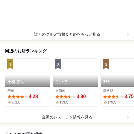
近くのグルメ情報まとめをもっと見る
周辺のお店ランキング
1
2
3
小松 弥助
こいで
333
寿司
居酒屋
鳥料理
4.28
3.80
3.75
762人
153人
170人
金沢
のレストラン情報を見る