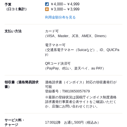
￥4,000～￥4,999
予算
（口コミ集計）
￥3,000～￥3,999
利用金額分布を見る
支払い方法
カード可
（VISA、Master、JCB、AMEX、Diners）
電子マネー可
（交通系電子マネー（Suicaなど）、iD、QUICPa
y）
QRコード決済可
（PayPay、d払い、楽天ペイ、au PAY）
領収書（適格簡易請求
適格請求書（インボイス）対応の領収書発行が
書）
可能
登録番号：T9810650057679
※最新の登録状況は国税庁インボイス制度適格
請求書発行事業者公表サイトをご確認いただく
か、店舗にお問い合わせください。
サービス料・
17:00以降 お通し500円（税込み）
チャージ