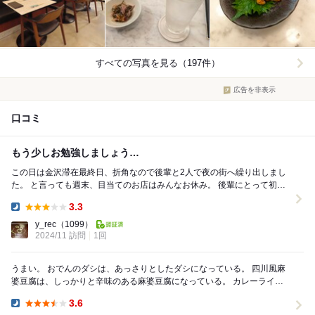
すべての写真を見る（197件）
広告を非表示
口コミ
もう少しお勉強しましょう…
この日は金沢滞在最終日、折角なので後輩と2人で夜の街へ繰り出しまし
た。 と言っても週末、目当てのお店はみんなお休み。 後輩にとって初め
て歩く金沢の路地裏、そんな中であそこに入り...
3.3
Dinner:
y_rec
（1099）
2024/11 訪問
1回
うまい。 おでんのダシは、あっさりとしたダシになっている。 四川風麻
婆豆腐は、しっかりと辛味のある麻婆豆腐になっている。 カレーライス
は、ダシの効いたカレーライスになっている...
3.6
Dinner: