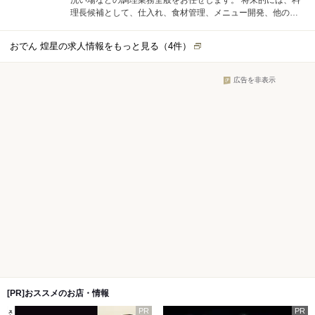
洗い場などの調理業務全般をお任せします。 将来的には、料
理長候補として、仕入れ、食材管理、メニュー開発、他の調
理スタッフへの指導・育成などの業務もお任せします。
おでん 煌星の求人情報をもっと見る（
4
件）
広告を非表示
[PR]おススメのお店・情報
PR
PR