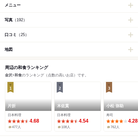
メニュー
写真
（192）
口コミ
（25）
地図
周辺の和食ランキング
金沢
×
和食
のランキング（点数の高いお店）です。
1
2
3
片折
木佐貫
小松 弥助
日本料理
日本料理
寿司
4.68
4.54
4.28
477人
108人
762人