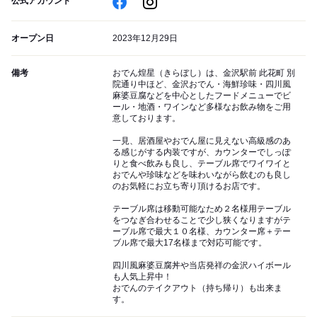
公式アカウント
オープン日
2023年12月29日
備考
おでん煌星（きらぼし）は、金沢駅前 此花町 別
院通り中ほど、金沢おでん・海鮮珍味・四川風
麻婆豆腐などを中心としたフードメニューでビ
ール・地酒・ワインなど多様なお飲み物をご用
意しております。
一見、居酒屋やおでん屋に見えない高級感のあ
る感じがする内装ですが、カウンターでしっぽ
りと食べ飲みも良し、テーブル席でワイワイと
おでんや珍味などを味わいながら飲むのも良し
のお気軽にお立ち寄り頂けるお店です。
テーブル席は移動可能なため２名様用テーブル
をつなぎ合わせることで少し狭くなりますがテ
ーブル席で最大１０名様、カウンター席＋テー
ブル席で最大17名様まで対応可能です。
四川風麻婆豆腐丼や当店発祥の金沢ハイボール
も人気上昇中！
おでんのテイクアウト（持ち帰り）も出来ま
す。