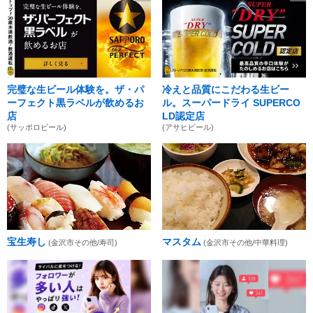
完璧な生ビール体験を。ザ・パ
冷えと品質にこだわる生ビー
ーフェクト黒ラベルが飲めるお
ル。スーパードライ SUPERCO
店
LD認定店
(サッポロビール)
(アサヒビール)
宝生寿し
マスタム
(金沢市その他/寿司)
(金沢市その他/中華料理)