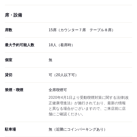
席・設備
席数
15席（カウンター７席 テーブル８席）
最大予約可能人数
18人（着席時）
個室
無
貸切
可（20人以下可）
禁煙・喫煙
全席喫煙可
2020年4月1日より受動喫煙対策に関する法律(改
正健康増進法）が施行されており、最新の情報
と異なる場合がございますので、ご来店前に店
舗にご確認ください。
駐車場
無（近隣にコインパーキングあり）