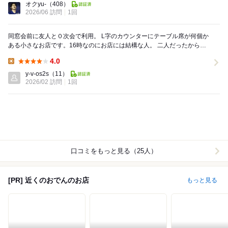
オクyu-
（408）
2026/06 訪問
1回
同窓会前に友人と０次会で利用。 L字のカウンターにテーブル席が何個か
ある小さなお店です。16時なのにお店には結構な人。 二人だったから運
良くカウンターに座れました！ 注文はQ...
4.0
Lunch:
y-v-os2s
（11）
2026/02 訪問
1回
口コミをもっと見る（25人）
[PR] 近くのおでんのお店
もっと見る