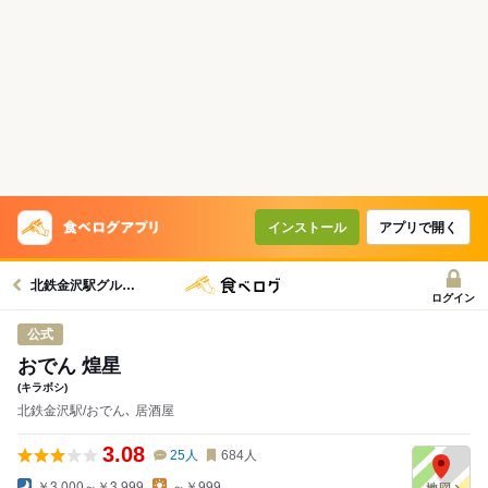
コースで使えるクーポン
戻る
クーポンを利用せず予約する
インストール
アプリで開く
北鉄金沢駅グルメへ
ログイン
公式
おでん 煌星
(キラボシ)
北鉄金沢駅/おでん､ 居酒屋
3.08
25
人
684
人
￥3,000～￥3,999
～￥999