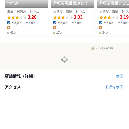
つづみ
片町居酒屋 魚ぎゅう
片町居酒屋まご
北陸の海鮮と金
海鮮、居酒屋、おでん
居酒屋、海鮮、おでん
居酒屋、海鮮、おで
ん
3.20
3.03
3.19
￥3,000～￥3,999
￥3,000～￥3,999
￥3,000～￥3,999
Dinner:
Dinner:
Dinner:
-
-
-
Lunch:
Lunch:
Lunch:
41人
17人
34人
広告を非表示
店舗情報（詳細）
修正
アクセス
住所を修正