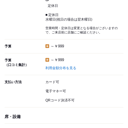
定休日
■ 定休日
水曜日(祝日の場合は翌木曜日)
営業時間・定休日は変更となる場合がございますの
で、ご来店前に店舗にご確認ください。
～￥999
予算
～￥999
予算
（口コミ集計）
利用金額分布を見る
支払い方法
カード可
電子マネー可
QRコード決済不可
席・設備