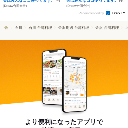
実はみんなココ使ってます。
実はみんなココ使ってます。
PR
PR
(Dreaw合同会社)
(Dreaw合同会社)
Recommended by
石川
石川 台湾料理
金沢周辺 台湾料理
金沢 台湾料理
より便利になったアプリで