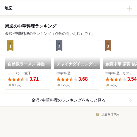
地図
周辺の中華料理ランキング
金沢
×
中華料理
のランキング（点数の高いお店）です。
1
2
3
自然派ラーメン 神楽
チャイナダイニング
創意中華 茶房 桃
クーイン
ラーメン、餃子
中華料理
中華料理、カフェ
3.71
3.68
3.54
893人
122人
62人
金沢×中華料理
のランキングをもっと見る
広告を非表示