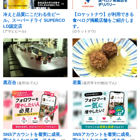
冷えと品質にこだわる生ビー
【ロケットナウ】が利用できる
ル。スーパードライ SUPERCO
食べログ掲載店舗をご紹介しま
LD認定店
す。
(アサヒビール)
(ロケットナウ)
黒百合
若葉
(金沢/おでん)
(金沢市その他/おでん)
SNSアカウントを着実に成長。
SNSアカウントを着実に成長。