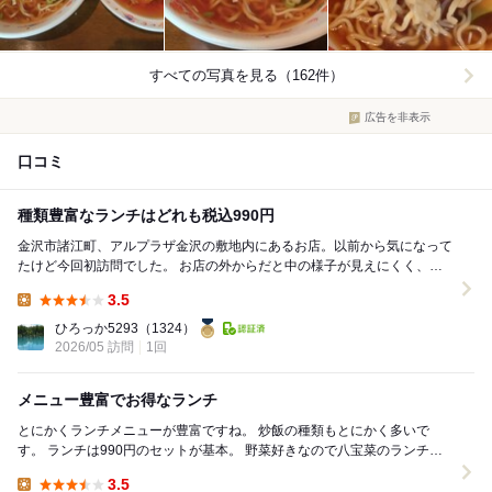
すべての写真を見る（162件）
広告を非表示
口コミ
種類豊富なランチはどれも税込990円
金沢市諸江町、アルプラザ金沢の敷地内にあるお店。以前から気になって
たけど今回初訪問でした。 お店の外からだと中の様子が見えにくく、活
気も感じられないので営業中の札がないと入り...
3.5
Lunch:
ひろっか5293
（1324）
2026/05 訪問
1回
メニュー豊富でお得なランチ
とにかくランチメニューが豊富ですね。 炒飯の種類もとにかく多いで
す。 ランチは990円のセットが基本。 野菜好きなので八宝菜のランチを
注文。 オーダーはテーブルの二次元コ...
3.5