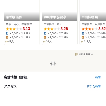
菜香楼 新館
和風中華 招龍亭
中国料理 麟
飲茶・点心、中華料理
中華料理、餃子
中華料理、四川料理
3.13
3.26
3.52
￥3,000～￥3,999
￥6,000～￥7,999
￥3,000～￥3,999
Dinner:
Dinner:
Dinner:
￥1,000～￥1,999
￥2,000～￥2,999
￥1,000～￥1,999
Lunch:
Lunch:
Lunch:
42人
39人
119人
広告を非表示
店舗情報（詳細）
編集
アクセス
住所を編集