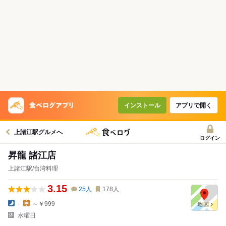
インストール
アプリで開く
上諸江駅グルメへ
ログイン
昇龍 諸江店
上諸江駅/台湾料理
3.15
25
人
178
人
-
～￥999
水曜日