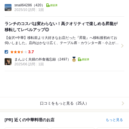
Lunch:
snail64286
（420）
2025/10 訪問
1回
ランチのコスパは変わらない！高クオリティで楽しめる昇龍が
移転してレベルアップ◎
【金沢×中華】移転前より大好きなお店だった『昇龍』へ移転後初めてお
伺いしました。店内はかなり広く、テーブル席・カウンター席・小上がり
の座敷席がありました。以前とは変わり、モバイルオ...
3.7
Dinner:
まんぷく夫婦の外食備忘録
（2497）
2025/06 訪問
1回
口コミをもっと見る（25人）
[PR] 近くの中華料理のお店
もっと見る