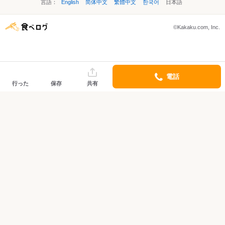
言語：
English
简体中文
繁體中文
한국어
日本語
©Kakaku.com, Inc.
電話
行った
保存
共有