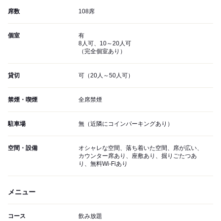
席数
108席
個室
有
8人可、10～20人可
（完全個室あり）
貸切
可（20人～50人可）
禁煙・喫煙
全席禁煙
駐車場
無（近隣にコインパーキングあり）
空間・設備
オシャレな空間、落ち着いた空間、席が広い、
カウンター席あり、座敷あり、掘りごたつあ
り、無料Wi-Fiあり
メニュー
コース
飲み放題