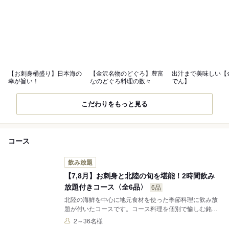
【お刺身桶盛り】日本海の
【金沢名物のどぐろ】豊富
出汁まで美味しい【
幸が旨い！
なのどぐろ料理の数々
でん】
こだわりをもっと見る
コース
飲み放題
【7,8月】お刺身と北陸の旬を堪能！2時間飲み
放題付きコース〈全6品〉
6品
北陸の海鮮を中心に地元食材を使った季節料理に飲み放
題が付いたコースです。コース料理を個別で愉しむ銘々
盛りで提供いたします。※写真はイメージとなります。
2～36名様
※飲み放題のL.Oは90分となります。