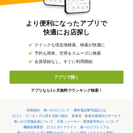
理の経験を活かしたい方 ・生活リズムを整えて働きたい方 ・
調理に専念できる環境を探している方 ・安定した会社で腰を
据えて働きたい方 ・仕事とプライベートを両立したい方 【ス
タッフの声】（30代女性）
より便利になったアプリで
━━━━━━━━━━━━━━━━━━━━ 「前職は介護施
快適にお店探し
設で調理をしていましたが、 早朝勤務が多く生活リズムが不
規則でした。 現在は勤務時間が安定し、 これまでの経験もそ
のまま活かせています。 調理の仕事を続けながら、 無理なく
クイックな現在地検索。検索が快適に
働ける環境に満足しています！」
予約も簡単。空席をスムーズに検索
会員登録なし。すぐに利用開始
アプリで開く
アプリなら1ヶ月無料でランキング検索！
利用規約
食べログについて
携帯電話番号認証とは
口コミ・ランキングに対する取り組み
飲食店・飲食企業様向けサービス
食べログ店舗会員について
広告（メーカー・団体様等向け）について
機能改善要望
口コミガイドライン
食べログプレミアム
食べログプレミアム無料クーポン
ネット予約（リクエスト予約）