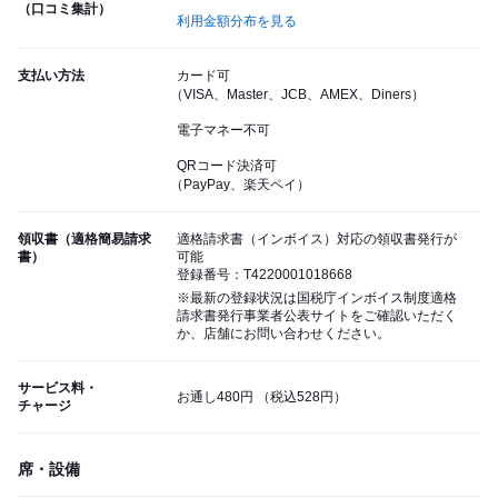
（口コミ集計）
利用金額分布を見る
支払い方法
カード可
（VISA、Master、JCB、AMEX、Diners）
電子マネー不可
QRコード決済可
（PayPay、楽天ペイ）
領収書（適格簡易請求
適格請求書（インボイス）対応の領収書発行が
書）
可能
登録番号：T4220001018668
※最新の登録状況は国税庁インボイス制度適格
請求書発行事業者公表サイトをご確認いただく
か、店舗にお問い合わせください。
サービス料・
お通し480円 （税込528円）
チャージ
席・設備