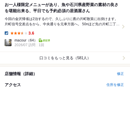
お一人様限定メニューがあり、魚や石川県産野菜の素材の良さ
を堪能出来る、平日でも予約必須の居酒屋さん
今回の金沢帰省は2泊するので、久しぶりに夜の片町散策に出掛けます。
片町信号交差点をから、中央通りを元車方面へ。 50nほど先の片町二丁目
信号交差点から、左手の通りに入ると...
3.6
Dinner:
macour
（64）
2026/07 訪問
1回
口コミをもっと見る（581人）
店舗情報（詳細）
修正
アクセス
住所を修正