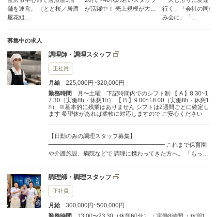
金沢市中心部で居酒屋3店
20代〜40代の若いスタッフ
「久しぶりに友達と
舗を運営。 （とと桜／居酒
が活躍中！ 売上規模が大…
行く」「会社の同僚
屋花組…
み会に」「…
募集中の求人
調理師・調理スタッフ
正社員
月給
225,000円~320,000円
勤務時間
月〜土曜 下記時間内でのシフト制 【 A 】8:30~1
7:30（実働8h・休憩1h） 【 B 】9:00~18:00（実働8h・休憩1
h） ※基本的に残業はありません シフトは2週間ごとに確定し
ます 希望休があれば柔軟に対応しますので ご安心ください
【日勤のみの調理スタッフ募集】
━━━━━━━━━━━━━━━━━━━━ これまで保育園
や介護施設、病院などで 調理に携わってきた方へ。 「もっと
規則正しい生活がしたい」 「仕事もプライベートも大切にし
たい」 そんな想いを叶えられる環境です。 ◎勤務は日中のみ
調理師・調理スタッフ
◎残業ほぼなし ◎完全週休2日制 ◎年間休日115日 ◎賞与年2
回 朝早すぎる出勤や深夜勤務はなく、 生活リズムを整えなが
正社員
ら働けます。 【仕事内容】
月給
300,000円~500,000円
━━━━━━━━━━━━━━━━━━━━ 当社は金沢市内
で居酒屋を3店舗運営する 安定企業です。 今回募集するの
勤務時間
13:00〜23:30（休憩60分） ・実働8時間 ・休憩1