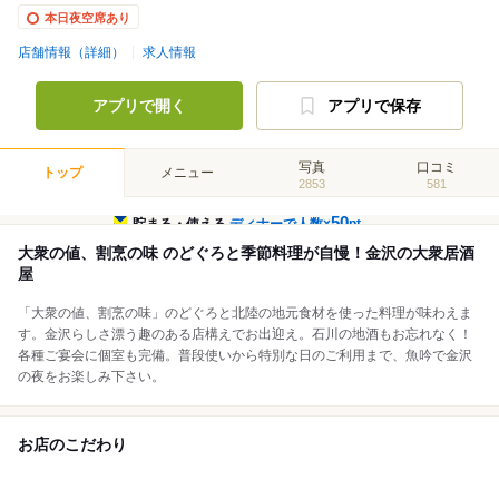
本日夜空席あり
店舗情報（詳細）
求人情報
アプリで開く
アプリで保存
写真
口コミ
トップ
メニュー
2853
581
50
貯まる・使える
ディナーで人数×
pt
大衆の値、割烹の味 のどぐろと季節料理が自慢！金沢の大衆居酒
屋
「大衆の値、割烹の味」のどぐろと北陸の地元食材を使った料理が味わえま
す。金沢らしさ漂う趣のある店構えでお出迎え。石川の地酒もお忘れなく！
各種ご宴会に個室も完備。普段使いから特別な日のご利用まで、魚吟で金沢
の夜をお楽しみ下さい。
お店のこだわり