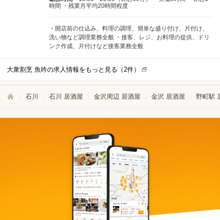
時間 ・残業月平均20時間程度
は、店舗勤務ではなく、 各店舗を支えるセントラルキッチン
の調理スタッフです。 お客様への接客業務はなく、 調理や仕
込みに集中できる環境です。 保育園や介護施設、病院などで
・開店前の仕込み、料理の調理、簡単な盛り付け、片付け、
の 大量調理経験や衛生管理の知識を活かしながら働けます。
洗い物など調理業務全般 ・接客、レジ、お料理の提供、ドリ
具体的には、 ・仕込み、調理業務 ・食材の下処理 ・真空パッ
ンク作成、片付けなど接客業務全般
クなどの商品加工 ・発注業務 ・在庫、衛生管理 ※店舗への配
送業務は月2〜3回程度の当番制です。 入社後は経験やスキル
に合わせて業務をお任せします。 経験豊富な先輩社員がサポ
大衆割烹 魚吟の求人情報をもっと見る（
2
件）
ートするので、 新しい環境に不安がある方もご安心くださ
い。 【職場について】
━━━━━━━━━━━━━━━━━━━━ 現在は社員2名
石川
石川 居酒屋
金沢周辺 居酒屋
金沢 居酒屋
野町駅 
とパートスタッフが中心となって運営しています。 セントラ
ルキッチンは改装したばかりの清潔な環境。 更衣室や休憩ス
ペースも完備されており、 落ち着いて仕事に取り組めます。
接客業務はなく、 調理や仕込みに集中できる職場です。 【一
日の流れ】 ━━━━━━━━━━━━━━━━━━━━
09:00 受注確認 09:30 調理・配送準備 12:30 休憩
13:00 調理業務 16:00 休憩 16:30 発注・清掃・翌日準備
18:00 退勤 ※基本的に残業はありません 【働きやすさ】
━━━━━━━━━━━━━━━━━━━━ ・完全週休2日
制 ・月9〜10日休み ・年間休日115日 ・シフト提出は2週間
ごと ・昇給年2回 ・賞与年2回 ・産休、育休制度あり ・介護
休暇あり 女性社員の有給取得率は100％。 仕事だけでなく、
自分や家族との時間も大切にできます。 【こんな方を歓迎し
ます】 ━━━━━━━━━━━━━━━━━━━━ ・集団調