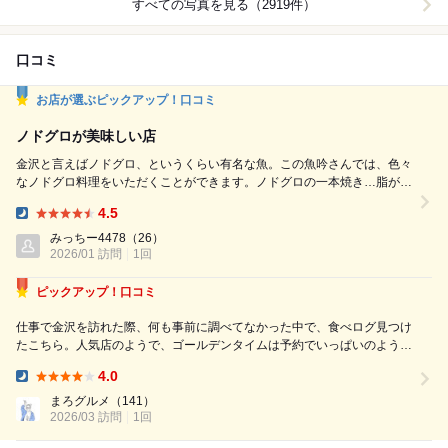
すべての写真を見る（2919件）
口コミ
お店が選ぶピックアップ！口コミ
ノドグロが美味しい店
金沢と言えばノドグロ、というくらい有名な魚。この魚吟さんでは、色々
なノドグロ料理をいただくことができます。ノドグロの一本焼き…脂がの
っていて身がぷりぷり。ノドグロ炙り棒寿司…口の中でノドグロがとろけ
4.5
そうです。しゃぶしゃぶ、お刺身…どれも最高においしい。白エビの天ぷ
Dinner:
らもさくさく。金沢の地元料理を堪能することができました。
みっちー4478
（26）
2026/01 訪問
1回
ピックアップ！口コミ
仕事で金沢を訪れた際、何も事前に調べてなかった中で、食べログ見つけ
たこちら。人気店のようで、ゴールデンタイムは予約でいっぱいのようで
す。 「大衆の値段で、割烹の味」をコンセプトに掲げる人気店で、のど
4.0
ぐろや旬の地魚など、北陸ならではの味覚を気軽に楽しめる一軒でした。
Dinner:
まず驚いたのは名物の桶...
まろグルメ
（141）
2026/03 訪問
1回