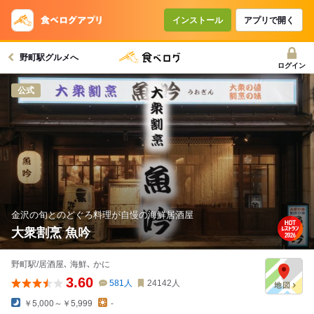
コースで使えるクーポン
戻る
インストール
アプリで開く
野町駅グルメへ
クーポンを利用せず予約する
ログイン
公式
金沢の旬とのどぐろ料理が自慢の海鮮居酒屋
大衆割烹 魚吟
野町駅/居酒屋､ 海鮮､ かに
3.60
581
人
24142
人
￥5,000～￥5,999
-