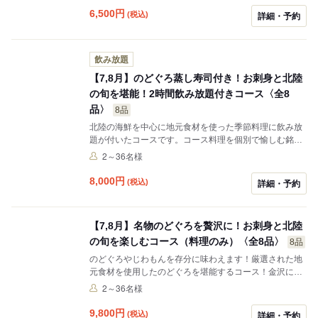
6,500
円
(税込)
詳細・予約
飲み放題
【7,8月】のどぐろ蒸し寿司付き！お刺身と北陸
の旬を堪能！2時間飲み放題付きコース〈全8
品〉
8品
北陸の海鮮を中心に地元食材を使った季節料理に飲み放
題が付いたコースです。コース料理を個別で愉しむ銘々
盛りで提供いたします。※写真はイメージとなります。
2～36名様
※飲み放題のL.Oは90分となります。
8,000
円
(税込)
詳細・予約
【7,8月】名物のどぐろを贅沢に！お刺身と北陸
の旬を楽しむコース（料理のみ）〈全8品〉
8品
のどぐろやじわもんを存分に味わえます！厳選された地
元食材を使用したのどぐろを堪能するコース！金沢に来
たら是非食べていただきたいコースです♪コース料理を個
2～36名様
別で楽しむ銘々盛りで提供いたします。（こちらのコー
スには飲み放題は含まれておりません。）※写真はイメ
9,800
円
(税込)
詳細・予約