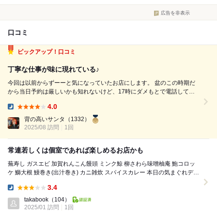
広告を非表示
口コミ
ピックアップ！口コミ
丁寧な仕事が味に現れている♪
今回は以前からずーーと気になっていたお店にします。 盆のこの時期だ
から当日予約は厳しいかも知れないけど、17時にダメもとで電話してみ
ます。 【厨 しんさく】さん ラッキーな事にカウンターなら二席空いて
4.0
いるとのことで18時30分にお願いしました。 場所はわたくしが思う「美
Dinner:
味いもの通...
背の高いサンタ
（1332）
2025/08 訪問
1回
常連若しくは個室であれば楽しめるお店かも
蕪寿し ガスエビ 加賀れんこん饅頭 ミンク鯨 柳さわら味噌柚庵 鮑コロッ
ケ 鰤大根 鰻巻き(出汁巻き) カニ雑炊 スパイスカレー 本日の気まぐれデザ
ート しん...
3.4
Dinner:
takabook
（104）
2025/01 訪問
1回