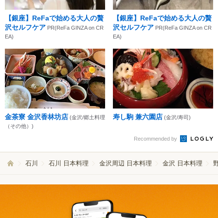
【銀座】ReFaで始める大人の贅
【銀座】ReFaで始める大人の贅
沢セルフケア
沢セルフケア
PR(ReFa GINZA on CR
PR(ReFa GINZA on CR
EA)
EA)
金茶寮 金沢香林坊店
寿し駒 兼六園店
(金沢/郷土料理
(金沢/寿司)
（その他）)
Recommended by
石川
石川 日本料理
金沢周辺 日本料理
金沢 日本料理