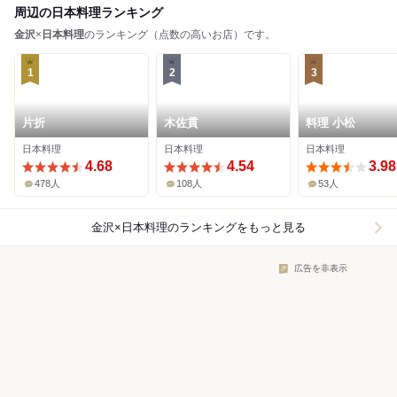
周辺の日本料理ランキング
金沢
×
日本料理
のランキング（点数の高いお店）です。
1
2
3
片折
木佐貫
料理 小松
日本料理
日本料理
日本料理
4.68
4.54
3.98
478人
108人
53人
金沢×日本料理
のランキングをもっと見る
広告を非表示