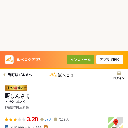
インストール
アプリで開く
野町駅グルメへ
ログイン
厨しんさく
(くりやしんさく)
野町駅/日本料理
3.28
37
人
7119
人
￥10,000～￥14,999
-