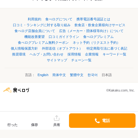
利用規約
食べログについて
携帯電話番号認証とは
口コミ・ランキングに対する取り組み
飲食店・飲食企業様向けサービス
食べログ店舗会員について
広告（メーカー・団体様等向け）について
機能改善要望
口コミガイドライン
食べログプレミアム
食べログプレミアム無料クーポン
ネット予約（リクエスト予約）
個人情報保護方針
外部送信（オプトアウト）
特定商取引法に基づく表記
推奨環境
ヘルプ・お問い合わせ
採用情報
企業情報
キーワード一覧
サイトマップ
チェーン一覧
言語：
English
简体中文
繁體中文
한국어
日本語
©Kakaku.com, Inc.
電話
行った
保存
共有