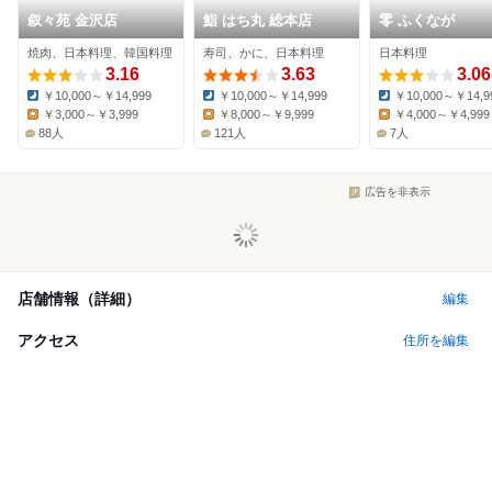
叙々苑 金沢店
鮨 はち丸 総本店
零 ふくなが
焼肉、日本料理、韓国料理
寿司、かに、日本料理
日本料理
3.16
3.63
3.06
￥10,000～￥14,999
￥10,000～￥14,999
￥10,000～￥14,9
Dinner:
Dinner:
Dinner:
￥3,000～￥3,999
￥8,000～￥9,999
￥4,000～￥4,999
Lunch:
Lunch:
Lunch:
88人
121人
7人
広告を非表示
店舗情報（詳細）
編集
アクセス
住所を編集