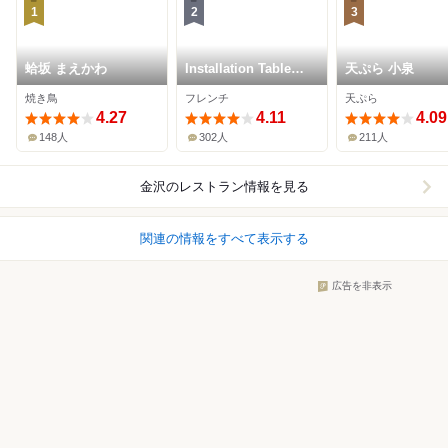
1
2
3
蛤坂 まえかわ
Installation Table
天ぷら 小泉
ENSO L'asymetrie
焼き鳥
フレンチ
天ぷら
du calme
4.27
4.11
4.09
148人
302人
211人
金沢
のレストラン情報を見る
関連の情報をすべて表示する
広告を非表示