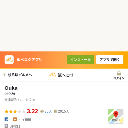
インストール
アプリで開く
蚊爪駅グルメへ
ログイン
Ouka
(オウカ)
蚊爪駅/パン､ カフェ
3.22
35
人
2015
人
-
～￥999
月曜日