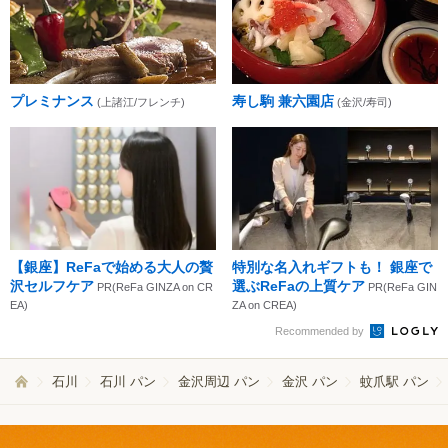
プレミナンス
寿し駒 兼六園店
(上諸江/フレンチ)
(金沢/寿司)
【銀座】ReFaで始める大人の贅
特別な名入れギフトも！ 銀座で
沢セルフケア
選ぶReFaの上質ケア
PR(ReFa GINZA on CR
PR(ReFa GIN
EA)
ZA on CREA)
Recommended by
石川
石川 パン
金沢周辺 パン
金沢 パン
蚊爪駅 パン