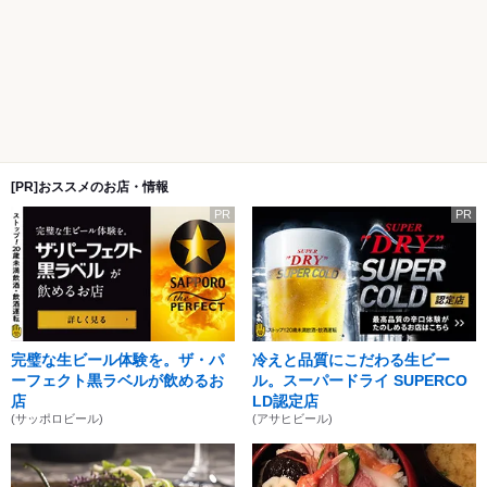
[PR]おススメのお店・情報
PR
PR
完璧な生ビール体験を。ザ・パ
冷えと品質にこだわる生ビー
ーフェクト黒ラベルが飲めるお
ル。スーパードライ SUPERCO
店
LD認定店
(サッポロビール)
(アサヒビール)