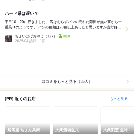
ハード系は遅い？
平日10：20に行きました。 客はおらずパンの売れた隙間が無い事から一
番乗りのようです。 パンの種類は20種以上あったと思いますが当方好き
なハード系は見当たらず。 レジの...
ちょいはげおやじ
（127）
2025/04 訪問
1回
口コミをもっと見る（35人）
[PR] 近くのお店
もっと見る
居酒屋 ちょん兵衛
大衆酒場魚八
大衆割烹 魚吟