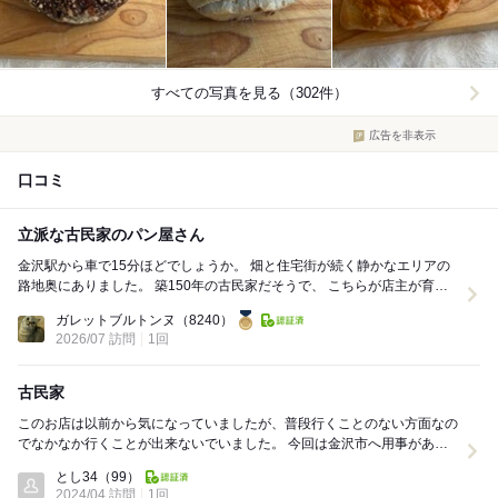
すべての写真を見る（302件）
広告を非表示
口コミ
立派な古民家のパン屋さん
金沢駅から車で15分ほどでしょうか。 畑と住宅街が続く静かなエリアの
路地奥にありました。 築150年の古民家だそうで、 こちらが店主が育っ
たところ、とのこ...
ガレットブルトンヌ
（8240）
2026/07 訪問
1回
古民家
このお店は以前から気になっていましたが、普段行くことのない方面なの
でなかなか行くことが出来ないでいました。 今回は金沢市へ用事があり
出かけた際に時間があったので行ってみました。 ...
とし34
（99）
2024/04 訪問
1回