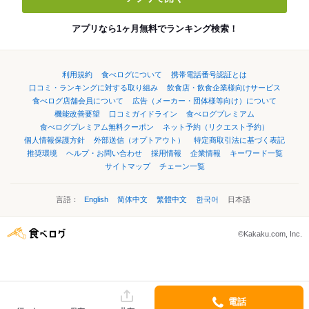
アプリなら1ヶ月無料でランキング検索！
利用規約
食べログについて
携帯電話番号認証とは
口コミ・ランキングに対する取り組み
飲食店・飲食企業様向けサービス
食べログ店舗会員について
広告（メーカー・団体様等向け）について
機能改善要望
口コミガイドライン
食べログプレミアム
食べログプレミアム無料クーポン
ネット予約（リクエスト予約）
個人情報保護方針
外部送信（オプトアウト）
特定商取引法に基づく表記
推奨環境
ヘルプ・お問い合わせ
採用情報
企業情報
キーワード一覧
サイトマップ
チェーン一覧
言語：
English
简体中文
繁體中文
한국어
日本語
©Kakaku.com, Inc.
電話