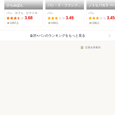
ひらみぱん
パン・ド・ファンファ
ノトヒバカラ ベ
ーレ
リー
パン、カフェ、ビストロ
パン
パン
3.68
3.49
3.45
1267人
149人
106人
金沢×パン
のランキングをもっと見る
広告を非表示