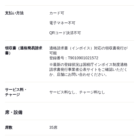
支払い方法
カード可
電子マネー不可
QRコード決済不可
領収書（適格簡易請求
適格請求書（インボイス）対応の領収書発行が
書）
可能
登録番号：T9010901021572
※最新の登録状況は国税庁インボイス制度適格
請求書発行事業者公表サイトをご確認いただく
か、店舗にお問い合わせください。
サービス料・
サービス料なし、チャージ料なし
チャージ
席・設備
席数
35席