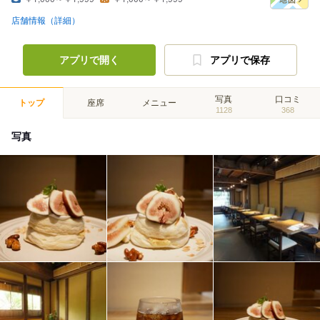
店舗情報（詳細）
アプリで開く
アプリで保存
写真
口コミ
トップ
座席
メニュー
1128
368
写真