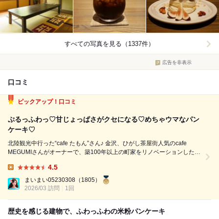
すべての写真を見る（1337件）
広告を非表示
口コミ
ピックアップ！口コミ
ぷるっふわっ♡甘じょっぱさがクセになる♡めちゃウマなパン
ケーキ♡
北陸観光中行った“cafe たもん”さん♪ 金沢、ひがし茶屋街人気のcafe
MEGUMIさんがオーナーで、築100年以上の町家をリノベーションした和
カフェです 名物は米粉のふわふわパンケーキ♡石川県産の食材にこだわ
4.5
る「地産地消スタイル」 ￼ この日は待ち時間15分くらいで入店できまし...
Lunch:
まいまい05230308
（1805）
2026/03 訪問
1回
歴史を感じる建物で、ふわっふわの米粉パンケーキ