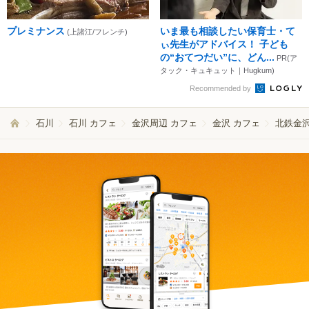
プレミナンス
いま最も相談したい保育士・て
(上諸江/フレンチ)
ぃ先生がアドバイス！ 子ども
の“おてつだい”に、どん...
PR(ア
タック・キュキュット｜Hugkum)
Recommended by
石川
石川 カフェ
金沢周辺 カフェ
金沢 カフェ
北鉄金沢