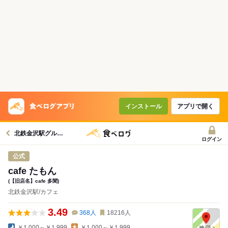
インストール
アプリで開く
北鉄金沢駅グルメへ
ログイン
公式
cafe たもん
(【旧店名】cafe 多聞)
北鉄金沢駅/カフェ
3.49
368
人
18216
人
￥1,000～￥1,999
￥1,000～￥1,999