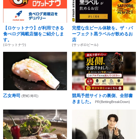
【ロケットナウ】が利用できる
完璧な生ビール体験を。ザ・パ
食べログ掲載店舗をご紹介しま
ーフェクト黒ラベルが飲めるお
す。
店
(ロケットナウ)
(サッポロビール)
乙女寿司
競馬予想サイトの裏側、全部書
(野町/寿司)
きました。
PR(BettingBreakDown)