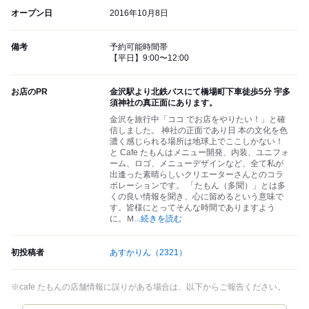
オープン日
2016年10月8日
備考
予約可能時間帯
【平日】9:00〜12:00
お店のPR
金沢駅より北鉄バスにて橋場町下車徒歩5分 宇多
須神社の真正面にあります。
金沢を旅行中「ココ でお店をやりたい！」と確
信しました。 神社の正面であり日 本の文化を色
濃く感じられる場所は地球上でここしかない！
と Cafe たもんはメニュー開発、内装、ユニフォ
ーム、ロゴ、メニューデザインなど、全て私が
出逢った素晴らしいクリエーターさんとのコラ
ボレーションです。 「たもん（多聞）」とは多
くの良い情報を聞き、心に留めるという意味で
す。皆様にとってそんな時間でありますよう
に。Ｍ
...
続きを読む
初投稿者
あすかりん
（2321）
※cafe たもんの店舗情報に誤りがある場合は、以下からご報告ください。