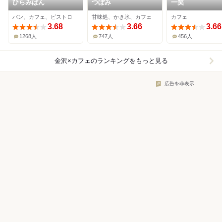
ひらみぱん
つぼみ
一笑
パン、カフェ、ビストロ
甘味処、かき氷、カフェ
カフェ
3.68
3.66
3.66
1268人
747人
456人
金沢×カフェ
のランキングをもっと見る
広告を非表示