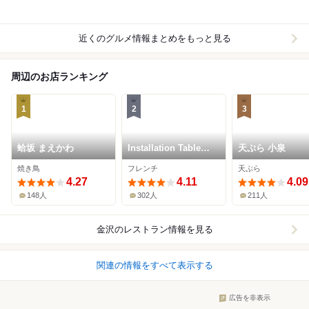
近くのグルメ情報まとめをもっと見る
周辺のお店ランキング
1
2
3
蛤坂 まえかわ
Installation Table
天ぷら 小泉
ENSO L'asymetrie
焼き鳥
フレンチ
天ぷら
du calme
4.27
4.11
4.09
148人
302人
211人
金沢
のレストラン情報を見る
関連の情報をすべて表示する
広告を非表示