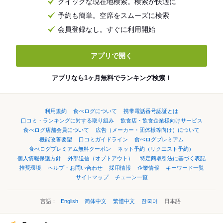
クイックな現在地検索。検索が快適に
予約も簡単。空席をスムーズに検索
会員登録なし。すぐに利用開始
アプリで開く
アプリなら1ヶ月無料でランキング検索！
利用規約
食べログについて
携帯電話番号認証とは
口コミ・ランキングに対する取り組み
飲食店・飲食企業様向けサービス
食べログ店舗会員について
広告（メーカー・団体様等向け）について
機能改善要望
口コミガイドライン
食べログプレミアム
食べログプレミアム無料クーポン
ネット予約（リクエスト予約）
個人情報保護方針
外部送信（オプトアウト）
特定商取引法に基づく表記
推奨環境
ヘルプ・お問い合わせ
採用情報
企業情報
キーワード一覧
サイトマップ
チェーン一覧
言語：
English
简体中文
繁體中文
한국어
日本語