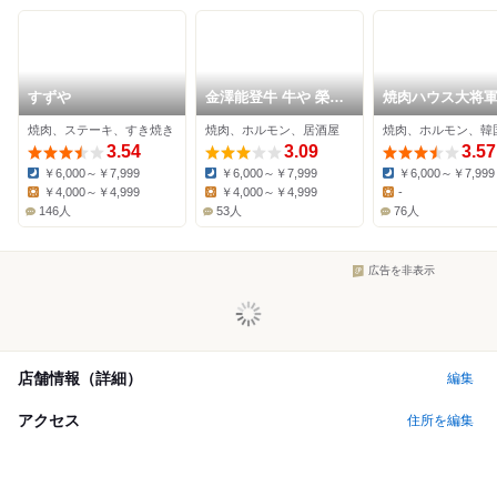
すずや
金澤能登牛 牛や 榮太
焼肉ハウス大将軍
郎 武蔵店
沢店
焼肉、ステーキ、すき焼き
焼肉、ホルモン、居酒屋
焼肉、ホルモン、韓
3.54
3.09
3.57
￥6,000～￥7,999
￥6,000～￥7,999
￥6,000～￥7,999
Dinner:
Dinner:
Dinner:
￥4,000～￥4,999
￥4,000～￥4,999
-
Lunch:
Lunch:
Lunch:
146人
53人
76人
広告を非表示
店舗情報（詳細）
編集
アクセス
住所を編集