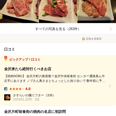
すべての写真を見る（263件）
広告を非表示
口コミ
ピックアップ！口コミ
金沢来たら絶対行くべきお店
【焼肉NOBU】 金沢片町の奥座敷？金沢中央味食街 センター通路真ん中
左手にあります ノブさん奥さまとちょっとした知り合いで 数年前に予約
しようと思ったら いっぱいで入られず それからなかなかタイミング粟津
4.0
温泉で このタイミングで予約も出来ました☺️ 予約15分前に到着し...
Dinner:
さすらいの麺リフター
（336）
2025/01 訪問
1回
金沢片町味食街の焼肉の名店に初訪問