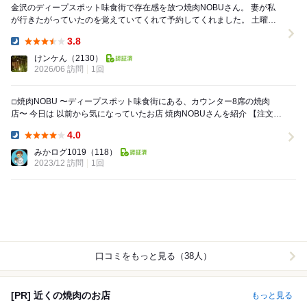
金沢のディープスポット味食街で存在感を放つ焼肉NOBUさん。 妻が私
が行きたがっていたのを覚えていてくれて予約してくれました。 土曜日
の夜なので満席かなと想っていましたが、...
3.8
Dinner:
けンケん
（2130）
2026/06 訪問
1回
◽︎焼肉NOBU 〜ディープスポット味食街にある、カウンター8席の焼肉
店〜 今日は 以前から気になっていたお店 焼肉NOBUさんを紹介 【注文し
たもの】 ⚪︎ネ...
4.0
Dinner:
みかログ1019
（118）
2023/12 訪問
1回
口コミをもっと見る（38人）
[PR] 近くの焼肉のお店
もっと見る