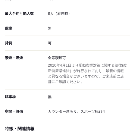
最大予約可能人数
8人（着席時）
個室
無
貸切
可
禁煙・喫煙
全席喫煙可
2020年4月1日より受動喫煙対策に関する法律(改
正健康増進法）が施行されており、最新の情報
と異なる場合がございますので、ご来店前に店
舗にご確認ください。
駐車場
無
空間・設備
カウンター席あり、スポーツ観戦可
特徴・関連情報