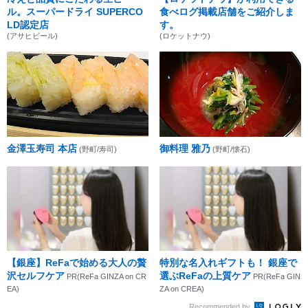
ル。スーパードライ SUPERCO
食べログ掲載店舗をご紹介しま
LD認定店
す。
(アサヒビール)
(ロケットナウ)
金澤玉寿司 本店
御料理 雅乃
(野町/寿司)
(野町/懐石)
【銀座】ReFaで始める大人の贅
特別な名入れギフトも！ 銀座で
沢セルフケア
選ぶReFaの上質ケア
PR(ReFa GINZA on CR
PR(ReFa GIN
EA)
ZA on CREA)
Recommended by