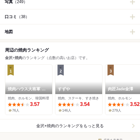
写真
（249）
口コミ
（38）
地図
周辺の焼肉ランキング
金沢
×
焼肉
のランキング（点数の高いお店）です。
1
2
3
焼肉ハウス大将軍 金
すずや
肉匠Jade金澤
沢店
焼肉、ホルモン、韓国料理
焼肉、ステーキ、すき焼き
焼肉、ホルモン
3.57
3.54
3.52
76人
146人
279人
金沢×焼肉
のランキングをもっと見る