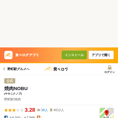
インストール
アプリで開く
野町駅グルメへ
ログイン
公式
焼肉NOBU
(ヤキニクノブ)
野町駅/焼肉
3.28
38
人
4012
人
￥6,000～￥7,999
-