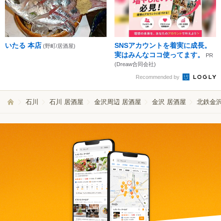
いたる 本店
SNSアカウントを着実に成長。
(野町/居酒屋)
実はみんなココ使ってます。
PR
(Dreaw合同会社)
Recommended by
石川
石川 居酒屋
金沢周辺 居酒屋
金沢 居酒屋
北鉄金沢