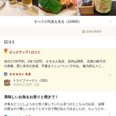
すべての写真を見る（1436件）
広告を非表示
口コミ
ピックアップ！口コミ
休日17:00予約、2名で訪問。 さすが人気店、店内は満席。 店奥の椅子式
の座敷、壁に本日の魚達、手書きメニューいいですね。 魅力的なメニュ
ーが多く、迷ってしまいますね。 おさしみ1人前造り、能登もずく、香箱
4.8
かに(塩茹で)、タラの白子(昆布焼き)、のど黒焼き、へしこ出し茶漬け、
Dinner:
ドリンク類をオ...
トライファースト
（263）
2025/12 訪問
1回
美味しいお魚をお造りと焼きで！
夕食をどこにしようかと色々探していたら見つけたこちらのお店。 金曜
の夜なので難しいかな？とダメ元で飛び込んでみましたが、ちょうどカウ
ンターに空きがあったので運良く入れました。 ...