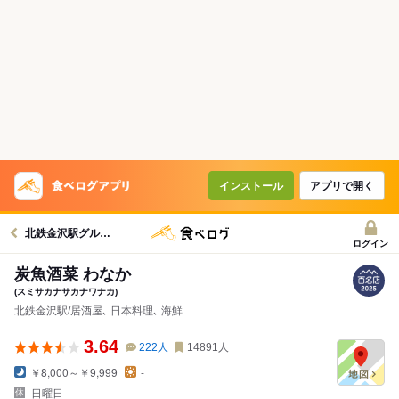
インストール
アプリで開く
北鉄金沢駅グルメへ
ログイン
炭魚酒菜 わなか
(スミサカナサカナワナカ)
北鉄金沢駅/居酒屋､ 日本料理､ 海鮮
3.64
222
人
14891
人
￥8,000～￥9,999
-
日曜日