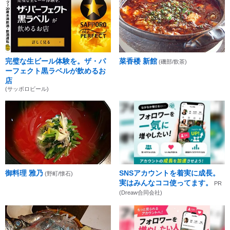
完璧な生ビール体験を。ザ・パ
菜香楼 新館
(磯部/飲茶)
ーフェクト黒ラベルが飲めるお
店
(サッポロビール)
御料理 雅乃
SNSアカウントを着実に成長。
(野町/懐石)
実はみんなココ使ってます。
PR
(Dreaw合同会社)