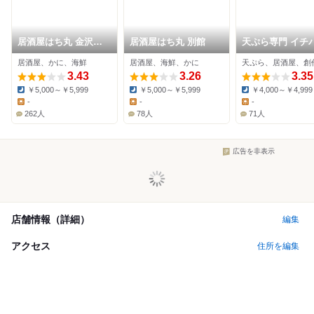
居酒屋はち丸 金沢駅
居酒屋はち丸 別館
天ぷら専門 イチ
前店
居酒屋、かに、海鮮
居酒屋、海鮮、かに
天ぷら、居酒屋、創
3.43
3.26
3.35
￥5,000～￥5,999
￥5,000～￥5,999
￥4,000～￥4,999
Dinner:
Dinner:
Dinner:
-
-
-
Lunch:
Lunch:
Lunch:
262人
78人
71人
広告を非表示
店舗情報（詳細）
編集
アクセス
住所を編集