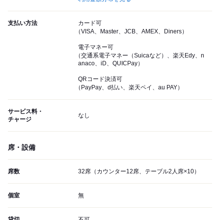
支払い方法
カード可
（VISA、Master、JCB、AMEX、Diners）
電子マネー可
（交通系電子マネー（Suicaなど）、楽天Edy、n
anaco、iD、QUICPay）
QRコード決済可
（PayPay、d払い、楽天ペイ、au PAY）
サービス料・
なし
チャージ
席・設備
席数
32席（カウンター12席、テーブル2人席×10）
個室
無
貸切
不可