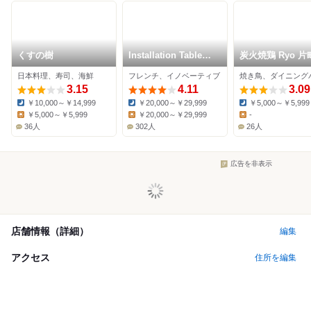
くすの樹
Installation Table
炭火焼鶏 Ryo 片
ENSO L'asymetrie
日本料理、寿司、海鮮
フレンチ、イノベーティブ
du calme
3.15
4.11
3.09
￥10,000～￥14,999
￥20,000～￥29,999
￥5,000～￥5,999
Dinner:
Dinner:
Dinner:
￥5,000～￥5,999
￥20,000～￥29,999
-
Lunch:
Lunch:
Lunch:
36人
302人
26人
広告を非表示
店舗情報（詳細）
編集
アクセス
住所を編集