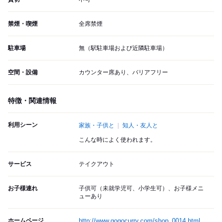
禁煙・喫煙
全席禁煙
駐車場
無（駅駐車場および近隣駐車場）
空間・設備
カウンター席あり、バリアフリー
特徴・関連情報
利用シーン
家族・子供と
知人・友人と
こんな時によく使われます。
サービス
テイクアウト
お子様連れ
子供可（未就学児可、小学生可）、お子様メニ
ューあり
ホームページ
http://www.gogocurry.com/shop_0014.html