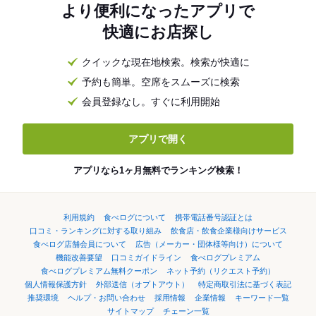
より便利になったアプリで
快適にお店探し
クイックな現在地検索。検索が快適に
予約も簡単。空席をスムーズに検索
会員登録なし。すぐに利用開始
アプリで開く
アプリなら1ヶ月無料でランキング検索！
利用規約
食べログについて
携帯電話番号認証とは
口コミ・ランキングに対する取り組み
飲食店・飲食企業様向けサービス
食べログ店舗会員について
広告（メーカー・団体様等向け）について
機能改善要望
口コミガイドライン
食べログプレミアム
食べログプレミアム無料クーポン
ネット予約（リクエスト予約）
個人情報保護方針
外部送信（オプトアウト）
特定商取引法に基づく表記
推奨環境
ヘルプ・お問い合わせ
採用情報
企業情報
キーワード一覧
サイトマップ
チェーン一覧