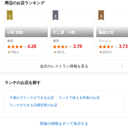
周辺のお店ランキング
1
2
3
小松 弥助
すし屋 小桜
麺屋大河
寿司
寿司
ラーメン
4.28
3.79
3.73
762人
297人
2537人
金沢
のレストラン情報を見る
ランチのお店を探す
子連れでランチができるお店
ランチで使える和食のお店
ランチができる日曜営業のお店
関連の情報をすべて表示する