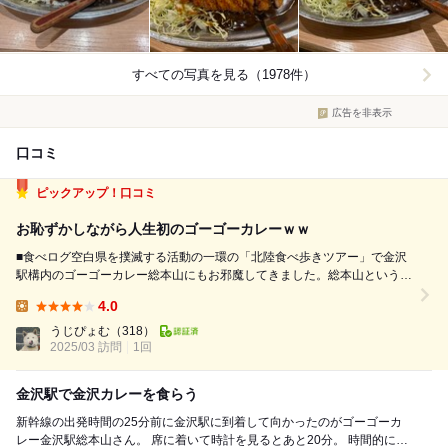
すべての写真を見る（1978件）
広告を非表示
口コミ
ピックアップ！口コミ
お恥ずかしながら人生初のゴーゴーカレーｗｗ
■食べログ空白県を撲滅する活動の一環の「北陸食べ歩きツアー」で金沢
駅構内のゴーゴーカレー総本山にもお邪魔してきました。総本山という言
い方が浄土真宗王国の北陸らしいのかもしれませんが、要するに、本店と
4.0
は別の重要拠点という意味でのお店のネーミングなのでしょう（知らんけ
Lunch:
ど）。。 ■食べログ百名点...
うじぴょむ
（318）
2025/03 訪問
1回
金沢駅で金沢カレーを食らう
新幹線の出発時間の25分前に金沢駅に到着して向かったのがゴーゴーカ
レー金沢駅総本山さん。 席に着いて時計を見るとあと20分。 時間的にカ