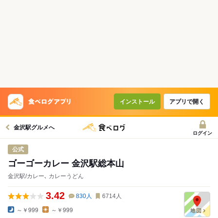
インストール
アプリで開く
金沢駅グルメへ
ログイン
公式
ゴーゴーカレー 金沢駅総本山
金沢駅/カレー､ カレーうどん
3.42
830
人
6714
人
～￥999
～￥999