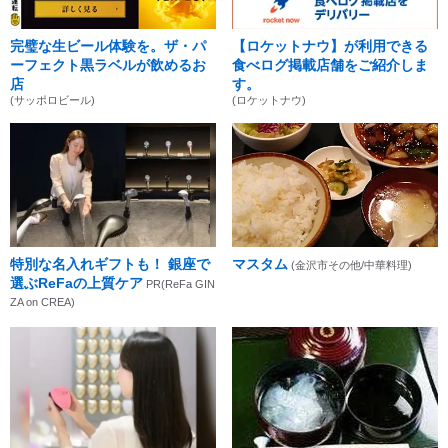
完璧な生ビール体験を。ザ・パ
【ロケットナウ】が利用できる
ーフェクト黒ラベルが飲めるお
食べログ掲載店舗をご紹介しま
店
す。
(サッポロビール)
(ロケットナウ)
特別な名入れギフトも！ 銀座で
マスタム
(金沢市その他/中華料理)
選ぶReFaの上質ケア
PR(ReFa GIN
ZA on CREA)