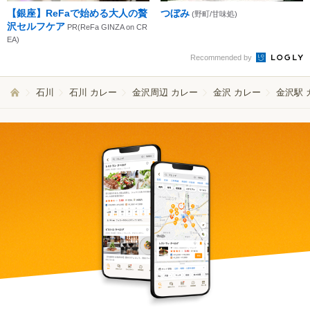
【銀座】ReFaで始める大人の贅
つぼみ
(野町/甘味処)
沢セルフケア
PR(ReFa GINZA on CR
EA)
Recommended by
石川
石川 カレー
金沢周辺 カレー
金沢 カレー
金沢駅 