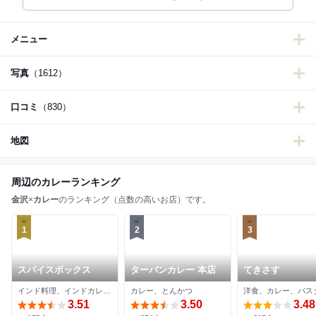
メニュー
写真
（1612）
口コミ
（830）
地図
周辺のカレーランキング
金沢
×
カレー
のランキング（点数の高いお店）です。
1
2
3
スパイスボックス
ターバンカレー 本店
てきさす
インド料理、インドカレー、スリランカ料理
カレー、とんかつ
洋食、カレー、パス
3.51
3.50
3.48