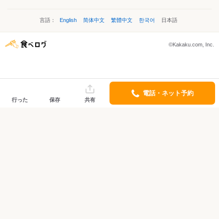
言語：
English
简体中文
繁體中文
한국어
日本語
©Kakaku.com, Inc.
電話・ネット予約
行った
保存
共有