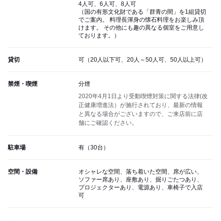
4人可、6人可、8人可
（国の有形文化財である「群青の間」を1組貸切
でご案内。 料理長渾身の懐石料理をお楽しみ頂
けます。 その他にも趣の異なる個室をご用意し
ております。）
貸切
可（20人以下可、20人～50人可、50人以上可）
禁煙・喫煙
分煙
2020年4月1日より受動喫煙対策に関する法律(改
正健康増進法）が施行されており、最新の情報
と異なる場合がございますので、ご来店前に店
舗にご確認ください。
駐車場
有（30台）
空間・設備
オシャレな空間、落ち着いた空間、席が広い、
ソファー席あり、座敷あり、掘りごたつあり、
プロジェクターあり、電源あり、車椅子で入店
可