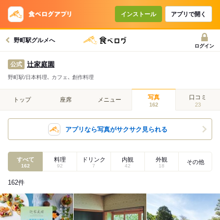
インストール
アプリで開く
野町駅グルメへ
ログイン
辻家庭園
公式
野町駅/日本料理､ カフェ､ 創作料理
写真
口コミ
トップ
座席
メニュー
162
23
アプリなら写真がサクサク見られる
すべて
料理
ドリンク
内観
外観
その他
162
92
7
42
18
162
件