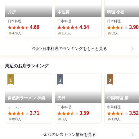
片折
木佐貫
料理 小松
日本料理
日本料理
日本料理
4.68
4.54
3.98
479人
108人
53人
金沢×日本料理
のランキングをもっと見る
周辺のお店ランキング
1
2
3
自然派ラーメン 神楽
光日
中国料理 麟
ラーメン
日本料理
中華料理
3.71
3.59
3.52
893人
8人
119人
金沢
のレストラン情報を見る