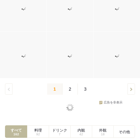
1
2
3
広告を非表示
すべて
料理
ドリンク
内観
外観
その他
162
92
7
42
18