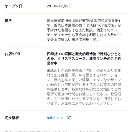
オープン日
2013年12月9日
備考
前田家家老旧横山家迎賓館(金沢市指定文化財)
で、近代日本庭園の雄「七代目小川治兵衛」が
手掛けた名園をそなえた施設。個室でのラン
チ・ディナーから宴会場を利用した大人数のご
宴会まで幅広い用途で利用可能。
お店のPR
四季折々の庭園と歴史的建造物で特別なひとと
きを。クリスマスコース、新春ランチのご予約
受付中
由緒正しき武家屋敷街「寺町」の高台より文化
財である庭園、犀川を借景とするロケーショ
ン、歴史を紡ぐ美しい建築にモダンなデザイン
が融合した空間が訪れる全ての人に寛ぎの時間
を提供します。特別な時を刻むこの場所でこの
場所で寛ぎの時間をお過ごしください。歓送迎
会にもご利用いただけるプランをご用意してお
ります。お気軽にお問い合わせください。
初投稿者
balsámico
（37）