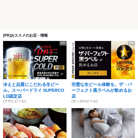
[PR]おススメのお店・情報
PR
PR
冷えと品質にこだわる生ビー
完璧な生ビール体験を。ザ・パ
ル。スーパードライ SUPERCO
ーフェクト黒ラベルが飲めるお
LD認定店
店
(アサヒビール)
(サッポロビール)