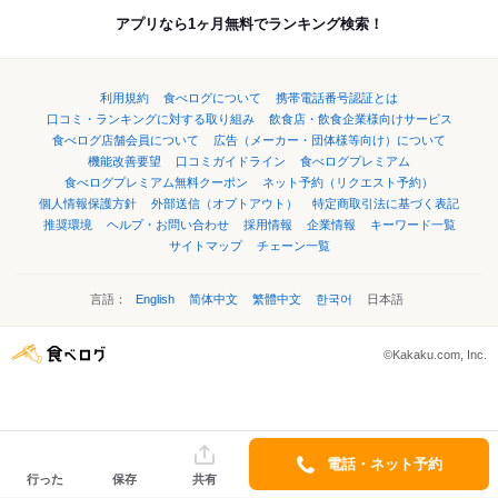
アプリなら1ヶ月無料でランキング検索！
利用規約
食べログについて
携帯電話番号認証とは
口コミ・ランキングに対する取り組み
飲食店・飲食企業様向けサービス
食べログ店舗会員について
広告（メーカー・団体様等向け）について
機能改善要望
口コミガイドライン
食べログプレミアム
食べログプレミアム無料クーポン
ネット予約（リクエスト予約）
個人情報保護方針
外部送信（オプトアウト）
特定商取引法に基づく表記
推奨環境
ヘルプ・お問い合わせ
採用情報
企業情報
キーワード一覧
サイトマップ
チェーン一覧
言語：
English
简体中文
繁體中文
한국어
日本語
©Kakaku.com, Inc.
電話・ネット予約
行った
保存
共有