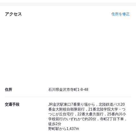
アクセス
住所を修正
住所
石川県金沢市寺町1-8-48
交通手段
JR金沢駅東口7番乗り場から，北陸鉄道バス20
番金大附校自衛隊前行，21番北陸学院大学・つ
つじが丘住宅行，22番大桑方面行，25番内川小
学校前行のいずれかで約20分，寺町2丁目下車，
徒歩2分
野町駅から1,437m