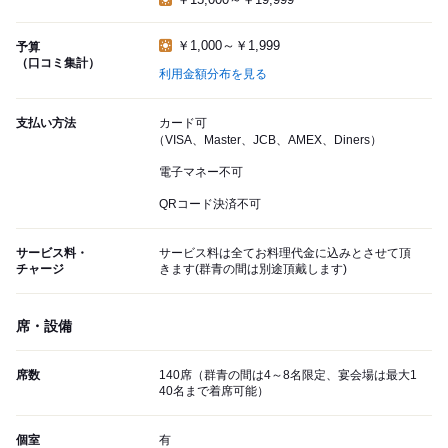
￥1,000～￥1,999
予算
（口コミ集計）
利用金額分布を見る
支払い方法
カード可
（VISA、Master、JCB、AMEX、Diners）
電子マネー不可
QRコード決済不可
サービス料・
サービス料は全てお料理代金に込みとさせて頂
チャージ
きます(群青の間は別途頂戴します)
席・設備
席数
140席（群青の間は4～8名限定、宴会場は最大1
40名まで着席可能）
個室
有