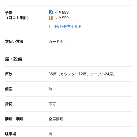
～￥999
予算
（口コミ集計）
～￥999
利用金額分布を見る
支払い方法
カード不可
席・設備
席数
36席（カウンター12席、テーブル24席）
個室
無
貸切
不可
禁煙・喫煙
全席禁煙
駐車場
有