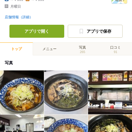
月曜日
店舗情報（詳細）
アプリで開く
アプリで保存
写真
口コミ
トップ
メニュー
265
91
写真