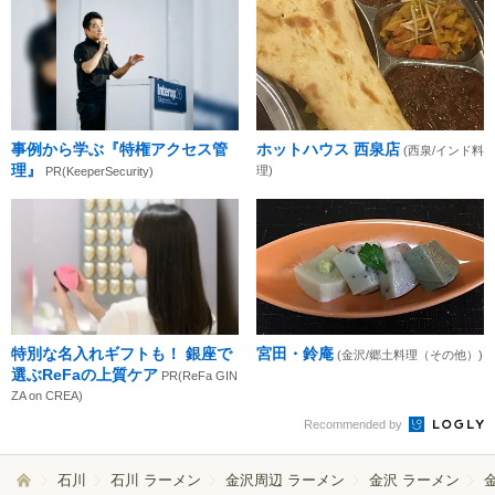
事例から学ぶ『特権アクセス管
ホットハウス 西泉店
(西泉/インド料
理』
理)
PR(KeeperSecurity)
特別な名入れギフトも！ 銀座で
宮田・鈴庵
(金沢/郷土料理（その他）)
選ぶReFaの上質ケア
PR(ReFa GIN
ZA on CREA)
Recommended by
石川
石川 ラーメン
金沢周辺 ラーメン
金沢 ラーメン