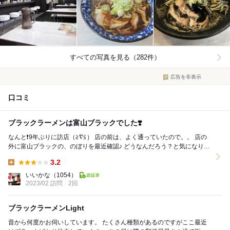
すべての写真を見る（282件）
広告を非表示
口コミ
ブラックラーメンは富山ブラックでした❣️
なんと❗️9年ぶりに訪店（≧∇≦） 店の前は、よく通っていたので。。 店の
外に富山ブラックの、のぼりを最近確認♪ どうなんだろう？と気になり訪
店しました。 店内...
3.2
Lunch:
いいかな
（1054）
2023/02 訪問
2回
ブラックラーメンLight
昔から何度かお伺いしています。 たくさん種類があるのですがここ最近