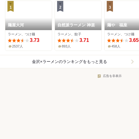
1
2
3
麺屋大河
自然派ラーメン 神楽
麺や 福座
ラーメン、つけ麺
ラーメン、餃子
ラーメン、つけ麺
3.73
3.71
3.65
2537人
893人
458人
金沢×ラーメン
のランキングをもっと見る
広告を非表示