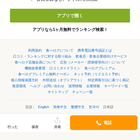
アプリで開く
アプリなら1ヶ月無料でランキング検索！
利用規約
食べログについて
携帯電話番号認証とは
口コミ・ランキングに対する取り組み
飲食店・飲食企業様向けサービス
食べログ店舗会員について
広告（メーカー・団体様等向け）について
機能改善要望
口コミガイドライン
食べログプレミアム
食べログプレミアム無料クーポン
ネット予約（リクエスト予約）
個人情報保護方針
外部送信（オプトアウト）
特定商取引法に基づく表記
推奨環境
ヘルプ・お問い合わせ
採用情報
企業情報
キーワード一覧
サイトマップ
チェーン一覧
言語：
English
简体中文
繁體中文
한국어
日本語
電話
©Kakaku.com, Inc.
行った
保存
共有