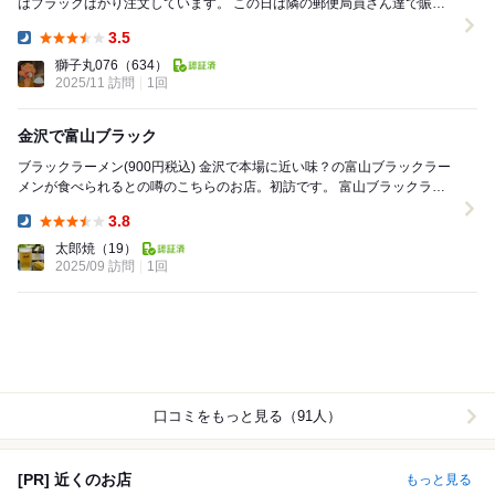
はブラックばかり注文しています。 この日は隣の郵便局員さん達で賑わ
っていました。 色々なブラック...
3.5
Dinner:
獅子丸076
（634）
2025/11 訪問
1回
金沢で富山ブラック
ブラックラーメン(900円税込) 金沢で本場に近い味？の富山ブラックラー
メンが食べられるとの噂のこちらのお店。初訪です。 富山ブラックラー
メンも初見です。 見た目通り...
3.8
Dinner:
太郎焼
（19）
2025/09 訪問
1回
口コミをもっと見る（91人）
[PR] 近くのお店
もっと見る