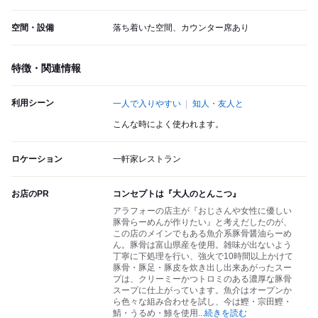
空間・設備
落ち着いた空間、カウンター席あり
特徴・関連情報
利用シーン
一人で入りやすい
知人・友人と
こんな時によく使われます。
ロケーション
一軒家レストラン
お店のPR
コンセプトは『大人のとんこつ』
アラフォーの店主が『おじさんや女性に優しい
豚骨らーめんが作りたい』と考えだしたのが、
この店のメインでもある魚介系豚骨醤油らーめ
ん。豚骨は富山県産を使用。雑味が出ないよう
丁寧に下処理を行い、強火で10時間以上かけて
豚骨・豚足・豚皮を炊き出し出来あがったスー
プは、クリーミーかつトロミのある濃厚な豚骨
スープに仕上がっています。魚介はオープンか
ら色々な組み合わせを試し、今は鰹・宗田鰹・
鯖・うるめ・鯵を使用
...
続きを読む