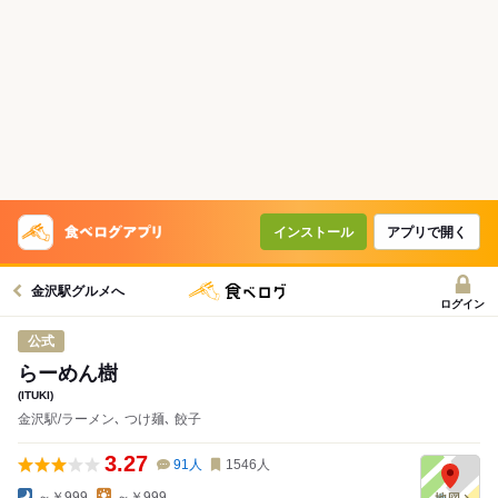
インストール
アプリで開く
金沢駅グルメへ
ログイン
公式
らーめん樹
(ITUKI)
金沢駅/ラーメン､ つけ麺､ 餃子
3.27
91
人
1546
人
～￥999
～￥999