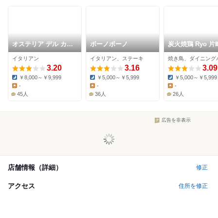
オステリア デル カン
ボーノボーノ
炭火焼鶏 Ryo 片
パーニュ
イタリアン
イタリアン、ステーキ
3.20
3.16
3.09
￥8,000～￥9,999
￥5,000～￥5,999
￥5,000～￥5,999
Dinner:
Dinner:
Dinner:
-
-
-
Lunch:
Lunch:
Lunch:
45人
36人
26人
広告を非表示
店舗情報（詳細）
修正
アクセス
住所を修正