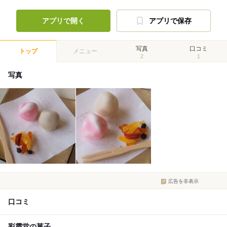
アプリで開く
アプリで保存
写真
口コミ
トップ
メニュー
2
1
写真
広告を非表示
口コミ
彩霞堂の菓子