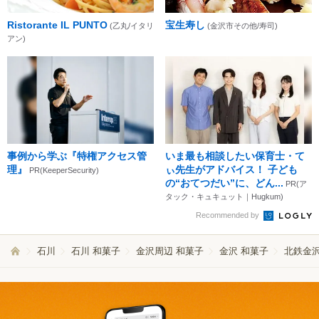
Ristorante IL PUNTO
宝生寿し
(乙丸/イタリ
(金沢市その他/寿司)
アン)
事例から学ぶ『特権アクセス管
いま最も相談したい保育士・て
理』
ぃ先生がアドバイス！ 子ども
PR(KeeperSecurity)
の“おてつだい”に、どん...
PR(ア
タック・キュキュット｜Hugkum)
Recommended by
石川
石川 和菓子
金沢周辺 和菓子
金沢 和菓子
北鉄金沢