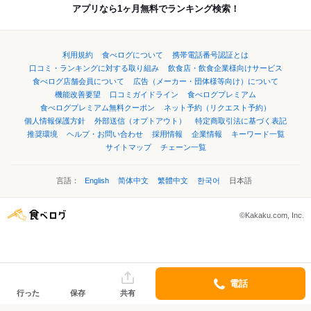
アプリなら1ヶ月無料でランキング検索！
利用規約
食べログについて
携帯電話番号認証とは
口コミ・ランキングに対する取り組み
飲食店・飲食企業様向けサービス
食べログ店舗会員について
広告（メーカー・団体様等向け）について
機能改善要望
口コミガイドライン
食べログプレミアム
食べログプレミアム無料クーポン
ネット予約（リクエスト予約）
個人情報保護方針
外部送信（オプトアウト）
特定商取引法に基づく表記
推奨環境
ヘルプ・お問い合わせ
採用情報
企業情報
キーワード一覧
サイトマップ
チェーン一覧
言語：
English
简体中文
繁體中文
한국어
日本語
©Kakaku.com, Inc.
電話
行った
保存
共有