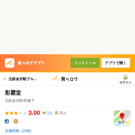
インストール
アプリで開く
北鉄金沢駅グルメへ
ログイン
彩霞堂
北鉄金沢駅/和菓子
3.00
1
人
25
人
-
-
店舗情報（詳細）