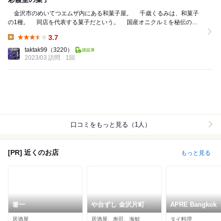
金沢市のめいてつエムザ内にある和菓子屋。 千歳くるみは、和菓子
の1種。 同店を代表する菓子だという。 国産オニクルミを秘伝のす
り蜜（和三盆）で包んだものだという。...
3.7
Lunch:
taktak99
（3220）
2023/03 訪問
1回
口コミをもっと見る（1人）
[PR] 近くのお店
もっと見る
箸一
や台ずし 金沢片町
APRE Bangkok
居酒屋
居酒屋、寿司、海鮮
タイ料理