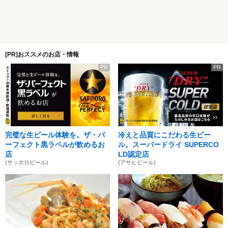
[PR]おススメのお店・情報
PR
PR
完璧な生ビール体験を。ザ・パ
冷えと品質にこだわる生ビー
ーフェクト黒ラベルが飲めるお
ル。スーパードライ SUPERCO
店
LD認定店
(サッポロビール)
(アサヒビール)