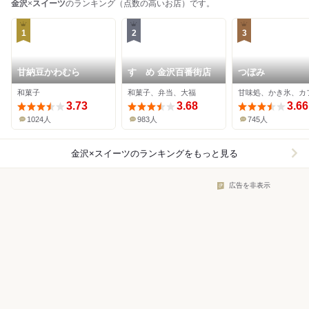
金沢
×
スイーツ
のランキング（点数の高いお店）です。
1
2
3
甘納豆かわむら
すゞめ 金沢百番街店
つぼみ
和菓子
和菓子、弁当、大福
甘味処、かき氷、カ
3.73
3.68
3.66
1024人
983人
745人
金沢×スイーツ
のランキングをもっと見る
広告を非表示