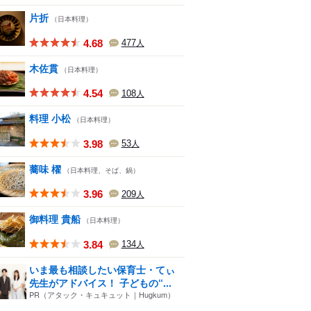
片折
（日本料理）
4.68
477
人
木佐貫
（日本料理）
4.54
108
人
料理 小松
（日本料理）
3.98
53
人
蕎味 櫂
（日本料理、そば、鍋）
3.96
209
人
御料理 貴船
（日本料理）
3.84
134
人
いま最も相談したい保育士・てぃ
先生がアドバイス！ 子どもの“...
PR（アタック・キュキュット｜Hugkum）