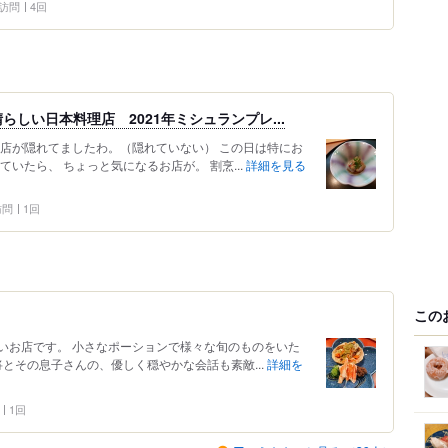
5 訪問
4回
しい日本料理店 2021年ミシュランプレ...
お店が隠れてましたわ。（隠れていない） この日は特にお
いたら、 ちょっと気になるお店が。 割烹...
詳細を見る
 訪問
1回
この
いお店です。 小さなポーションで様々な旬のものをいた
将とその息子さんの、優しく穏やかな会話も素敵...
詳細を
1回