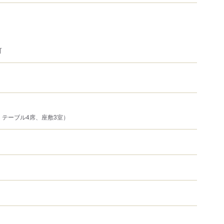
可
、テーブル4席、座敷3室）