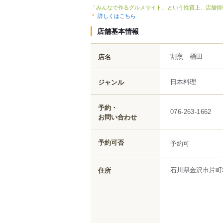
「みんなで作るグルメサイト」という性質上、店舗情
詳しくはこちら
店舗基本情報
割烹 桶田
店名
日本料理
ジャンル
予約・
076-263-1662
お問い合わせ
予約可否
予約可
石川県
金沢市
片町
住所