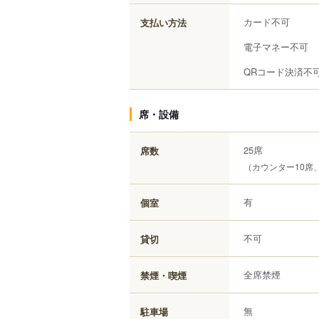
カード不可
支払い方法
電子マネー不可
QRコード決済不
席・設備
25席
席数
（カウンター10席
有
個室
不可
貸切
全席禁煙
禁煙・喫煙
無
駐車場