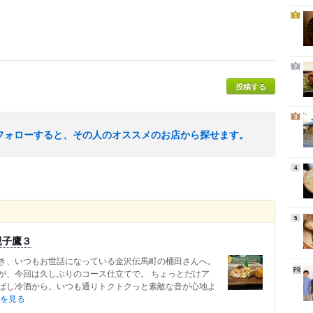
1
2
投稿する
3
フォローすると、その人のオススメのお店から探せます。
4
5
親子鷹３
き、いつもお世話になっている金沢伝馬町の桶田さんへ。
が、今回は久しぶりのコース仕立てで。 ちょっとだけア
ばし冷酒から。いつも通りトクトクっと素敵な音が心地よ
を見る