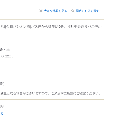
大きな地図を見る
周辺のお店を探す
まち)[金劇パシオン前]バス停から徒歩約5分、片町中央通りバス停か
金・土
L.O. 22:00
業）
は変更となる場合がございますので、ご来店前に店舗にご確認ください。
99
見る