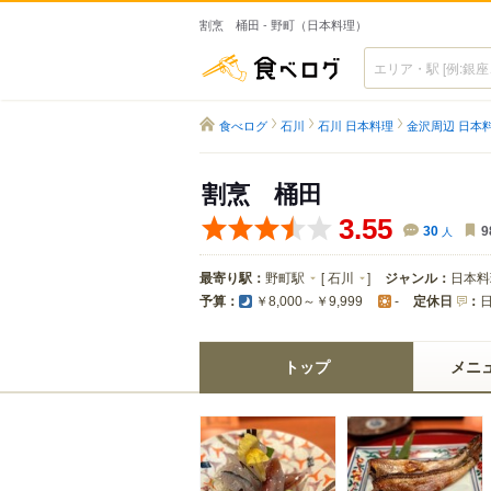
割烹 桶田 - 野町（日本料理）
食べログ
食べログ
石川
石川 日本料理
金沢周辺 日本
割烹 桶田
3.55
30
人
9
最寄り駅：
野町駅
[
石川
]
ジャンル：
日本料
予算：
定休日
：
￥8,000～￥9,999
-
トップ
メニ