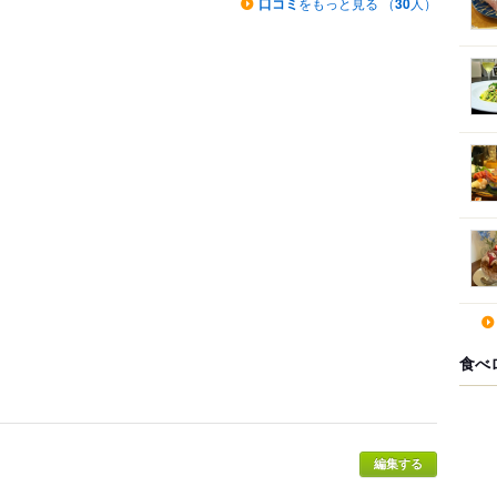
口コミ
をもっと見る （
30
人）
食べ