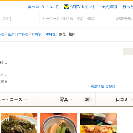
食べログについて
保有Vポイント
予約確認
行っ
料理
金沢 日本料理
野町駅 日本料理
割烹 桶田
86
人
理
日曜日
店舗情報（詳細）
ュー・コース
写真
口コミ
264