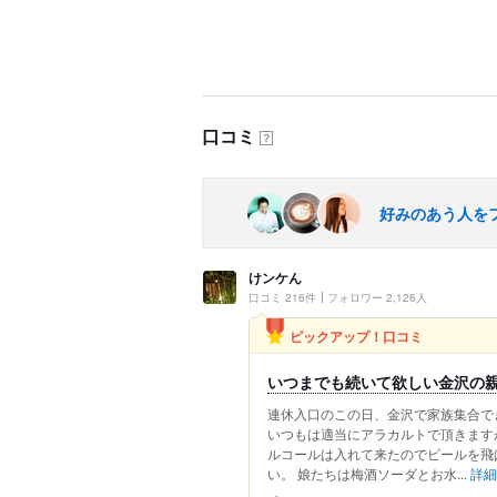
口コミ
？
好みのあう人を
けンケん
口コミ 216件
フォロワー 2,126人
ピックアップ！口コミ
いつまでも続いて欲しい金沢の
連休入口のこの日、金沢で家族集合で
いつもは適当にアラカルトで頂きます
ルコールは入れて来たのでビールを飛
い。 娘たちは梅酒ソーダとお水...
詳細