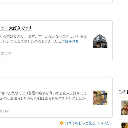
す！大好きです♪
ぶりののぼるさん。 まず、すーぷがかなり美味しい！ 前よ
☺️ こんな美味しいのぼるさんは初...
詳細を見る
 訪問
2回
この
け食べた後やっぱり普通の店舗が良いなと友人と話をして
並ぶのが必須らしいがその日は誰もおらずチャンスとぱか
問
1回
口コミ
をもっと見る （
378
人）