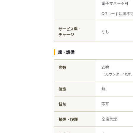
電子マネー不可
QRコード決済不
サービス料・
なし
チャージ
席・設備
20席
席数
（カウンター12席
無
個室
不可
貸切
全席禁煙
禁煙・喫煙