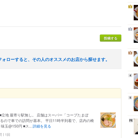
1
2
投稿する
3
フォローすると、その人のオススメのお店から探せます。
4
5
3杯目 ■立地 最寄り駅無し。 店舗はスーパー「コープたまぼ
るので車での訪問が基本。 平日11時半到着で、店内の椅
味玉@150円 ■ス...
詳細を見る
問
1回