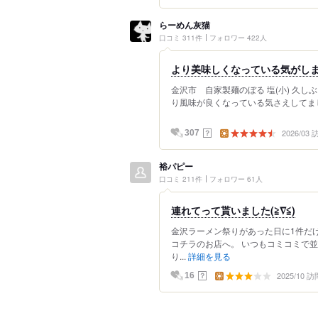
らーめん灰猫
口コミ 311件
フォロワー 422人
より美味しくなっている気がしま
金沢市 自家製麺のぼる 塩(小) 久し
り風味が良くなっている気さえしてました
2026/03
？
307
裕パピー
口コミ 211件
フォロワー 61人
連れてって貰いました(≧∇≦)
金沢ラーメン祭りがあった日に1件だ
コチラのお店へ。 いつもコミコミで
り...
詳細を見る
2025/10 訪
？
16