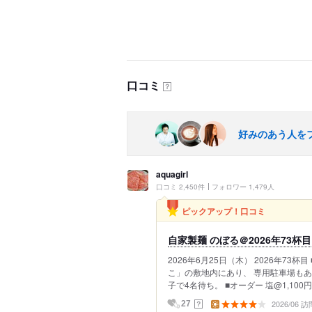
口コミ
？
好みのあう人を
aquagirl
口コミ 2,450件
フォロワー 1,479人
ピックアップ！口コミ
自家製麺 のぼる＠2026年73杯目
2026年6月25日（木） 2026年7
こ」の敷地内にあり、 専用駐車場もあ
子で4名待ち。 ■オーダー 塩@1,100円 
2026/06 訪
？
27