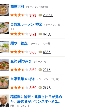
麺屋大河
（ラーメン、つけ麺）
3.73
2537
人
自然派ラーメン 神楽
（ラーメン、餃
子）
3.71
893
人
麺や 福座
（ラーメン、つけ麺）
3.65
458
人
金沢 麺つみき
（ラーメン）
3.62
221
人
自家製麺 のぼる
（ラーメン、つけ麺）
3.60
378
人
稲盛氏に論破・叱責され目が覚め
た。経営者がバランスすべき2
つ...
PR（ビズヒント）