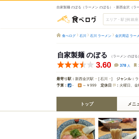
自家製麺 のぼる（ラーメン のぼる） - 新西金沢（ラ
食べログ
食べログ
石川
石川 ラーメン
金沢周辺 ラー
自家製麺 のぼる
（ラーメン のぼる
3.60
378
人
最寄り駅：
新西金沢駅
[
石川
]
ジャンル：
ラ
予算：
定休日
：
火曜日、金
-
～￥999
トップ
メニ