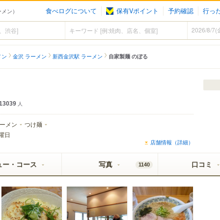
食べログについて
保有Vポイント
予約確認
行っ
ーメン）
メン
金沢 ラーメン
新西金沢駅 ラーメン
自家製麺 のぼる
）
13039
人
ーメン
つけ麺
曜日
店舗情報（詳細）
ュー・コース
写真
口コミ
1140