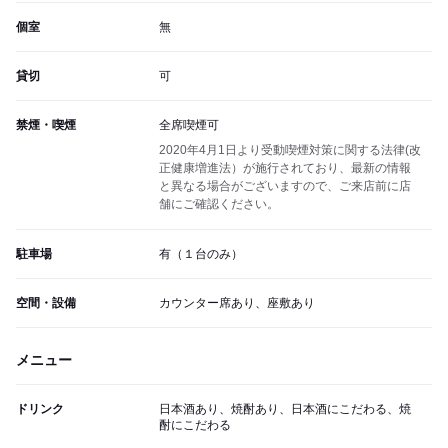
個室
無
貸切
可
禁煙・喫煙
全席喫煙可
2020年4月1日より受動喫煙対策に関する法律(改
正健康増進法）が施行されており、最新の情報
と異なる場合がございますので、ご来店前に店
舗にご確認ください。
駐車場
有（１台のみ）
空間・設備
カウンター席あり、座敷あり
メニュー
ドリンク
日本酒あり、焼酎あり、日本酒にこだわる、焼
酎にこだわる