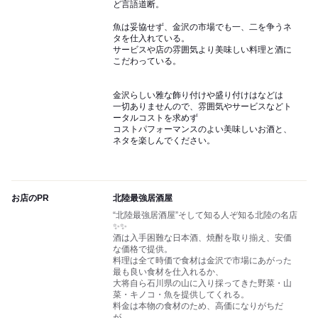
ど言語道断。
魚は妥協せず、金沢の市場でも一、二を争うネ
タを仕入れている。
サービスや店の雰囲気より美味しい料理と酒に
こだわっている。
金沢らしい雅な飾り付けや盛り付けはなどは
一切ありませんので、雰囲気やサービスなどト
ータルコストを求めず
コストパフォーマンスのよい美味しいお酒と、
ネタを楽しんでください。
お店のPR
北陸最強居酒屋
“北陸最強居酒屋”そして知る人ぞ知る北陸の名店
✨✨
酒は入手困難な日本酒、焼酎を取り揃え、安価
な価格で提供。
料理は全て時価で食材は金沢で市場にあがった
最も良い食材を仕入れるか、
大将自ら石川県の山に入り採ってきた野菜・山
菜・キノコ・魚を提供してくれる。
料金は本物の食材のため、高価になりがちだ
が、