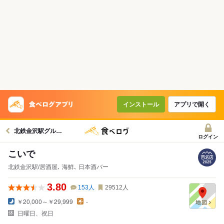
インストール
アプリで開く
北鉄金沢駅グルメへ
ログイン
こいで
北鉄金沢駅/居酒屋､ 海鮮､ 日本酒バー
3.80
153
人
29512
人
￥20,000～￥29,999
-
日曜日、祝日