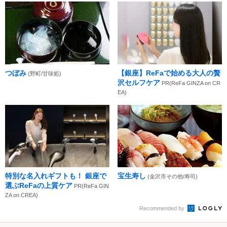
つぼみ
【銀座】ReFaで始める大人の贅
(野町/甘味処)
沢セルフケア
PR(ReFa GINZA on CR
EA)
特別な名入れギフトも！ 銀座で
宝生寿し
(金沢市その他/寿司)
選ぶReFaの上質ケア
PR(ReFa GIN
ZA on CREA)
Recommended by