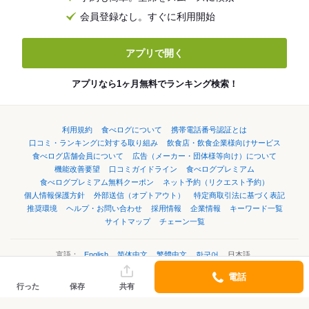
会員登録なし。すぐに利用開始
アプリで開く
アプリなら1ヶ月無料でランキング検索！
利用規約
食べログについて
携帯電話番号認証とは
口コミ・ランキングに対する取り組み
飲食店・飲食企業様向けサービス
食べログ店舗会員について
広告（メーカー・団体様等向け）について
機能改善要望
口コミガイドライン
食べログプレミアム
食べログプレミアム無料クーポン
ネット予約（リクエスト予約）
個人情報保護方針
外部送信（オプトアウト）
特定商取引法に基づく表記
推奨環境
ヘルプ・お問い合わせ
採用情報
企業情報
キーワード一覧
サイトマップ
チェーン一覧
言語：
English
简体中文
繁體中文
한국어
日本語
電話
行った
保存
共有
©Kakaku.com, Inc.