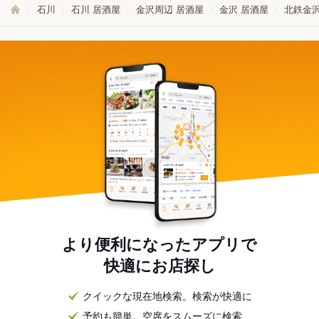
石川
石川 居酒屋
金沢周辺 居酒屋
金沢 居酒屋
北鉄金沢
より便利になったアプリで
快適にお店探し
クイックな現在地検索。検索が快適に
予約も簡単。空席をスムーズに検索