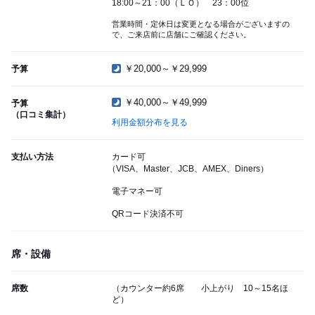
18:00～21：00（ＬＯ） 23：00位
営業時間・定休日は変更となる場合がございますの
で、ご来店前に店舗にご確認ください。
￥20,000～￥29,999
予算
￥40,000～￥49,999
予算
（口コミ集計）
利用金額分布を見る
支払い方法
カード可
（VISA、Master、JCB、AMEX、Diners）
電子マネー可
QRコード決済不可
席・設備
席数
（カウンター約6席 小上がり 10～15名ほ
ど）