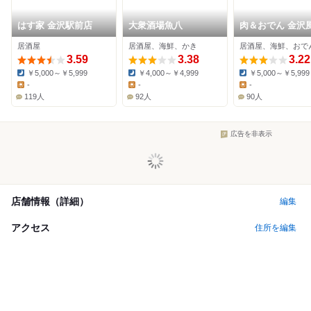
はす家 金沢駅前店
大衆酒場魚八
肉＆おでん 金沢
研究所
居酒屋
居酒屋、海鮮、かき
居酒屋、海鮮、おで
3.59
3.38
3.22
￥5,000～￥5,999
￥4,000～￥4,999
￥5,000～￥5,999
Dinner:
Dinner:
Dinner:
-
-
-
Lunch:
Lunch:
Lunch:
119人
92人
90人
広告を非表示
店舗情報（詳細）
編集
アクセス
住所を編集