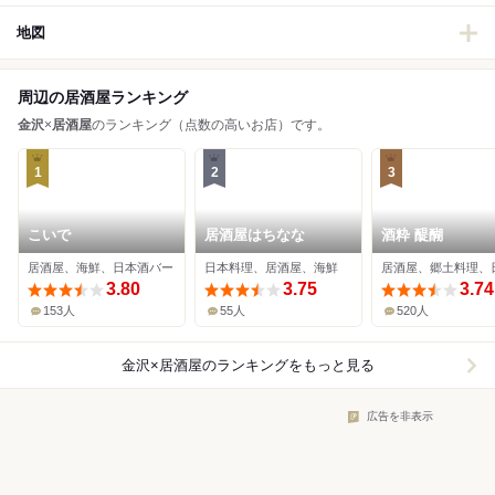
地図
周辺の居酒屋ランキング
金沢
×
居酒屋
のランキング（点数の高いお店）です。
1
2
3
こいで
居酒屋はちなな
酒粋 醍醐
居酒屋、海鮮、日本酒バー
日本料理、居酒屋、海鮮
3.80
3.75
3.74
153人
55人
520人
金沢×居酒屋
のランキングをもっと見る
広告を非表示