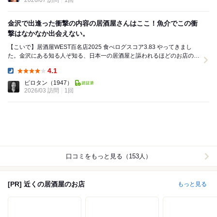
2026/07 訪問
1回
金沢で出逢った衝撃の内容の居酒屋さんはここ！魚介でこの衝
撃はなかなか出会えない。
【こいで】居酒屋WEST百名店2025 食べログスコア3.83 やってきまし
た。金沢にある知る人ぞ知る、日本一の居酒屋と謳われるほどのお店のこ
いでさんへ。金沢は本当に美味しいお店...
4.1
Dinner:
ピロタン
（1947）
2026/03 訪問
1回
口コミをもっと見る（153人）
[PR] 近くの居酒屋のお店
もっと見る