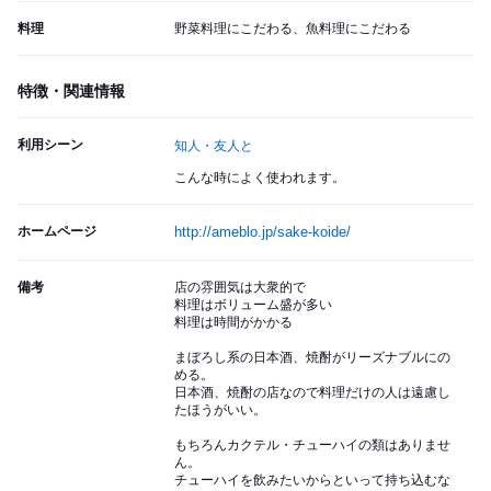
料理
野菜料理にこだわる、魚料理にこだわる
特徴・関連情報
利用シーン
知人・友人と
こんな時によく使われます。
ホームページ
http://ameblo.jp/sake-koide/
備考
店の雰囲気は大衆的で
料理はボリューム盛が多い
料理は時間がかかる
まぼろし系の日本酒、焼酎がリーズナブルにの
める。
日本酒、焼酎の店なので料理だけの人は遠慮し
たほうがいい。
もちろんカクテル・チューハイの類はありませ
ん。
チューハイを飲みたいからといって持ち込むな