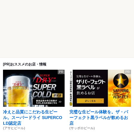
[PR]おススメのお店・情報
PR
PR
冷えと品質にこだわる生ビー
完璧な生ビール体験を。ザ・パ
ル。スーパードライ SUPERCO
ーフェクト黒ラベルが飲めるお
LD認定店
店
(アサヒビール)
(サッポロビール)