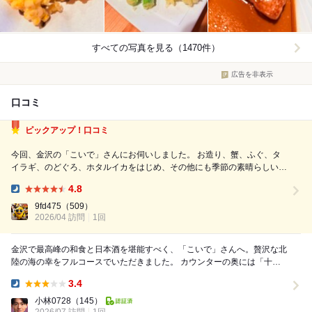
すべての写真を見る（1470件）
広告を非表示
口コミ
ピックアップ！口コミ
今回、金沢の「こいで」さんにお伺いしました。 お造り、蟹、ふぐ、タ
イラギ、のどぐろ、ホタルイカをはじめ、その他にも季節の素晴らしい食
材を使った料理が次々と登場し、北陸最強の居酒屋と称されるだけあっ
4.8
て、本当に度肝を抜かれるクオリティでした！ 特に、お造りの鮮度と旨
Dinner:
味は格別で、蟹の甘みやふぐの繊細な...
9fd475
（509）
2026/04 訪問
1回
金沢で最高峰の和食と日本酒を堪能すべく、「こいで」さんへ。贅沢な北
陸の海の幸をフルコースでいただきました。 カウンターの奥には「十四
代（龍月・双虹・万虹）」や「石田屋」「二左衛門...
3.4
Dinner:
小林0728
（145）