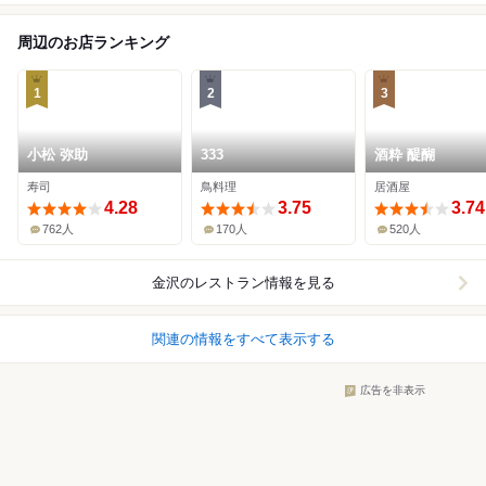
周辺のお店ランキング
1
2
3
小松 弥助
333
酒粋 醍醐
寿司
鳥料理
居酒屋
4.28
3.75
3.74
762人
170人
520人
金沢
のレストラン情報を見る
関連の情報をすべて表示する
広告を非表示