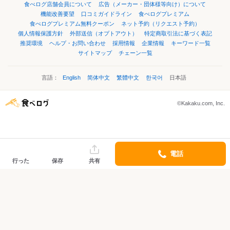
食べログ店舗会員について
広告（メーカー・団体様等向け）について
機能改善要望
口コミガイドライン
食べログプレミアム
食べログプレミアム無料クーポン
ネット予約（リクエスト予約）
個人情報保護方針
外部送信（オプトアウト）
特定商取引法に基づく表記
推奨環境
ヘルプ・お問い合わせ
採用情報
企業情報
キーワード一覧
サイトマップ
チェーン一覧
言語：
English
简体中文
繁體中文
한국어
日本語
©Kakaku.com, Inc.
電話
行った
保存
共有