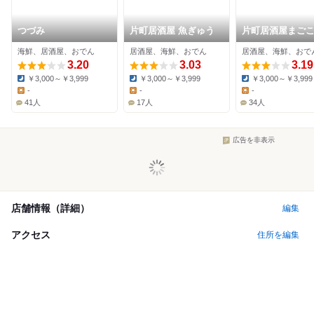
つづみ
片町居酒屋 魚ぎゅう
片町居酒屋まご
北陸の海鮮と金
海鮮、居酒屋、おでん
居酒屋、海鮮、おでん
居酒屋、海鮮、おで
ん
3.20
3.03
3.19
￥3,000～￥3,999
￥3,000～￥3,999
￥3,000～￥3,999
Dinner:
Dinner:
Dinner:
-
-
-
Lunch:
Lunch:
Lunch:
41人
17人
34人
広告を非表示
店舗情報（詳細）
編集
アクセス
住所を編集