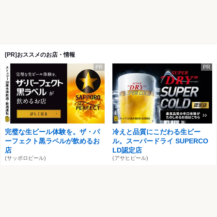
[PR]おススメのお店・情報
PR
PR
完璧な生ビール体験を。ザ・パ
冷えと品質にこだわる生ビー
ーフェクト黒ラベルが飲めるお
ル。スーパードライ SUPERCO
店
LD認定店
(サッポロビール)
(アサヒビール)