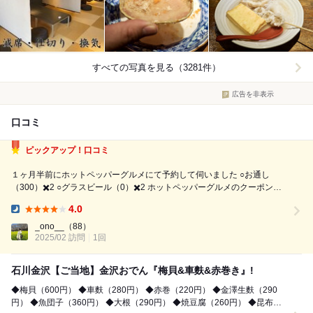
すべての写真を見る（3281件）
広告を非表示
口コミ
ピックアップ！口コミ
１ヶ月半前にホットペッパーグルメにて予約して伺いました ○お通し
（300）✖️2 ○グラスビール（0）✖️2 ホットペッパーグルメのクーポン使
用 ●かに面（2,300） ●おでん盛り合わせ2人前（2,900） おでん単品 ●ご
4.0
ぼ天（200） ●里いも（300） ●しいたけ（21...
Dinner:
_ono__
（88）
2025/02 訪問
1回
石川金沢【ご当地】金沢おでん『梅貝&車麩&赤巻き』!
◆梅貝（600円） ◆車麩（280円） ◆赤巻（220円） ◆金澤生麩（290
円） ◆魚団子（360円） ◆大根（290円） ◆焼豆腐（260円） ◆昆布