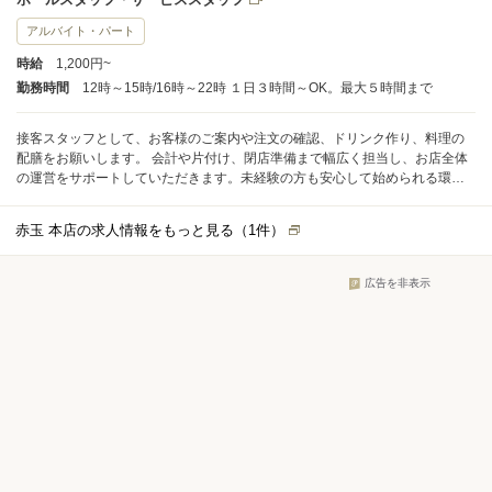
アルバイト・パート
時給
1,200円~
勤務時間
12時～15時/16時～22時 １日３時間～OK。最大５時間まで
接客スタッフとして、お客様のご案内や注文の確認、ドリンク作り、料理の
配膳をお願いします。 会計や片付け、閉店準備まで幅広く担当し、お店全体
の運営をサポートしていただきます。未経験の方も安心して始められる環境
です。
赤玉 本店の求人情報をもっと見る（
1
件）
広告を非表示