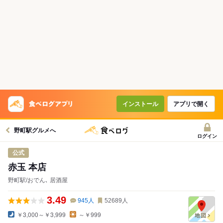
インストール
アプリで開く
野町駅グルメへ
ログイン
公式
赤玉 本店
野町駅/おでん､ 居酒屋
3.49
945
人
52689
人
￥3,000～￥3,999
～￥999