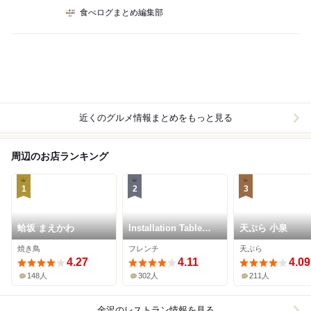
食べログまとめ編集部
近くのグルメ情報まとめをもっと見る
周辺のお店ランキング
1
2
3
蛤坂 まえかわ
Installation Table
天ぷら 小泉
ENSO L'asymetrie
焼き鳥
フレンチ
天ぷら
du calme
4.27
4.11
4.09
148人
302人
211人
金沢
のレストラン情報を見る