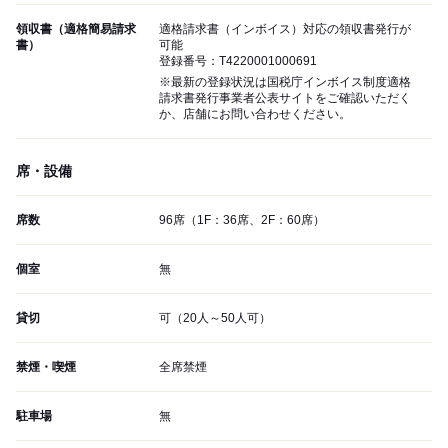
領収書（適格簡易請求
適格請求書（インボイス）対応の領収書発行が
書）
可能
登録番号：T4220001000691
※最新の登録状況は国税庁インボイス制度適格
請求書発行事業者公表サイトをご確認いただく
か、店舗にお問い合わせください。
席・設備
席数
96席（1F：36席、2F：60席）
個室
無
貸切
可（20人～50人可）
禁煙・喫煙
全席禁煙
駐車場
無