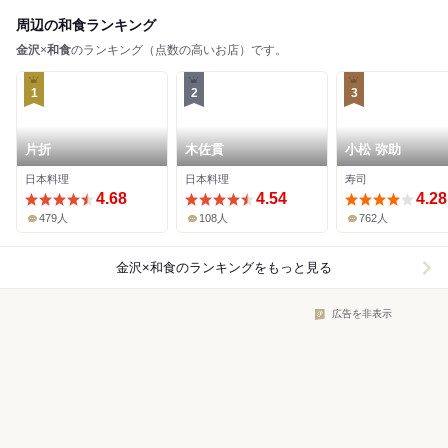
周辺の和食ランキング
金沢
×
和食
のランキング（点数の高いお店）です。
1
2
3
片折
木佐貫
小松 弥助
日本料理
日本料理
寿司
4.68
4.54
4.28
479人
108人
762人
金沢×和食
のランキングをもっと見る
広告を非表示