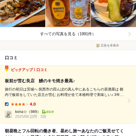
すべての写真を見る（1991件）
広告を非表示
口コミ
ピックアップ！口コミ
板前が営む良店 鰻のキモ焼き最高♪
旅行の初日は茨城へ 筑西市の田んぼの真ん中にあるこちらの居酒屋は 都
内で板前をしていた店主が営む お料理が全て本格料理で美味しい♪ 3年ぶ
りくらい３度目の訪問 ・鰻焼き、肝焼き ・お刺身盛り合わせ ・お新香盛
4.0
り合わせ ・自家製豆腐 ・チャーシュー ・つくね、鶏皮 ・お蕎...
Dinner:
kona☆
（989）
2025/08 訪問
2回
朝昼晩とフル回転の働き者、昼めし旅〜あなたのご飯見せてく