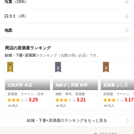
写真
（1906）
口コミ
（28）
地図
周辺の居酒屋ランキング
結城・下妻
×
居酒屋
のランキング（点数の高いお店）です。
1
2
3
太鼓判亭 本店
海鮮すし問屋 粋亭
居酒屋 よし乃
居酒屋、ラーメン、日本料理
海鮮、寿司、居酒屋
居酒屋、ラーメン、
3.25
3.21
3.17
28人
30人
15人
結城・下妻×居酒屋
のランキングをもっと見る