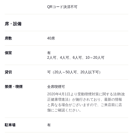
QRコード決済不可
席・設備
席数
40席
個室
有
2人可、4人可、6人可、10～20人可
貸切
可（20人～50人可、20人以下可）
禁煙・喫煙
全席喫煙可
2020年4月1日より受動喫煙対策に関する法律(改
正健康増進法）が施行されており、最新の情報
と異なる場合がございますので、ご来店前に店
舗にご確認ください。
駐車場
有