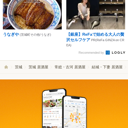
うなぎや
【銀座】ReFaで始める大人の贅
(茨城町その他/うなぎ)
沢セルフケア
PR(ReFa GINZA on CR
EA)
Recommended by
茨城
茨城 居酒屋
常総・古河 居酒屋
結城・下妻 居酒屋