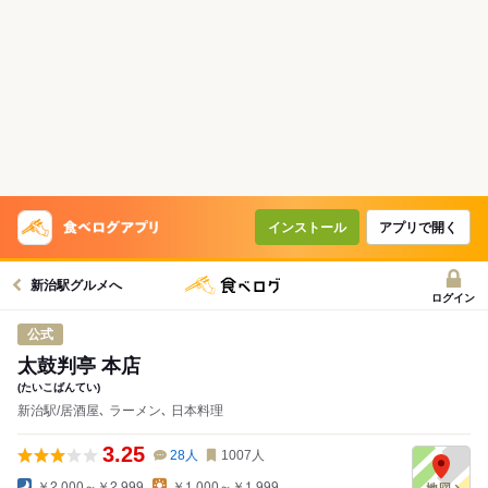
インストール
アプリで開く
新治駅グルメへ
ログイン
公式
太鼓判亭 本店
(たいこばんてい)
新治駅/居酒屋､ ラーメン､ 日本料理
3.25
28
人
1007
人
￥2,000～￥2,999
￥1,000～￥1,999