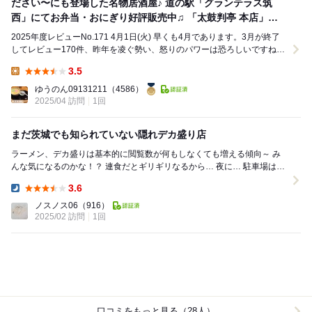
ださい〜にも登場した名物居酒屋♪ 道の駅「グランテラス筑
西」にてお弁当・おにぎり好評販売中♫ 「太鼓判亭 本店」さ
んの巻(●´ω｀●)
2025年度レビューNo.171 4月1日(火) 早くも4月であります。3月が終了
してレビュー170件、昨年を凌ぐ勢い、怒りのパワーは恐ろしいですね。
屈辱を晴らす為にも皆さまにお...
3.5
Lunch:
ゆうのん09131211
（4586）
2025/04 訪問
1回
まだ茨城でも知られていない隠れデカ盛り店
ラーメン、デカ盛りは基本的に閲覧数が何もしなくても増える傾向～ み
んな気になるのかな！？ 連食だとギリギリなるから… 夜に… 駐車場は砂
利で5～6台ぐらいかな 店...
3.6
Dinner:
ノスノス06
（916）
2025/02 訪問
1回
口コミをもっと見る（28人）