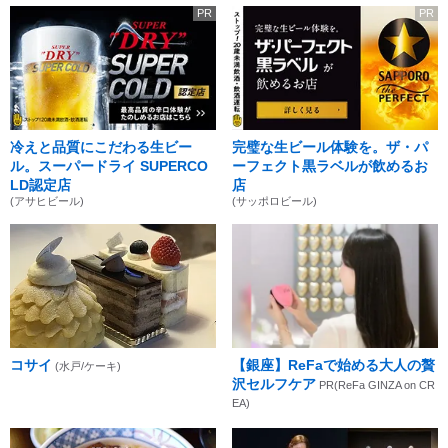
PR
PR
冷えと品質にこだわる生ビー
完璧な生ビール体験を。ザ・パ
ル。スーパードライ SUPERCO
ーフェクト黒ラベルが飲めるお
LD認定店
店
(アサヒビール)
(サッポロビール)
コサイ
【銀座】ReFaで始める大人の贅
(水戸/ケーキ)
沢セルフケア
PR(ReFa GINZA on CR
EA)