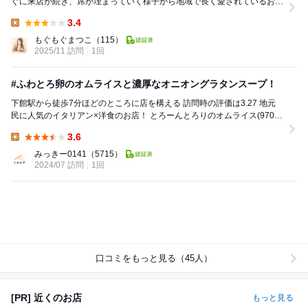
ぐに来店が続き、席が埋まっていく様子から地域で長く愛されているお店
だと感じられます。客層も幅広く、スーツ...
3.4
Lunch:
もぐもぐまつこ
（115）
2025/11 訪問
1回
#ふわとろ卵のオムライスと濃厚なオニオングラタンスープ！
下館駅から徒歩7分ほどのところに店を構える 訪問時の評価は3.27 地元
民に人気のイタリアン×洋食のお店！ とろーんとろりのオムライス(970
円) スープ、サラダ、ドリ...
3.6
Lunch:
みっきー0141
（5715）
2024/07 訪問
1回
口コミをもっと見る（45人）
[PR] 近くのお店
もっと見る