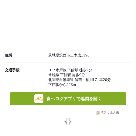
住所
茨城県筑西市二木成1396
交通手段
ＪＲ水戸線 下館駅 徒歩9分
常総線 下館駅 徒歩9分
北関東自動車道 筑西・桜川I.C. 車20分
下館駅から523m
食べログアプリで地図を開く
広告を非表示