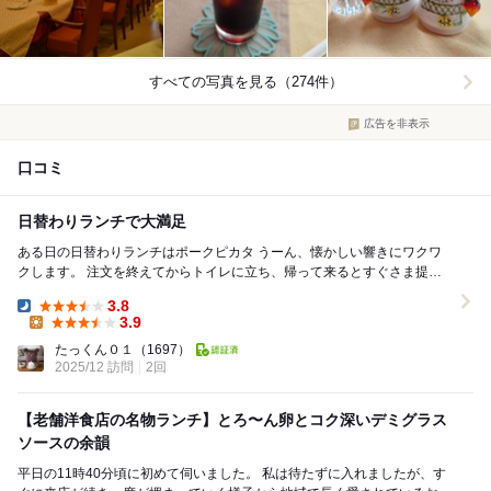
すべての写真を見る（274件）
広告を非表示
口コミ
日替わりランチで大満足
ある日の日替わりランチはポークピカタ うーん、懐かしい響きにワクワ
クします。 注文を終えてからトイレに立ち、帰って来るとすぐさま提供
です。 ワォ、美しい洋食は健在です。 さ...
3.8
Dinner:
3.9
Lunch:
たっくん０１
（1697）
2025/12 訪問
2回
【老舗洋食店の名物ランチ】とろ〜ん卵とコク深いデミグラス
ソースの余韻
平日の11時40分頃に初めて伺いました。 私は待たずに入れましたが、す