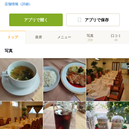
店舗情報（詳細）
アプリで開く
アプリで保存
写真
口コミ
トップ
座席
メニュー
259
45
写真