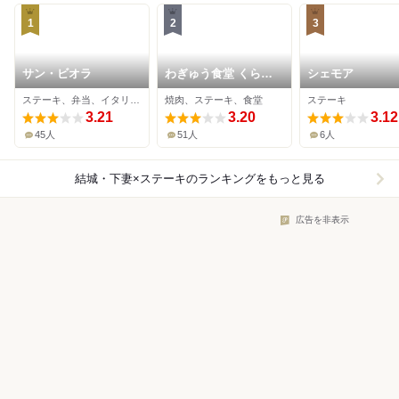
1
2
3
サン・ビオラ
わぎゅう食堂 くらも
シェモア
ち
ステーキ、弁当、イタリアン
焼肉、ステーキ、食堂
ステーキ
3.21
3.20
3.12
45人
51人
6人
結城・下妻×ステーキ
のランキングをもっと見る
広告を非表示