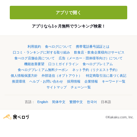
アプリで開く
アプリなら1ヶ月無料でランキング検索！
利用規約
食べログについて
携帯電話番号認証とは
口コミ・ランキングに対する取り組み
飲食店・飲食企業様向けサービス
食べログ店舗会員について
広告（メーカー・団体様等向け）について
機能改善要望
口コミガイドライン
食べログプレミアム
食べログプレミアム無料クーポン
ネット予約（リクエスト予約）
個人情報保護方針
外部送信（オプトアウト）
特定商取引法に基づく表記
推奨環境
ヘルプ・お問い合わせ
採用情報
企業情報
キーワード一覧
サイトマップ
チェーン一覧
言語：
English
简体中文
繁體中文
한국어
日本語
©Kakaku.com, Inc.