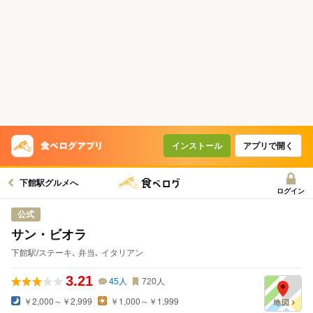
インストール
アプリで開く
下館駅グルメへ
ログイン
公式
サン・ビオラ
下館駅/ステーキ､ 弁当､ イタリアン
3.21
45
人
720
人
￥2,000～￥2,999
￥1,000～￥1,999