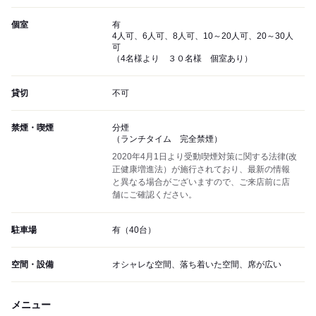
個室
有
4人可、6人可、8人可、10～20人可、20～30人
可
（4名様より ３０名様 個室あり）
貸切
不可
禁煙・喫煙
分煙
（ランチタイム 完全禁煙）
2020年4月1日より受動喫煙対策に関する法律(改
正健康増進法）が施行されており、最新の情報
と異なる場合がございますので、ご来店前に店
舗にご確認ください。
駐車場
有（40台）
空間・設備
オシャレな空間、落ち着いた空間、席が広い
メニュー