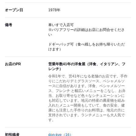
オープン日
1978年
備考
車いすで入店可
※バリアフリーの詳細はお店にお問合せくださ
い
ドギーバッグ可（食べ残しをお持ち帰りいただ
けます）
お店のPR
営業年数41年の洋食屋（洋食、イタリアン、フ
レンチ）
令和1年で、営41年になる老舗のお店です。手作
りにこだわりデミグラスソース、ベシャメルソ
ースに自信があります。洋食、ベシャメルソー
ス、フレンチ と幅広いメニューをこなし、お弁
当、お取り寄せなど色々なシチュエーションに
も対応しています。地元の特産の農産物を組み
入れたメニュー開発もしていて、食の安全、健
康にも注意した手作りのお料理は、地元の方に
支持されています。ランチメニューも大人気で
す。
初投稿者
don-kye
（16）