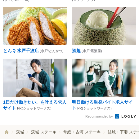
とんＱ 水戸千波店
酒趣
(水戸/とんかつ)
(水戸/居酒屋)
1日だけ働きたい、を叶える求人
明日働ける単発バイト求人サイ
サイト
ト
PR(ショットワークス)
PR(ショットワークス)
Recommended by
茨城
茨城 ステーキ
常総・古河 ステーキ
結城・下妻 ステ