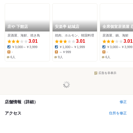
庄や 下館店
安楽亭 結城店
全席個室居酒屋 
下館店
居酒屋、海鮮、焼き鳥
焼肉、ホルモン、韓国料理
居酒屋、鍋、海鮮
3.01
3.01
3.01
￥3,000～￥3,999
￥1,000～￥1,999
￥3,000～￥3,999
Dinner:
Dinner:
Dinner:
-
～￥999
-
Lunch:
Lunch:
Lunch:
6人
9人
6人
広告を非表示
店舗情報（詳細）
修正
アクセス
住所を修正