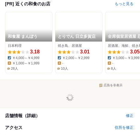
[PR] 近くの和食のお店
もっと見る
和食屋 まんぼう
とりでん 日立多賀店
全席個室居酒屋 
東海店
日本料理
焼き鳥、居酒屋
居酒屋、海鮮、焼き
3.18
3.01
3.05
￥4,000～￥4,999
￥2,000～￥2,999
￥3,000～￥3,999
Dinner:
Dinner:
Dinner:
￥1,000～￥1,999
-
-
Lunch:
Lunch:
Lunch:
28人
10人
8人
広告を非表示
店舗情報（詳細）
修正
アクセス
住所を修正