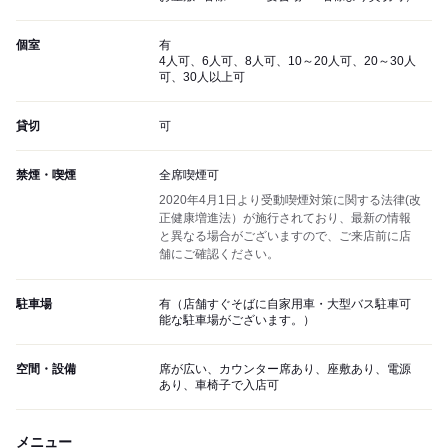
個室
有
4人可、6人可、8人可、10～20人可、20～30人
可、30人以上可
貸切
可
禁煙・喫煙
全席喫煙可
2020年4月1日より受動喫煙対策に関する法律(改
正健康増進法）が施行されており、最新の情報
と異なる場合がございますので、ご来店前に店
舗にご確認ください。
駐車場
有（店舗すぐそばに自家用車・大型バス駐車可
能な駐車場がございます。）
空間・設備
席が広い、カウンター席あり、座敷あり、電源
あり、車椅子で入店可
メニュー