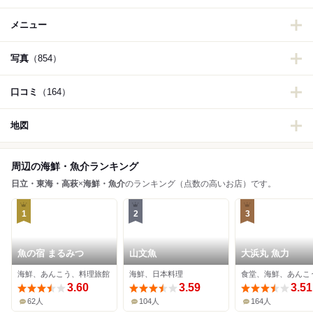
メニュー
写真
（854）
口コミ
（164）
地図
周辺の海鮮・魚介ランキング
日立・東海・高萩
×
海鮮・魚介
のランキング（点数の高いお店）です。
1
2
3
魚の宿 まるみつ
山文魚
大浜丸 魚力
海鮮、あんこう、料理旅館
海鮮、日本料理
食堂、海鮮、あんこ
3.60
3.59
3.51
62人
104人
164人