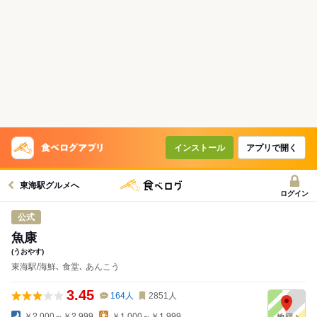
インストール
アプリで開く
東海駅グルメへ
ログイン
公式
魚康
(うおやす)
東海駅/海鮮､ 食堂､ あんこう
3.45
164
人
2851
人
￥2,000～￥2,999
￥1,000～￥1,999