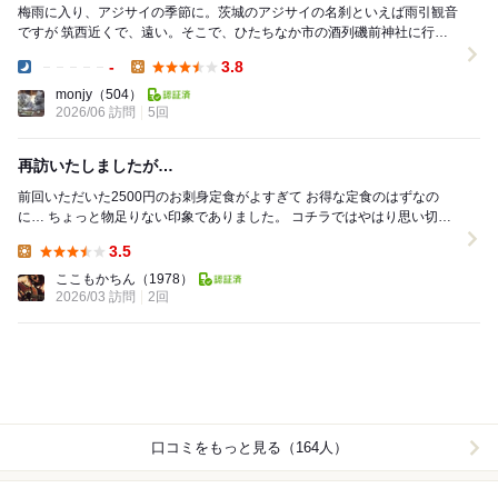
梅雨に入り、アジサイの季節に。茨城のアジサイの名刹といえば雨引観音
ですが 筑西近くで、遠い。そこで、ひたちなか市の酒列磯前神社に行き
ました。 雨引観音には及びませんが、アジ...
-
3.8
Dinner:
Lunch:
monjy
（504）
2026/06 訪問
5回
再訪いたしましたが…
前回いただいた2500円のお刺身定食がよすぎて お得な定食のはずなの
に… ちょっと物足りない印象でありました。 コチラではやはり思い切っ
て 少しお高めのお刺身定食が良いよう...
3.5
Lunch:
ここもかちん
（1978）
2026/03 訪問
2回
口コミをもっと見る（164人）