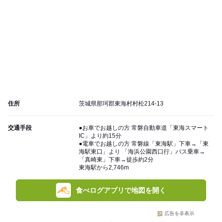
住所
茨城県那珂郡東海村村松214-13
交通手段
●お車でお越しの方 常磐自動車道「東海スマート
IC」より約15分
●電車でお越しの方 常磐線「東海駅」下車→「東
海駅東口」より 「海浜公園西口行」バス乗車→
「真崎東」下車→徒歩約2分
東海駅から2,746m
食べログアプリで地図を開く
広告を非表示