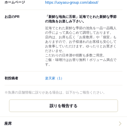
ホームページ
https://uoyasu-group.com/about/
お店のPR
「新鮮な地魚に舌鼓」近海でとれた新鮮な季節
の池魚をお楽しみ下さい。
近海でとれた新鮮な季節の池魚を一品一品職人
の手によって真心こめて調理しております。
店内は、お席も広く「お座敷席」や「個室」も
ありますので、お子様連れのお客様も安心して
お食事していただけます。ゆったりとお寛ぎく
ださいませ。
こだわりの日本酒や焼酎も多数ご用意。
ご飯・味噌汁はお替り無料！ボリューム満点で
す。
初投稿者
楽天家
（1）
※魚康の店舗情報に誤りがある場合は、以下からご報告ください。
誤りを報告する
座席