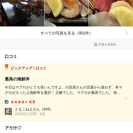
すべての写真を見る（901件）
広告を非表示
口コミ
ピックアップ！口コミ
最高の海鮮丼
今日はマグロがとても良いんですよ、の店員さんの言葉から迷わず、本マ
グロが入った上海鮮丼を選択！ 正解でした。マグロが最高でした。 味噌
もあら汁に変更して、豪華な夕飯となりました。 日頃頑張って働いた自
4.5
分へのご褒美！ どのネタを見ても、厚切りで、本マグロはどんどん脂が
Dinner:
とろけ出して。 縁側のコ...
ともこねえさん
（649）
2024/12 訪問
4回
アラ汁♡