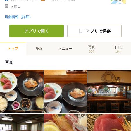
火曜日
店舗情報（詳細）
アプリで開く
アプリで保存
写真
口コミ
トップ
座席
メニュー
854
164
写真