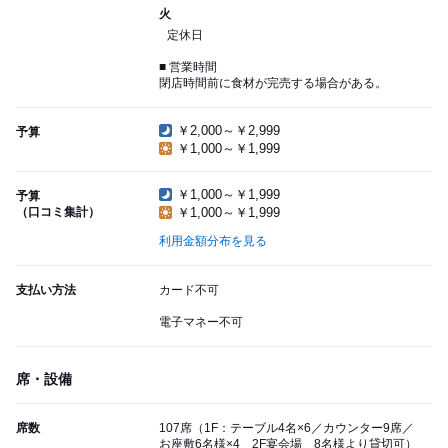
火
定休日
■ 営業時間
閉店時間前に食材が完売する場合がある。
￥2,000～￥2,999
予算
￥1,000～￥1,999
￥1,000～￥1,999
予算
（口コミ集計）
￥1,000～￥1,999
利用金額分布を見る
支払い方法
カード不可
電子マネー不可
席・設備
席数
107席（1F：テーブル4名×6／カウンター9席／
お座敷6名様×4 2F宴会場 8名様より貸切可）