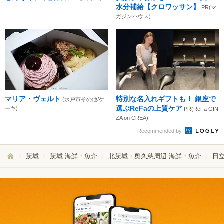
水分補給【クロワッサン】
PR(マ
ガジンハウス)
マリア・ヴェルト
特別な名入れギフトも！ 銀座で
(水戸市その他/ケ
選ぶReFaの上質ケア
ーキ)
PR(ReFa GIN
ZA on CREA)
Recommended by
茨城
茨城 海鮮・魚介
北茨城・奥久慈周辺 海鮮・魚介
日