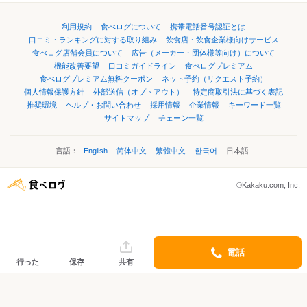
利用規約
食べログについて
携帯電話番号認証とは
口コミ・ランキングに対する取り組み
飲食店・飲食企業様向けサービス
食べログ店舗会員について
広告（メーカー・団体様等向け）について
機能改善要望
口コミガイドライン
食べログプレミアム
食べログプレミアム無料クーポン
ネット予約（リクエスト予約）
個人情報保護方針
外部送信（オプトアウト）
特定商取引法に基づく表記
推奨環境
ヘルプ・お問い合わせ
採用情報
企業情報
キーワード一覧
サイトマップ
チェーン一覧
言語：
English
简体中文
繁體中文
한국어
日本語
©Kakaku.com, Inc.
電話
行った
保存
共有