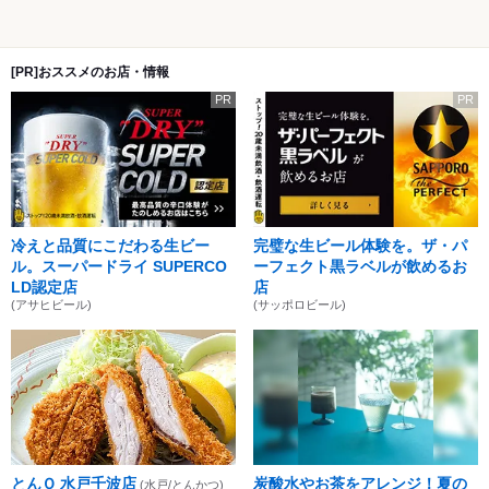
[PR]おススメのお店・情報
PR
PR
冷えと品質にこだわる生ビー
完璧な生ビール体験を。ザ・パ
ル。スーパードライ SUPERCO
ーフェクト黒ラベルが飲めるお
LD認定店
店
(アサヒビール)
(サッポロビール)
とんＱ 水戸千波店
炭酸水やお茶をアレンジ！夏の
(水戸/とんかつ)