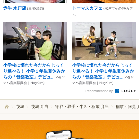
赤牛 水戸店
トーマスカフェ
(赤塚/焼肉)
(水戸市その他/カフ
ェ)
小学校に慣れた今だからじっく
小学校に慣れた今だからじっく
り選べる！ 小学１年生夏休みか
り選べる！ 小学１年生夏休みか
らの「音楽教室」デビュ...
らの「音楽教室」デビュ...
PR(ヤ
PR(ヤ
マハ音楽振興会｜HugKum)
マハ音楽振興会｜HugKum)
Recommended by
茨城
茨城 弁当
守谷・取手・牛久・稲敷 弁当
稲敷・阿見 