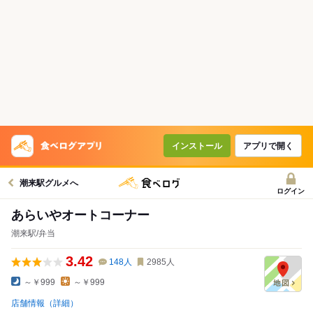
インストール
アプリで開く
潮来駅グルメへ
ログイン
あらいやオートコーナー
潮来駅/弁当
3.42
148
人
2985
人
～￥999
～￥999
店舗情報（詳細）