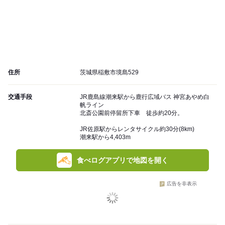
住所
茨城県稲敷市境島529
交通手段
JR鹿島線潮来駅から鹿行広域バス 神宮あやめ白
帆ライン
北斎公園前停留所下車 徒歩約20分。
JR佐原駅からレンタサイクル約30分(8km)
潮来駅から4,403m
食べログアプリで地図を開く
広告を非表示