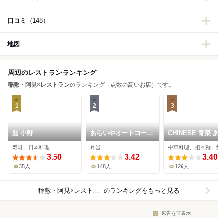
口コミ
（148）
地図
周辺のレストランランキング
稲敷・阿見
×
レストラン
のランキング（点数の高いお店）です。
1
2
3
鮨 小野
あらいやオートコーナ
CHINESE 青菜 
ー
プレミアムアウ
寿司、日本料理
弁当
中華料理、担々麺、
ト店
3.50
3.42
3.40
35人
148人
126人
稲敷・阿見×レストラン
のランキングをもっと見る
広告を非表示