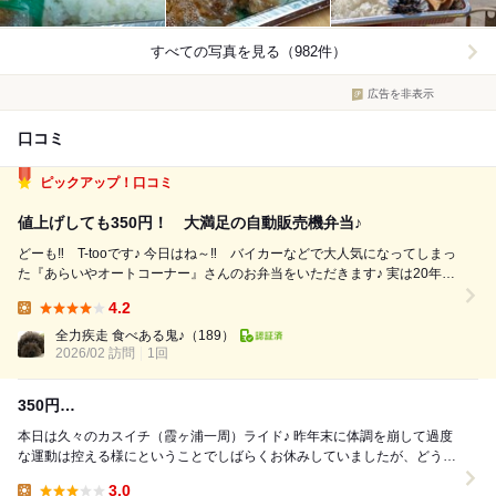
すべての写真を見る（982件）
広告を非表示
口コミ
ピックアップ！口コミ
値上げしても350円！ 大満足の自動販売機弁当♪
どーも‼ T-tooです♪ 今日はね～‼ バイカーなどで大人気になってしまっ
た『あらいやオートコーナー』さんのお弁当をいただきます♪ 実は20年前
に水戸に住んでいたことがあり、千葉県に頻繁に来ていたのでその時から
4.2
お世話になっていますww それではいってみましょー‼ ☆オーダー
Lunch:
☆ や...
全力疾走 食べある鬼♪
（189）
2026/02 訪問
1回
350円…
本日は久々のカスイチ（霞ヶ浦一周）ライド♪ 昨年末に体調を崩して過度
な運動は控える様にということでしばらくお休みしていましたが、どうに
か体調も回復してきましたので軽く（？）まずは...
3.0