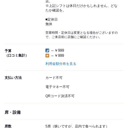
店。
※上記シフトは休日だけかもしれません、どな
たか確認を。
■定休日
無休
営業時間・定休日は変更となる場合がございますの
で、ご来店前に店舗にご確認ください。
～￥999
予算
（口コミ集計）
～￥999
利用金額分布を見る
支払い方法
カード不可
電子マネー不可
QRコード決済不可
席・設備
席数
5席（狭いですが、店内で食べられます）