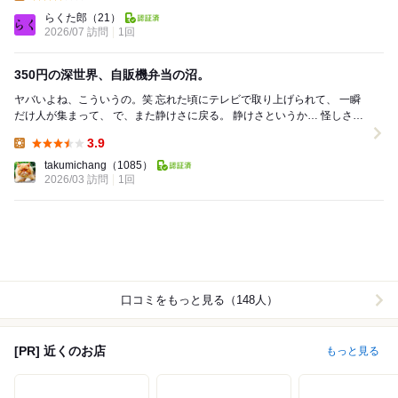
Lunch:
らくた郎
（21）
2026/07 訪問
1回
350円の深世界、自販機弁当の沼。
ヤバいよね、こういうの。笑 忘れた頃にテレビで取り上げられて、 一瞬
だけ人が集まって、 で、また静けさに戻る。 静けさというか… 怪しさだ
けが残るディープな世界。...
3.9
Lunch:
takumichang
（1085）
2026/03 訪問
1回
口コミをもっと見る（148人）
[PR] 近くのお店
もっと見る