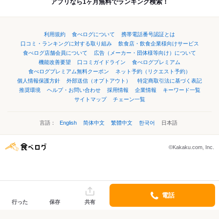
アプリなら1ヶ月無料でランキング検索！
利用規約
食べログについて
携帯電話番号認証とは
口コミ・ランキングに対する取り組み
飲食店・飲食企業様向けサービス
食べログ店舗会員について
広告（メーカー・団体様等向け）について
機能改善要望
口コミガイドライン
食べログプレミアム
食べログプレミアム無料クーポン
ネット予約（リクエスト予約）
個人情報保護方針
外部送信（オプトアウト）
特定商取引法に基づく表記
推奨環境
ヘルプ・お問い合わせ
採用情報
企業情報
キーワード一覧
サイトマップ
チェーン一覧
言語：
English
简体中文
繁體中文
한국어
日本語
©Kakaku.com, Inc.
電話
行った
保存
共有