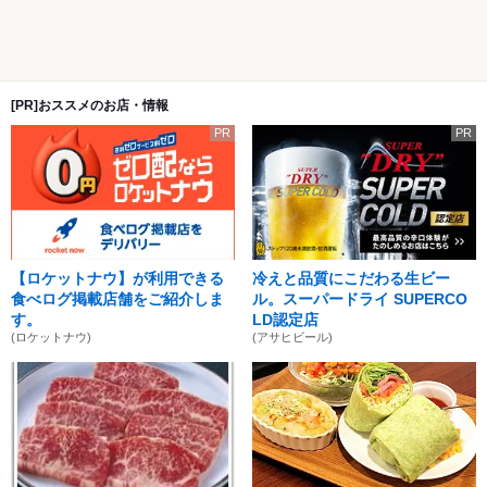
[PR]おススメのお店・情報
PR
PR
【ロケットナウ】が利用できる
冷えと品質にこだわる生ビー
食べログ掲載店舗をご紹介しま
ル。スーパードライ SUPERCO
す。
LD認定店
(ロケットナウ)
(アサヒビール)