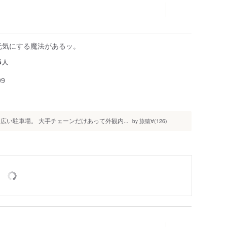
元気にする魔法があるッ。
人
6
99
い駐車場。 大手チェーンだけあって外観内...
旅猿∀(126)
by