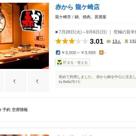
赤から 龍ケ崎店
龍ケ崎市 / 鍋、焼肉、居酒屋
■ 7月28日(火)～9月6日(日) ｜ 究極の
3.01
人
13
13
￥3,000～￥3,999
-
貯まる・使える
初めて利用しました。 赤から鍋を中心に注文し
Batta75(11)
by
ト予約
空席情報