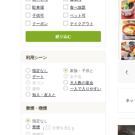
駐車場
食べ放題
子供可
ペット可
クーポン
テイクアウト
絞り込む
利用シーン
指定なし
家族・子供と
デート
女子会
合コン
大人数の宴会
接待
一人で入りやすい
知人・友人と
ネッ
禁煙・喫煙
指定なし
禁煙
分煙を含む
喫煙可