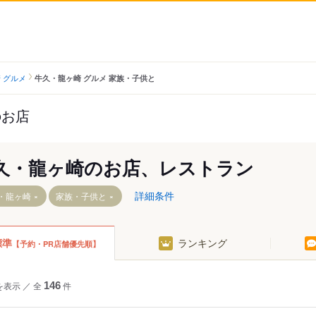
 グルメ
牛久・龍ヶ崎 グルメ 家族・子供と
のお店
久・龍ヶ崎のお店、レストラン
詳細条件
・龍ヶ崎
家族・子供と
標準
ランキング
【予約・PR店舗優先順】
駅
を表示
／
全
146
件
うしく駅