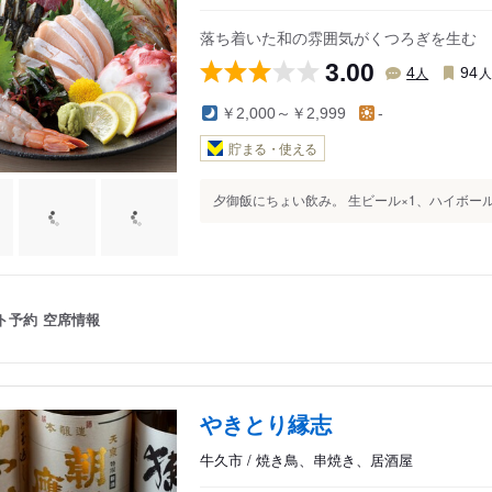
落ち着いた和の雰囲気がくつろぎを生む
3.00
人
4
94
￥2,000～￥2,999
-
貯まる・使える
夕御飯にちょい飲み。 生ビール×1、ハイボール
ト予約
空席情報
やきとり縁志
牛久市 / 焼き鳥、串焼き、居酒屋