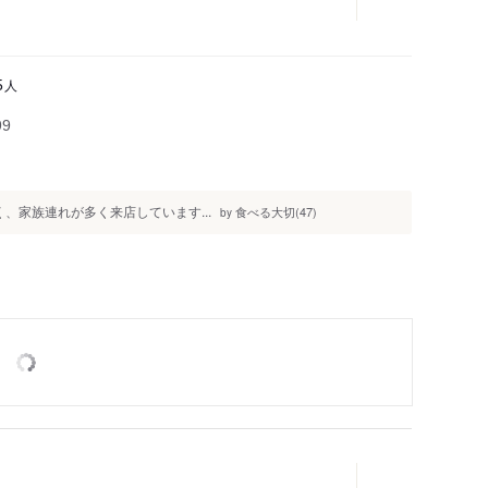
人
5
99
、家族連れが多く来店しています...
食べる大切(47)
by