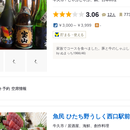
3.06
人
12
77
￥3,000～￥3,999
-
貯まる・使える
家族でコースを食べました。豚と牛のしゃぶしゃ
ぬまっち1966(46)
by
ト予約
空席情報
魚民 ひたち野うしく西口駅
牛久市 / 居酒屋、海鮮、創作料理