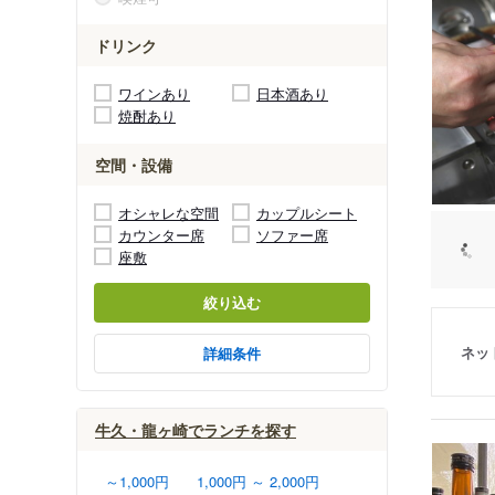
ドリンク
ワインあり
日本酒あり
焼酎あり
空間・設備
オシャレな空間
カップルシート
カウンター席
ソファー席
座敷
絞り込む
ネッ
詳細条件
牛久・龍ヶ崎でランチを探す
～1,000円
1,000円 ～ 2,000円