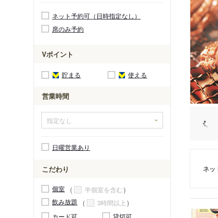
ネット予約可（日時指定なし）
席のみ予約
Vポイント
貯まる
使える
営業時間
日曜営業あり
ネッ
こだわり
個室
半個室を含む
飲み放題
3時間以上
カード可
貸切可