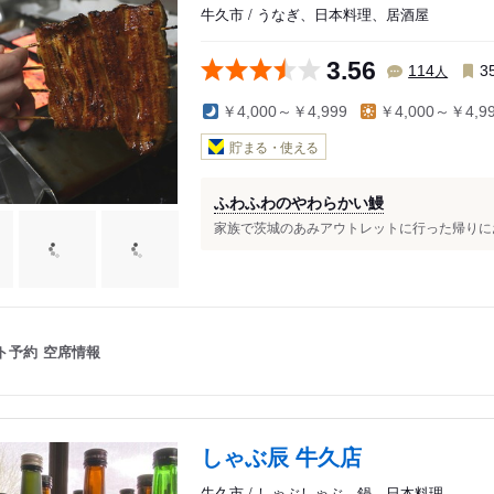
牛久市 / うなぎ、日本料理、居酒屋
3.56
人
114
3
￥4,000～￥4,999
￥4,000～￥4,9
貯まる・使える
ふわふわのやわらかい鰻
家族で茨城のあみアウトレットに行った帰りにお
ト予約
空席情報
しゃぶ辰 牛久店
牛久市 / しゃぶしゃぶ、鍋、日本料理