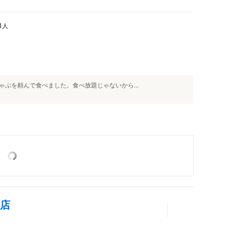
人
3
ぶを頼んで食べました。食べ放題じゃないから...
前店