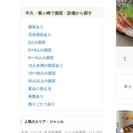
牛久・龍ヶ崎で個室・設備から探す
個室あり
完全個室あり
2人の個室
3〜4人の個室
5〜10人の個室
10人未満の個室あり
10〜20人の個室
20人以上の個室
ネッ
宴会に使える
座敷あり
掘りごたつあり
人気のエリア・ジャンル
水戸
つくば
水戸居酒屋
つくば居酒屋
つくばラ