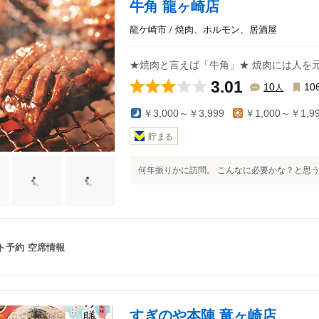
牛角 龍ヶ崎店
龍ケ崎市 / 焼肉、ホルモン、居酒屋
★焼肉と言えば「牛角」★ 焼肉には人を
3.01
人
10
10
￥3,000～￥3,999
￥1,000～￥1,9
貯まる
何年振りかに訪問。 こんなに必要かな？と思う広
ト予約
空席情報
すぎのや本陣 竜ヶ崎店