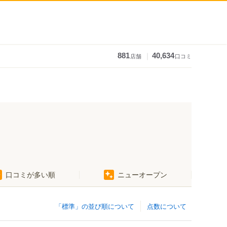
｜
881
40,634
店舗
口コミ
口コミが多い順
ニューオープン
「標準」の並び順について
点数について