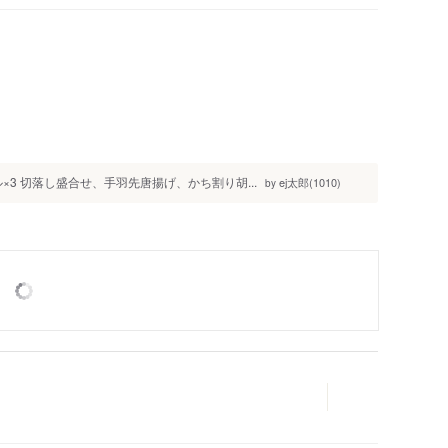
人
×3 切落し盛合せ、手羽先唐揚げ、かち割り胡...
ej太郎(1010)
by