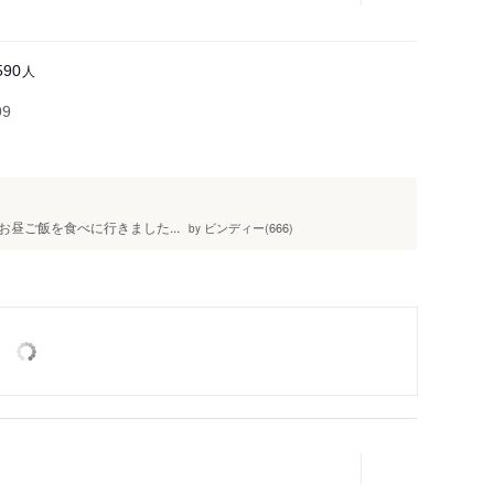
人
590
99
昼ご飯を食べに行きました...
ビンディー(666)
by