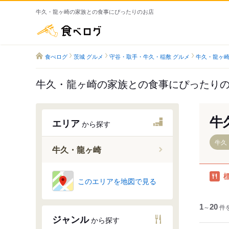
牛久・龍ヶ崎の家族との食事にぴったりのお店
食べログ
食べログ
茨城 グルメ
守谷・取手・牛久・稲敷 グルメ
牛久・龍ヶ崎
牛久・龍ヶ崎の家族との食事にぴったり
牛
エリア
から探す
牛久
牛久・龍ヶ崎
このエリアを地図で見る
龍ケ崎市
牛久駅
1
～
20
件
ひたち野
ジャンル
から探す
佐貫駅