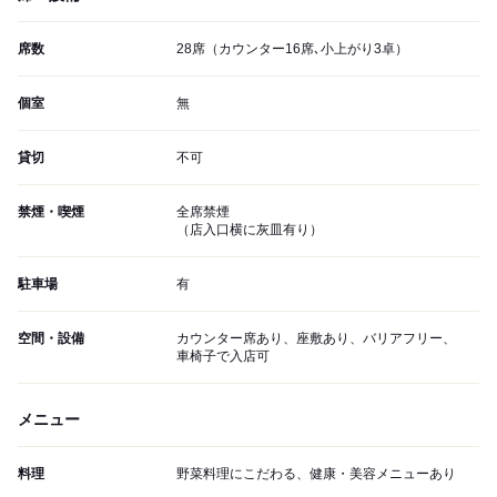
席数
28席（カウンター16席､小上がり3卓）
個室
無
貸切
不可
禁煙・喫煙
全席禁煙
（店入口横に灰皿有り）
駐車場
有
空間・設備
カウンター席あり、座敷あり、バリアフリー、
車椅子で入店可
メニュー
料理
野菜料理にこだわる、健康・美容メニューあり