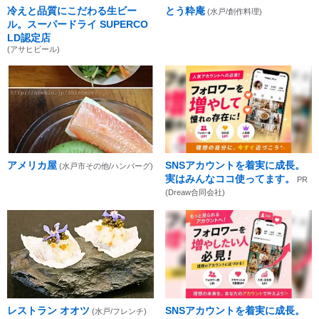
冷えと品質にこだわる生ビー
とう粋庵
(水戸/創作料理)
ル。スーパードライ SUPERCO
LD認定店
(アサヒビール)
アメリカ屋
SNSアカウントを着実に成長。
(水戸市その他/ハンバーグ)
実はみんなココ使ってます。
PR
(Dreaw合同会社)
レストラン オオツ
SNSアカウントを着実に成長。
(水戸/フレンチ)