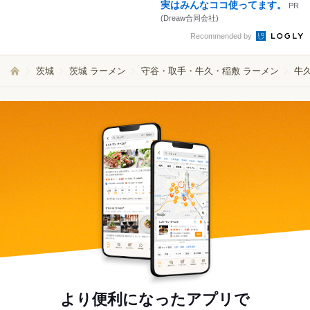
実はみんなココ使ってます。
PR
(Dreaw合同会社)
Recommended by
茨城
茨城 ラーメン
守谷・取手・牛久・稲敷 ラーメン
牛
より便利になったアプリで