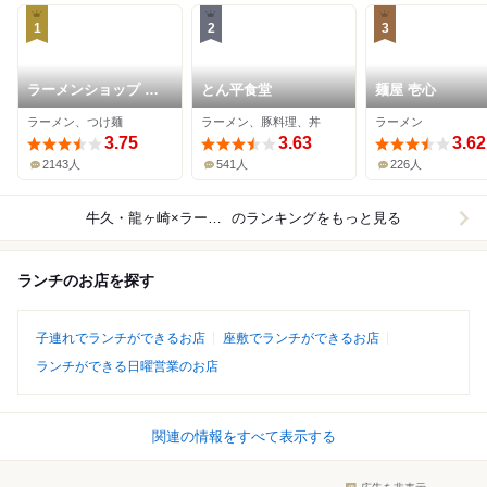
1
2
3
ラーメンショップ 牛
とん平食堂
麺屋 壱心
久結束店
ラーメン、つけ麺
ラーメン、豚料理、丼
ラーメン
3.75
3.63
3.62
2143人
541人
226人
牛久・龍ヶ崎×ラーメン
のランキングをもっと見る
ランチのお店を探す
子連れでランチができるお店
座敷でランチができるお店
ランチができる日曜営業のお店
関連の情報をすべて表示する