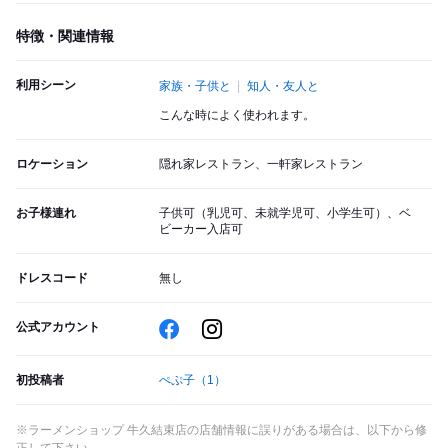
特徴・関連情報
利用シーン
家族・子供と
知人・友人と
こんな時によく使われます。
ロケーション
隠れ家レストラン、一軒家レストラン
お子様連れ
子供可（乳児可、未就学児可、小学生可）、ベ
ビーカー入店可
ドレスコード
無し
公式アカウント
初投稿者
ぺぷ子
（1）
※ラーメンショップ 牛久結束店の店舗情報に誤りがある場合は、以下から修