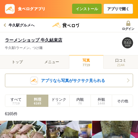
インストール
アプリで開く
牛久駅グルメへ
ログイン
ラーメンショップ 牛久結束店
牛久駅/ラーメン､ つけ麺
写真
口コミ
トップ
メニュー
7719
2144
アプリなら写真がサクサク見られる
すべて
料理
ドリンク
内観
外観
その他
7719
6165
30
76
1448
6165
件