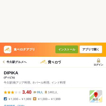
インストール
アプリで開く
牛久駅グルメへ
ログイン
DIPIKA
(ディピカ)
牛久駅/南アジア料理､ ネパール料理､ インド料理
3.40
99
人
1461
人
￥1,000～￥1,999
￥1,000～￥1,999