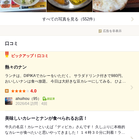
すべての写真を見る（552件）
広告を非表示
口コミ
ピックアップ！口コミ
熱々のナン
ランチは、DIPIKAでカレーをいただく。 サラダドリンク付きで980円。
おいしいナンは食べ放題。 今日は大好きな豆カレーにしてみる。 ひよこ
豆がたっぷりでおいしい。 ご飯も食べたかったので、ハーフでオーダ
4.0
ー。 これもうれしい。 熱々のナンはふんわりおいしい。 これが食べ放...
Lunch:
ahuihou
（95）
2026/04 訪問
4回
美味しいカレーとナンが食べられるお店！
牛久の名店！カレーといえば『ディピカ』さんです！ 久しぶりに本格的
なカレーが食べたいと思いやってきました！ １４時３０分に到着！ラス
トオーダーが１４時３０分だったので、...