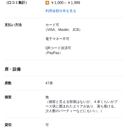
（口コミ集計）
￥1,000～￥1,999
利用金額分布を見る
支払い方法
カード可
（VISA、Master、JCB）
電子マネー不可
QRコード決済可
（PayPay）
席・設備
席数
47席
個室
無
（個室と言える部屋はないが、４卓くらいがブ
ース状に囲まれたエリアがあり、落ち着ける。
少人数のパーティーなどにもいい。）
貸切
可