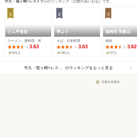
牛久・龍ヶ崎
×
レストラン
のランキング（点数の高いお店）です。
1
2
3
とん平食堂
季より
福寿苑 実穀店
ラーメン、豚料理、丼
そば、日本料理
焼肉
3.63
3.63
3.62
541人
181人
37人
牛久・龍ヶ崎×レストラン
のランキングをもっと見る
広告を非表示