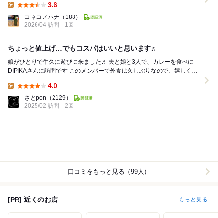
3.6
Lunch:
コネコノハナ
（188）
2026/04 訪問
1回
ちょっと値上げ…でもコスパはいいと思います♬
娘がひとりで牛久に遊びに来ました♬ 夫と娘と3人で、カレーを食べに
DIPIKAさんに訪問です このメンバーで外食は久しぶりなので、嬉しくて
仕方ない私…( *´艸`) 13...
4.0
Lunch:
さとpon
（2129）
2025/02 訪問
2回
口コミをもっと見る（99人）
[PR] 近くのお店
もっと見る