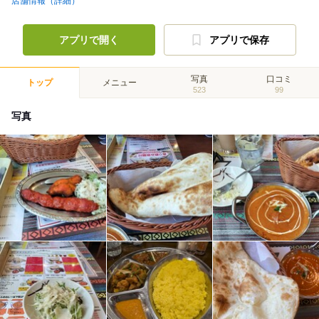
店舗情報（詳細）
アプリで開く
アプリで保存
写真
口コミ
トップ
メニュー
523
99
写真