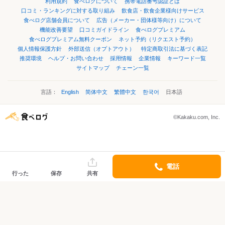
利用規約
食べログについて
携帯電話番号認証とは
口コミ・ランキングに対する取り組み
飲食店・飲食企業様向けサービス
食べログ店舗会員について
広告（メーカー・団体様等向け）について
機能改善要望
口コミガイドライン
食べログプレミアム
食べログプレミアム無料クーポン
ネット予約（リクエスト予約）
個人情報保護方針
外部送信（オプトアウト）
特定商取引法に基づく表記
推奨環境
ヘルプ・お問い合わせ
採用情報
企業情報
キーワード一覧
サイトマップ
チェーン一覧
言語：
English
简体中文
繁體中文
한국어
日本語
©Kakaku.com, Inc.
電話
行った
保存
共有