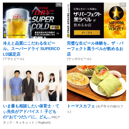
PR
PR
冷えと品質にこだわる生ビー
完璧な生ビール体験を。ザ・パ
ル。スーパードライ SUPERCO
ーフェクト黒ラベルが飲めるお
LD認定店
店
(アサヒビール)
(サッポロビール)
いま最も相談したい保育士・て
トーマスカフェ
(水戸市その他/カフ
ぃ先生がアドバイス！ 子ども
ェ)
の“おてつだい”に、どん...
PR(ア
タック・キュキュット｜Hugkum)