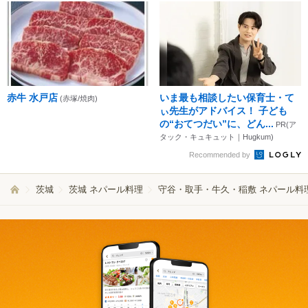
赤牛 水戸店
いま最も相談したい保育士・て
(赤塚/焼肉)
ぃ先生がアドバイス！ 子ども
の“おてつだい”に、どん...
PR(ア
タック・キュキュット｜Hugkum)
Recommended by
茨城
茨城 ネパール料理
守谷・取手・牛久・稲敷 ネパール料