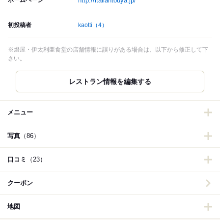
ホームページ
http://italiantouya.jp/
初投稿者
kaotti
（4）
※燈屋・伊太利亜食堂の店舗情報に誤りがある場合は、以下から修正して下
さい。
レストラン情報を編集する
メニュー
写真
（86）
口コミ
（23）
クーポン
地図