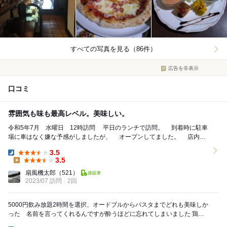
すべての写真を見る（86件）
広告を非表示
口コミ
雰囲気も味も最高レベル。美味しい。
令和5年7月 水曜日 12時訪問 平日のランチで訪問。 到着時に駐車
場に車はなく嫌な予感がしましたが、 オープンしてました。 店内に
入ると一番乗り。 5...
3.5
Dinner:
3.5
Lunch:
扇風機太郎
（521）
2023/07 訪問
2回
5000円飲み放題2時間を選択、オードブルからパスタまでどれも美味しか
った 名前を言ってくれるんですが酔うほどに忘れてしまいました 鶏の
クリームソース煮とアクアパッツァ（正式なメ...