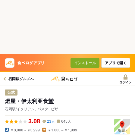
インストール
アプリで開く
石岡駅グルメへ
ログイン
公式
燈屋・伊太利亜食堂
石岡駅/イタリアン､ パスタ､ ピザ
3.08
23
人
645
人
￥3,000～￥3,999
￥1,000～￥1,999