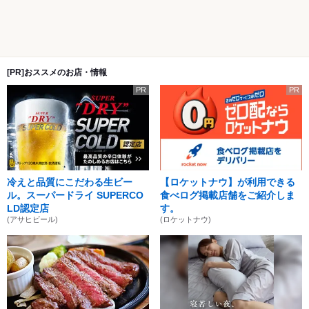
[PR]おススメのお店・情報
PR
PR
冷えと品質にこだわる生ビー
【ロケットナウ】が利用できる
ル。スーパードライ SUPERCO
食べログ掲載店舗をご紹介しま
LD認定店
す。
(アサヒビール)
(ロケットナウ)