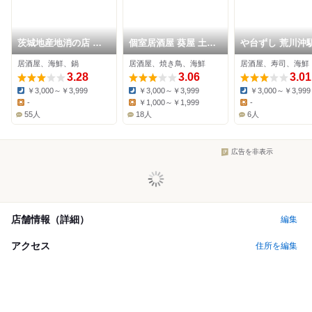
茨城地産地消の店 全
個室居酒屋 葵屋 土浦
や台ずし 荒川沖
席個室 もんどころ 土
店
町
居酒屋、海鮮、鍋
居酒屋、焼き鳥、海鮮
居酒屋、寿司、海鮮
浦駅前店
3.28
3.06
3.01
￥3,000～￥3,999
￥3,000～￥3,999
￥3,000～￥3,999
Dinner:
Dinner:
Dinner:
-
￥1,000～￥1,999
-
Lunch:
Lunch:
Lunch:
55人
18人
6人
広告を非表示
店舗情報（詳細）
編集
アクセス
住所を編集