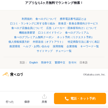
アプリなら1ヶ月無料でランキング検索！
利用規約
食べログについて
携帯電話番号認証とは
口コミ・ランキングに対する取り組み
飲食店・飲食企業様向けサービス
食べログ店舗会員について
広告（メーカー・団体様等向け）について
機能改善要望
口コミガイドライン
食べログプレミアム
食べログプレミアム無料クーポン
ネット予約（リクエスト予約）
個人情報保護方針
外部送信（オプトアウト）
特定商取引法に基づく表記
推奨環境
ヘルプ・お問い合わせ
採用情報
企業情報
キーワード一覧
サイトマップ
チェーン一覧
言語：
English
简体中文
繁體中文
한국어
日本語
©Kakaku.com, Inc.
電話・ネット予約
行った
保存
共有