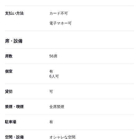
支払い方法
カード不可
電子マネー可
席・設備
席数
56席
個室
有
6人可
貸切
可
禁煙・喫煙
全席禁煙
駐車場
有
空間・設備
オシャレな空間