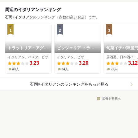
周辺のイタリアンランキング
石岡
×
イタリアン
のランキング（点数の高いお店）です。
1
2
3
トラットリア・アグレ
ピッツェリア トラッ
旬菜イチバ陣屋
ステ
トリア レプロット
イタリアン、パスタ、ピザ
イタリアン、ピザ
3.23
3.20
3.12
40人
34人
27人
石岡×イタリアン
のランキングをもっと見る
広告を非表示