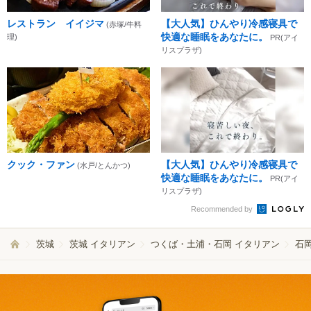
レストラン イイジマ
【大人気】ひんやり冷感寝具で
(赤塚/牛料
快適な睡眠をあなたに。
理)
PR(アイ
リスプラザ)
クック・ファン
【大人気】ひんやり冷感寝具で
(水戸/とんかつ)
快適な睡眠をあなたに。
PR(アイ
リスプラザ)
Recommended by
茨城
茨城 イタリアン
つくば・土浦・石岡 イタリアン
石