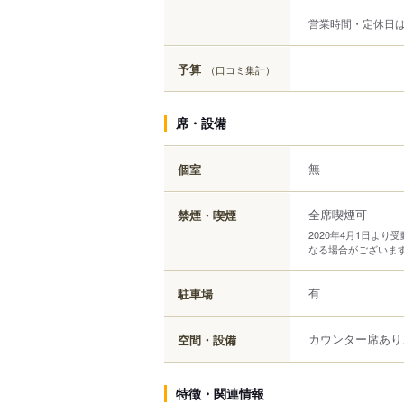
営業時間・定休日
予算
（口コミ集計）
席・設備
無
個室
全席喫煙可
禁煙・喫煙
2020年4月1日よ
なる場合がございま
有
駐車場
カウンター席あり
空間・設備
特徴・関連情報