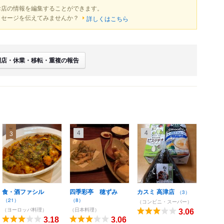
お店の情報を編集することができます。
ッセージを伝えてみませんか？
詳しくはこちら
閉店・休業・移転・重複の報告
4
4
3
食・酒ファシル
四季彩亭 穂ずみ
カスミ 高津店
（3）
（21）
（8）
（コンビニ・スーパー）
（ヨーロッパ料理）
（日本料理）
3.06
3.18
3.06