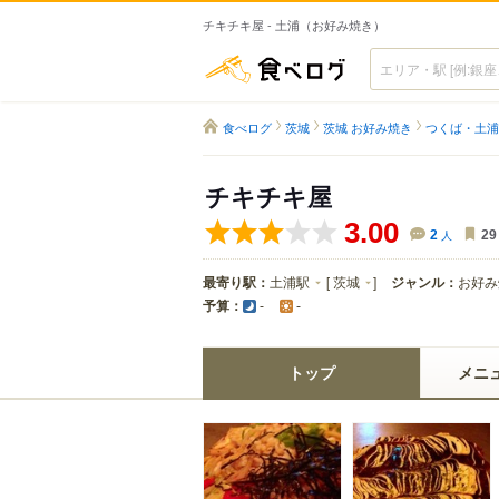
チキチキ屋 - 土浦（お好み焼き）
食べログ
食べログ
茨城
茨城 お好み焼き
つくば・土浦
チキチキ屋
3.00
2
人
29
最寄り駅：
土浦駅
[
茨城
]
ジャンル：
お好み
予算：
-
-
トップ
メニ