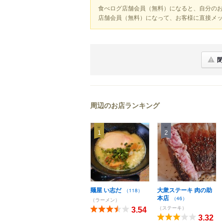
食べログ店舗会員（無料）になると、自分の
店舗会員（無料）になって、お客様に直接メ
周辺のお店ランキング
1
2
麺屋 い志だ
大衆ステーキ 肉の助
（118）
本店
（46）
（ラーメン）
（ステーキ）
3.54
3.32