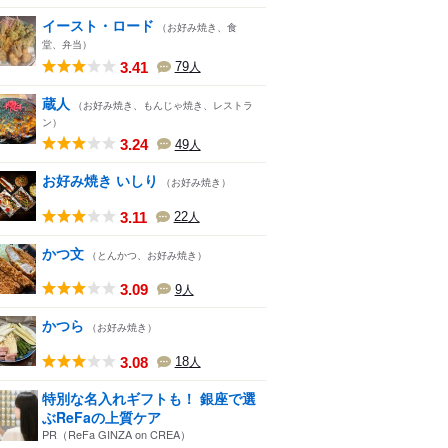
イースト・ロード
（お好み焼き、食
堂、弁当）
3.41
79
人
蔵人
（お好み焼き、もんじゃ焼き、レストラ
ン）
3.24
49
人
お好み焼き いしり
（お好み焼き）
3.11
22
人
かつ文
（とんかつ、お好み焼き）
3.09
9
人
かつら
（お好み焼き）
3.08
18
人
特別な名入れギフトも！ 銀座で選
ぶReFaの上質ケア
PR（ReFa GINZA on CREA）