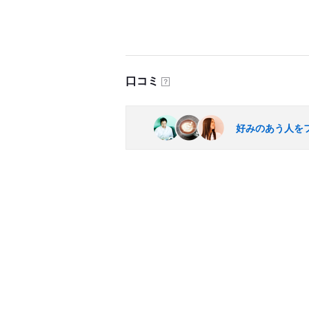
口コミ
？
好みのあう人を