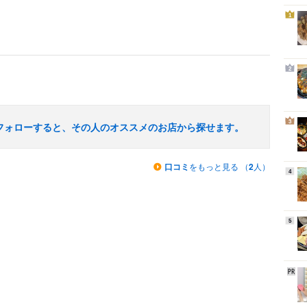
1
2
3
フォローすると、その人のオススメのお店から探せます。
口コミ
をもっと見る （
2
人）
4
5