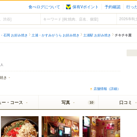
食べログについて
保有Vポイント
予約確認
行っ
・石岡 お好み焼き
土浦・かすみがうら お好み焼き
土浦駅 お好み焼き
チキチキ屋
人
焼き
店舗情報（詳細）
ュー・コース
写真
口コミ
10