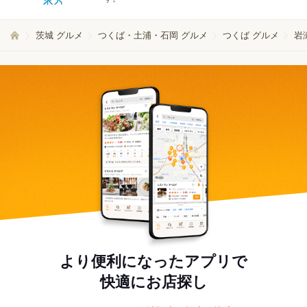
茨城 グルメ
つくば・土浦・石岡 グルメ
つくば グルメ
岩
より便利になったアプリで
快適にお店探し