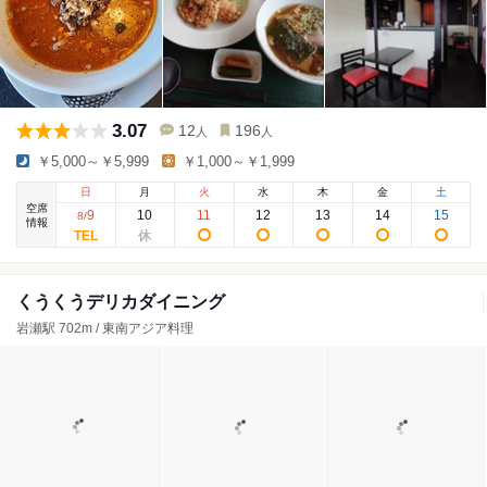
3.07
12
196
人
人
￥5,000～￥5,999
￥1,000～￥1,999
日
月
火
水
木
金
土
空席
9
10
11
12
13
14
15
8
/
情報
くうくうデリカダイニング
岩瀬駅 702m / 東南アジア料理