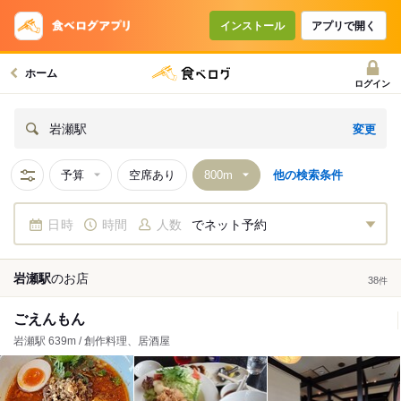
インストール
アプリで開く
ホーム
ログイン
変更
岩瀬駅
予算
空席あり
他の検索条件
日時
時間
人数
でネット予約
岩瀬駅
の
お店
38
件
ごえんもん
岩瀬駅 639m / 創作料理、居酒屋