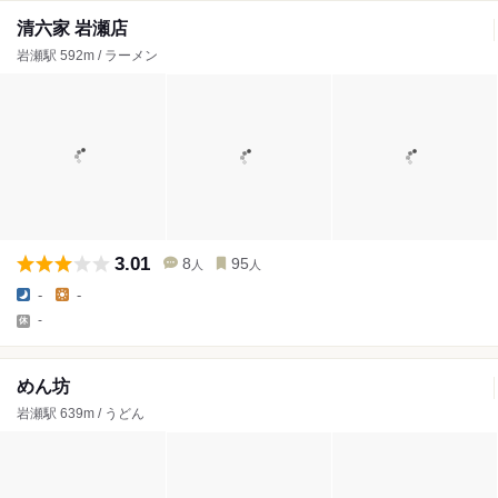
清六家 岩瀬店
岩瀬駅 592m / ラーメン
3.01
8
95
人
人
-
-
-
めん坊
岩瀬駅 639m / うどん