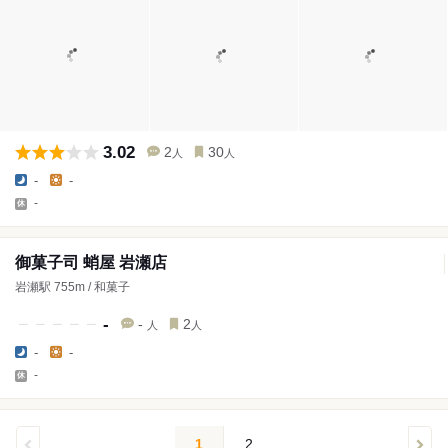
3.02
2
30
人
人
-
-
-
御菓子司 蛸屋 岩瀬店
岩瀬駅 755m / 和菓子
-
-
2
人
人
-
-
-
1
2