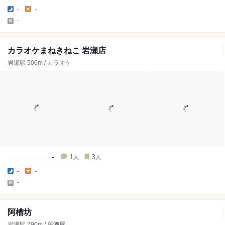
-
-
-
カラオケまねきねこ 岩瀬店
岩瀬駅 506m / カラオケ
-
1
3
人
人
-
-
-
阿槽坊
岩瀬駅 790m / 居酒屋