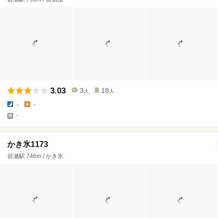
3.03
3
18
人
人
-
-
-
かき氷1173
岩瀬駅 746m / かき氷