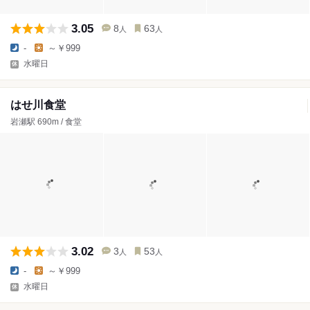
3.05
8
63
人
人
-
～￥999
水曜日
はせ川食堂
岩瀬駅 690m / 食堂
3.02
3
53
人
人
-
～￥999
水曜日