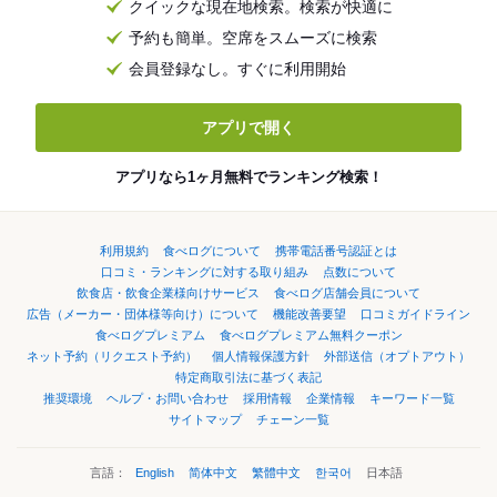
クイックな現在地検索。検索が快適に
予約も簡単。空席をスムーズに検索
会員登録なし。すぐに利用開始
アプリで開く
アプリなら1ヶ月無料でランキング検索！
利用規約
食べログについて
携帯電話番号認証とは
口コミ・ランキングに対する取り組み
点数について
飲食店・飲食企業様向けサービス
食べログ店舗会員について
広告（メーカー・団体様等向け）について
機能改善要望
口コミガイドライン
食べログプレミアム
食べログプレミアム無料クーポン
ネット予約（リクエスト予約）
個人情報保護方針
外部送信（オプトアウト）
特定商取引法に基づく表記
推奨環境
ヘルプ・お問い合わせ
採用情報
企業情報
キーワード一覧
サイトマップ
チェーン一覧
言語：
English
简体中文
繁體中文
한국어
日本語