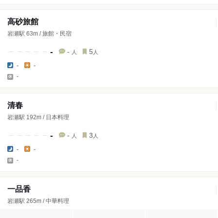
高砂旅館
岩瀬駅 63m / 旅館・民宿
-
-
5
人
人
-
-
-
清春
岩瀬駅 192m / 日本料理
-
-
3
人
人
-
-
-
一品香
岩瀬駅 265m / 中華料理