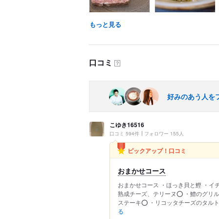
もっと見る
口コミ
？
好みのあう人を
こゆき16516
口コミ 594件
フォロワー 155人
ピックアップ！口コミ
おまかせコース
おまかせコース ・ほっき貝と鰹 ・イ
熟成チーズ、テリーヌ⭕️ ・鱧のグリル
ステーキ⭕️ ・リコッタチーズのタルト
る