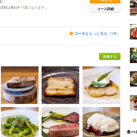
品
皿数は概ね9~11皿になります。
コース詳細
コース
をもっと見る（1件）
投稿する
食べ