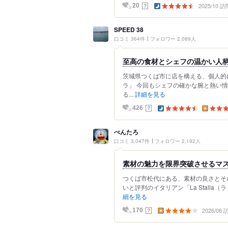
2025/10 訪
？
20
SPEED 38
口コミ 364件
フォロワー 2,089人
至高の食材とシェフの温かい人
​茨城県つくば市に店を構える、個人
ラ」 今回もシェフの確かな腕と熱い
る...
詳細を見る
？
426
ぺんたろ
口コミ 3,047件
フォロワー 2,192人
素材の魅力を限界突破させるマス
つくば市松代にある、素材の良さとそ
いと評判のイタリアン「La Stalla
細を見る
2026/06
？
170