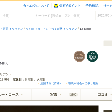
食べログについて
保有Vポイント
予約確認
行っ
・石岡 イタリアン
つくば イタリアン
つくば駅 イタリアン
La Stalla
448
人
リアン
定休日：
月曜日、火曜日
19,999
店舗情報（詳細）
環境や社会への取り組み
ュー・コース
写真
口コミ
2980