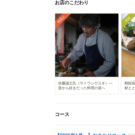
お店のこだわり
料理人
料理
佐藤誠之氏（サトウシゲユキ）―
精鋭
昔から好きだった料理の道へ
材と
コース