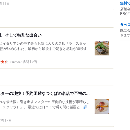
無料
問
1回
店舗
PRが
食べ
既に
柄、そして特別な出会い
きま
的にイタリアンの中で最もお気に入りの名店「ラ・スタッ
情熱が込められた、最初から最後まで驚きと感動が連続す
2026/07 訪問
2回
ターの凄技！予約困難なつくばの名店で至福の...
れを最大限に引き出すマスターの圧倒的な技術が素晴らし
（ラ・スタッラ）」。 最近では口コミで瞬く間に話題と...
詳
 訪問
2回