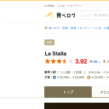
La Stalla - つくば（イタリアン）
食べログ
食べログ
茨城
茨城 イタリアン
つくば・土浦
公式
La Stalla
3.92
86
人
7
最寄り駅：
つくば駅
[
茨城
]
ジャンル：
イタ
予算：
￥15,000～￥19,999
￥15,000～￥
トップ
メニ