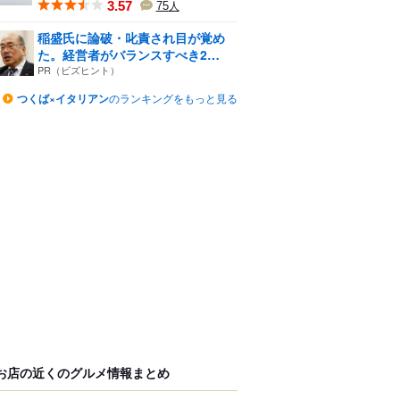
3.57
75
人
稲盛氏に論破・叱責され目が覚め
た。経営者がバランスすべき2
つ...
PR（ビズヒント）
つくば×イタリアン
のランキングをもっと見る
お店の近くのグルメ情報まとめ