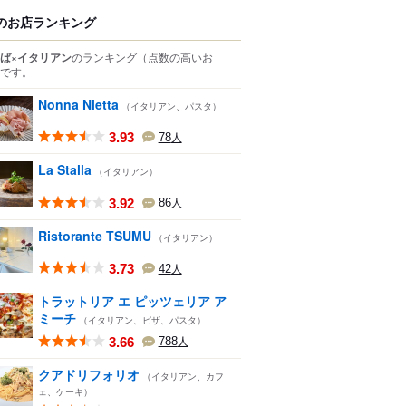
のお店ランキング
ば×イタリアン
のランキング
（点数の高いお
です。
Nonna Nietta
（イタリアン、パスタ）
3.93
78
人
La Stalla
（イタリアン）
3.92
86
人
Ristorante TSUMU
（イタリアン）
3.73
42
人
トラットリア エ ピッツェリア ア
ミーチ
（イタリアン、ピザ、パスタ）
3.66
788
人
クアドリフォリオ
（イタリアン、カフ
ェ、ケーキ）