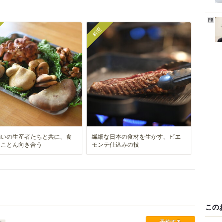
料理
揃いの生産者たちと共に、食
繊細な日本の食材を生かす、ピエ
とことん向き合う
モンテ仕込みの技
この
予約する