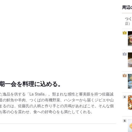
周辺
つく
店）
1
2
3
期一会を料理に込める。
品を供する「La Stalla」。類まれな感性と審美眼を持つ佐藤誠
4
道の鮮魚や羊肉、つくばの有機野菜、ハンターから届くジビエや山
まるのは、佐藤氏の人柄と作り手との共鳴があればこそ。そんな個
お客の心を震わせ、食への好奇心をも満たしてくれる。
5