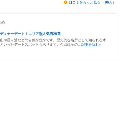
口コミ
をもっと見る （
86
人）
とめ
ディナーデート！エリア別人気店29選
山や霞ヶ浦などの自然が豊かです。歴史的な名所として知られる水
といったデートスポットもあります。今回はその...
記事を読む»