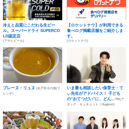
冷えと品質にこだわる生ビー
【ロケットナウ】が利用できる
ル。スーパードライ SUPERCO
食べログ掲載店舗をご紹介しま
LD認定店
す。
(アサヒビール)
(ロケットナウ)
プレーヌ・リュヌ
いま最も相談したい保育士・て
(水戸市その他/フ
ぃ先生がアドバイス！ 子ども
レンチ)
の“おてつだい”に、どん...
PR(ア
タック・キュキュット｜Hugkum)