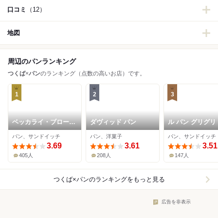
口コミ
（12）
地図
周辺のパンランキング
つくば
×
パン
のランキング（点数の高いお店）です。
1
2
3
ベッカライ・ブロート
ダヴィッド パン
ル パン グリグリ
ツァイト
パン、サンドイッチ
パン、洋菓子
パン、サンドイッチ
3.69
3.61
3.51
405人
208人
147人
つくば×パン
のランキングをもっと見る
広告を非表示