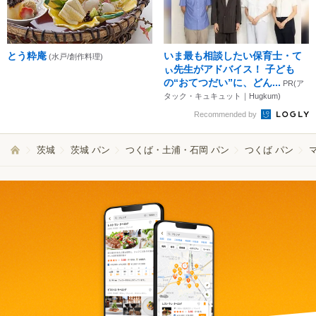
とう粋庵
いま最も相談したい保育士・て
(水戸/創作料理)
ぃ先生がアドバイス！ 子ども
の“おてつだい”に、どん...
PR(ア
タック・キュキュット｜Hugkum)
Recommended by
茨城
茨城 パン
つくば・土浦・石岡 パン
つくば パン