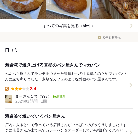
すべての写真を見る（55件）
広告を非表示
口コミ
溶岩窯で焼き上げる真壁のパン屋さんでマカパン
べんべら庵さんでランチを済ませた後連れへの土産購入のためマカパンさ
んに立ち寄りました。素敵なカフェのような外観のパン屋さんです。 ち
わ～(*'ω'*) いらっしゃいませ～ ...
3.4
Lunch:
まーさん１号
（997）
2024/03 訪問
1回
溶岩釜で焼いているパン屋さん
店内に入ると中で作っている店員さんがいっぱいでびっくりしました！す
ぐに店員さんが出て来てカレーパンをオーダーしてから揚げてくれるとの
ことで１個お願いしました！ 他はチョコクリーム...