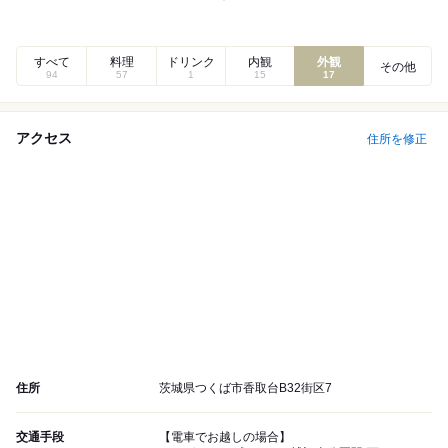
すべて
料理
ドリンク
内観
外観
その他
94
57
1
15
17
アクセス
住所を修正
住所
茨城県つくば市香取台B32街区7
交通手段
【電車でお越しの場合】