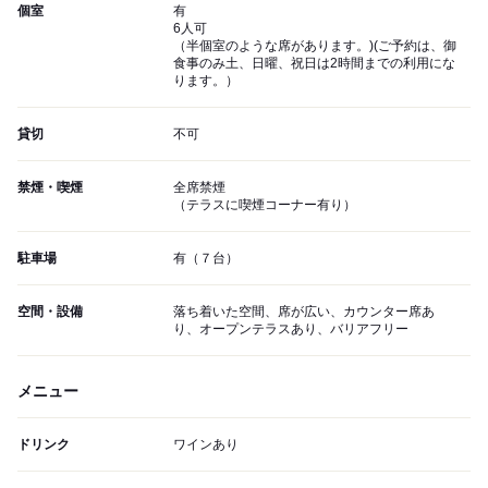
個室
有
6人可
（半個室のような席があります。)(ご予約は、御
食事のみ土、日曜、祝日は2時間までの利用にな
ります。）
貸切
不可
禁煙・喫煙
全席禁煙
（テラスに喫煙コーナー有り）
駐車場
有（７台）
空間・設備
落ち着いた空間、席が広い、カウンター席あ
り、オープンテラスあり、バリアフリー
メニュー
ドリンク
ワインあり