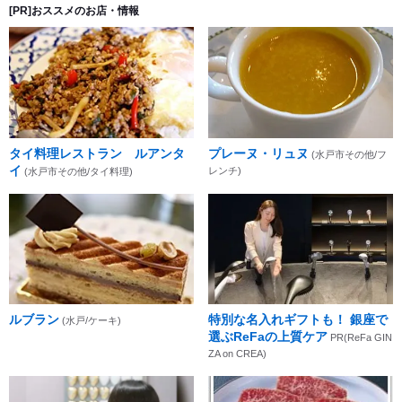
[PR]おススメのお店・情報
タイ料理レストラン ルアンタ
プレーヌ・リュヌ
(水戸市その他/フ
イ
レンチ)
(水戸市その他/タイ料理)
ルブラン
特別な名入れギフトも！ 銀座で
(水戸/ケーキ)
選ぶReFaの上質ケア
PR(ReFa GIN
ZA on CREA)