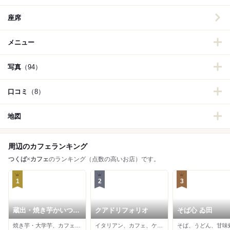
座席
メニュー
写真
（94）
口コミ
（8）
地図
周辺のカフェランキング
つくば
×
カフェ
のランキング（点数の高いお店）です。
1
2
3
蔵出・焼き芋かいつか
クアドリフォリオ
そば心 ゐ田
つくば店
焼き芋・大学芋、カフェ、スイーツ
イタリアン、カフェ、ケーキ
そば、うどん、甘味