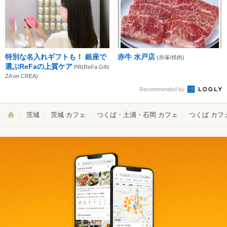
特別な名入れギフトも！ 銀座で
赤牛 水戸店
(赤塚/焼肉)
選ぶReFaの上質ケア
PR(ReFa GIN
ZA on CREA)
Recommended by
茨城
茨城 カフェ
つくば・土浦・石岡 カフェ
つくば カフ