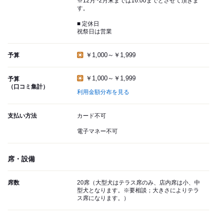
※12月~2月末までは16:00までとさせて頂きま
す。
■ 定休日
祝祭日は営業
￥1,000～￥1,999
予算
￥1,000～￥1,999
予算
（口コミ集計）
利用金額分布を見る
支払い方法
カード不可
電子マネー不可
席・設備
席数
20席（大型犬はテラス席のみ、店内席は小、中
型犬となります。※要相談；大きさによりテラ
ス席になります。）