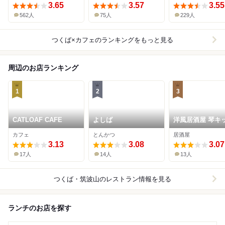
3.65
3.57
3.55
562人
75人
229人
つくば×カフェ
のランキングをもっと見る
周辺のお店ランキング
1
2
3
CATLOAF CAFE
よしば
洋風居酒屋 琴キ
ン
カフェ
とんかつ
居酒屋
3.13
3.08
3.07
17人
14人
13人
つくば・筑波山
のレストラン情報を見る
ランチのお店を探す