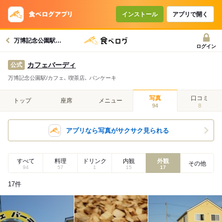
インストール
アプリで開く
万博記念公園駅グルメへ
ログイン
カフェバーディ
公式
万博記念公園駅/カフェ､ 喫茶店､ パンケーキ
写真
口コミ
トップ
座席
メニュー
94
8
アプリなら写真がサクサク見られる
すべて
料理
ドリンク
内観
外観
その他
94
57
1
15
17
17
件