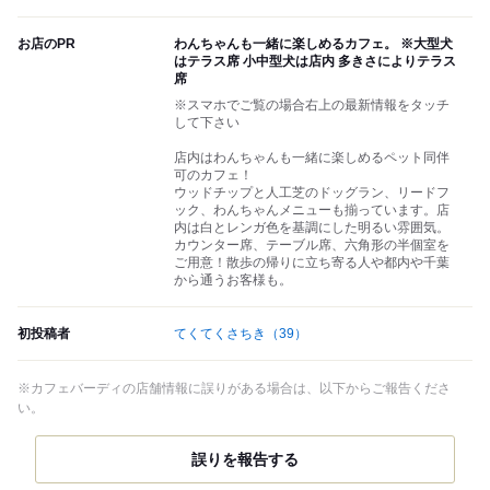
お店のPR
わんちゃんも一緒に楽しめるカフェ。 ※大型犬
はテラス席 小中型犬は店内 多きさによりテラス
席
※スマホでご覧の場合右上の最新情報をタッチ
して下さい
店内はわんちゃんも一緒に楽しめるペット同伴
可のカフェ！
ウッドチップと人工芝のドッグラン、リードフ
ック、わんちゃんメニューも揃っています。店
内は白とレンガ色を基調にした明るい雰囲気。
カウンター席、テーブル席、六角形の半個室を
ご用意！散歩の帰りに立ち寄る人や都内や千葉
から通うお客様も。
初投稿者
てくてくさちき
（39）
※カフェバーディの店舗情報に誤りがある場合は、以下からご報告くださ
い。
誤りを報告する