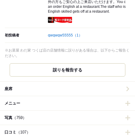
外の方もご安心の上ご来店いただけます。You c
an order English at a restaurant.The staff who is
English skilled gets off at a restaurant.
瓶コーク提供店
初投稿者
qwqwqw55555
（1）
※お菜屋 わだ家 つくば店の店舗情報に誤りがある場合は、以下からご報告く
ださい。
誤りを報告する
座席
メニュー
写真
（759）
口コミ
（107）