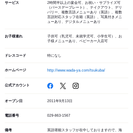
サービス
2時間半以上の宴会可、お祝い・サプライズ可
（バースデープレート）、テイクアウト、デリ
バリー、複数言語メニューあり（英語）、複数
言語対応スタッフ在籍（英語）、写真付きメニ
ューあり、デジタルメニューあり
お子様連れ
子供可（乳児可、未就学児可、小学生可）、お
子様メニューあり、ベビーカー入店可
ドレスコード
特になし
ホームページ
http://www.wada-ya.com/tsukuba/
公式アカウント
オープン日
2011年9月13日
電話番号
029-863-1567
備考
英語堪能スタッフが在中しておりますので、海