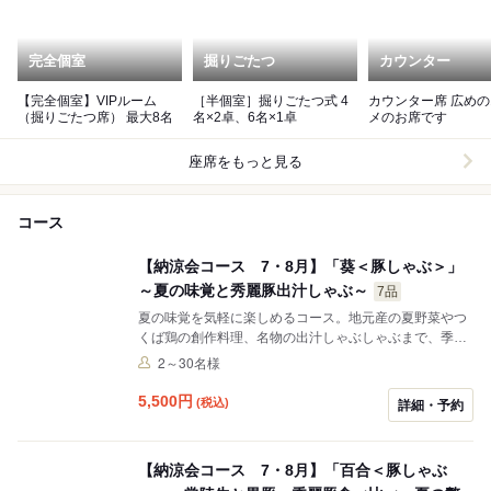
完全個室
掘りごたつ
カウンター
【完全個室】VIPルーム
［半個室］掘りごたつ式 4
カウンター席 広めのオスス
（掘りごたつ席） 最大8名
名×2卓、6名×1卓
メのお席です
座席をもっと見る
コース
【納涼会コース 7・8月】「葵＜豚しゃぶ＞」
～夏の味覚と秀麗豚出汁しゃぶ～
7品
夏の味覚を気軽に楽しめるコース。地元産の夏野菜やつ
くば鶏の創作料理、名物の出汁しゃぶしゃぶまで、季節
感あふれる全7品をご用意しました。
2～30名様
5,500
円
(税込)
詳細・予約
【納涼会コース 7・8月】「百合＜豚しゃぶ