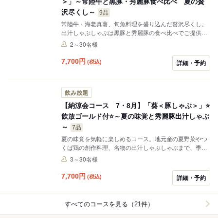
＞」～常陸牛と黒豚・秀麗豚食べ比べ 夏の贅
沢尽くし～
9品
常陸牛・海老真薯、旬魚料理を盛り込んだ贅沢尽くし。
出汁しゃぶしゃぶは黒豚と秀麗豚の食べ比べでご提供。
接待や記念日にも最適なコースです。
2～30名様
7,700
円
(税込)
詳細・予約
飲み放題
【納涼会コース 7・8月】「葵＜豚しゃぶ＞」⭐
飲放ゴールド付⭐～夏の味覚と秀麗豚出汁しゃぶ
～
7品
夏の味覚を気軽に楽しめるコース。地元産の夏野菜やつ
くば鶏の創作料理、名物の出汁しゃぶしゃぶまで、季節
感あふれる全7品をご用意しました。
3～30名様
7,700
円
(税込)
詳細・予約
すべてのコースを見る（21件）