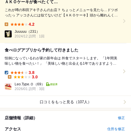
ＡＫＯケーキが食べたくて…
これが噂の和田アキ子さんのお店？ ちょっとメニューを見たら…ドツボ
ったっ アッコさんには似てないけど【ＡＫＯケーキ】頭から離れんくな
った ※要予約 今日はちとした記念日…って事で初訪です ホテルの１
4.2
階…案内看板で難なく発見 入り口のドア…アッコさんの足跡らしき前に
Lunch:
両足を揃えてアッコさんの手...
Juuuuu
（231）
2024/12 訪問
1回
食べログアプリから予約して行きました
恒例になっているわが家の新年会は 外食でスタートします。 「1年間美
味しい物を食べたい！」 「美味しい物と出会える1年でありますよう
に。」 そんな私の願いが込められてい...
3.8
Dinner:
3.0
Lunch:
Leo.Type.Ｏ
（69）
2026/01 訪問
3回
口コミをもっと見る（107人）
店舗情報（詳細）
修正
アクセス
住所を修正