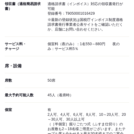
領収書（適格簡易請求
適格請求書（インボイス）対応の領収書発行が
書）
可能
登録番号：T9050001016429
※最新の登録状況は国税庁インボイス制度適格
請求書発行事業者公表サイトをご確認いただく
か、店舗にお問い合わせください。
サービス料・
個室料（夜のみ）：1名550～880円 夜の
チャージ
み：サービス料5％
席・設備
席数
50席
最大予約可能人数
45人（着席時）
個室
有
2人可、4人可、6人可、8人可、10～20人可、20
～30人可、30人以上可
（［半個室］掘りごたつ式（ふすま仕切り）の
お座敷も2～18名様ご用意がございます。またテ
ーブル席と合わせると最大30名様までのご宴会