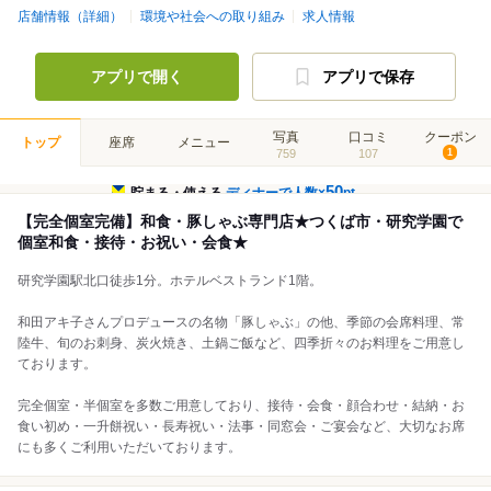
店舗情報（詳細）
環境や社会への取り組み
求人情報
アプリで開く
アプリで保存
写真
口コミ
クーポン
トップ
座席
メニュー
759
107
1
50
貯まる・使える
ディナーで人数×
pt
【完全個室完備】和食・豚しゃぶ専門店★つくば市・研究学園で
個室和食・接待・お祝い・会食★
研究学園駅北口徒歩1分。ホテルベストランド1階。
和田アキ子さんプロデュースの名物「豚しゃぶ」の他、季節の会席料理、常
陸牛、旬のお刺身、炭火焼き、土鍋ご飯など、四季折々のお料理をご用意し
ております。
完全個室・半個室を多数ご用意しており、接待・会食・顔合わせ・結納・お
食い初め・一升餅祝い・長寿祝い・法事・同窓会・ご宴会など、大切なお席
にも多くご利用いただいております。