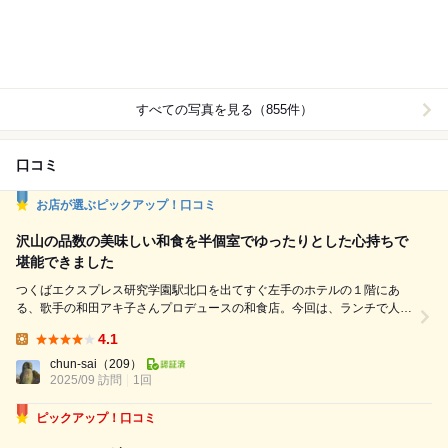
すべての写真を見る（855件）
口コミ
お店が選ぶピックアップ！口コミ
沢山の品数の美味しい和食を半個室でゆったりとした心持ちで
堪能できました
つくばエクスプレス研究学園駅北口を出てすぐ左手のホテルの１階にあ
る、歌手の和田アキ子さんプロデュースの和食店。今回は、ランチで人気
No.1という「和膳（なごみぜん）」をいただきました。お菜七種盛合
4.1
せ、４つから選べるメイン、選べるサイド、サラダ、土鍋で炊いたご飯
Lunch:
（おかわり自由）、味噌汁（おかわり自由）、漬け物、甘味という豪華な
chun-sai
（209）
ラインナップ。 ◆選べるメインは「豚バラ肉のチリソース煮」をチョイ
2025/09 訪問
1回
ス。箸...
ピックアップ！口コミ