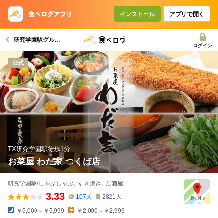
コースで使えるクーポン
戻る
インストール
アプリで開く
研究学園駅グルメへ
クーポンを利用せず予約する
ログイン
公式
TX研究学園駅徒歩1分
お菜屋 わだ家 つくば店
研究学園駅/しゃぶしゃぶ､ すき焼き､ 居酒屋
3.33
107
人
2821
人
￥5,000～￥5,999
￥2,000～￥2,999