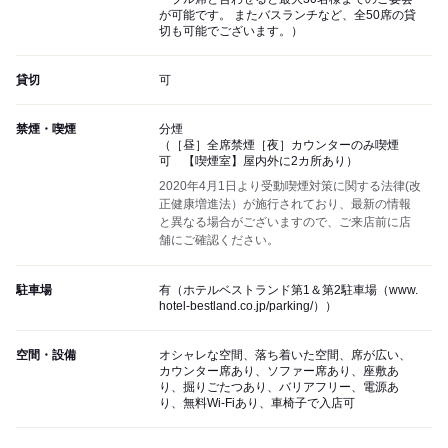
が可能です。 またバスランチなど、全50席の貸
切も可能でございます。）
貸切
可
禁煙・喫煙
分煙
（［昼］全席禁煙［夜］カウンターのみ喫煙
可 【喫煙室】屋内外に2カ所あり）
2020年4月1日より受動喫煙対策に関する法律(改
正健康増進法）が施行されており、最新の情報
と異なる場合がございますので、ご来店前に店
舗にご確認ください。
駐車場
有（ホテルベストランド第1＆第2駐車場（www.
hotel-bestland.co.jp/parking/））
空間・設備
オシャレな空間、落ち着いた空間、席が広い、
カウンター席あり、ソファー席あり、座敷あ
り、掘りごたつあり、バリアフリー、電源あ
り、無料Wi-Fiあり、車椅子で入店可