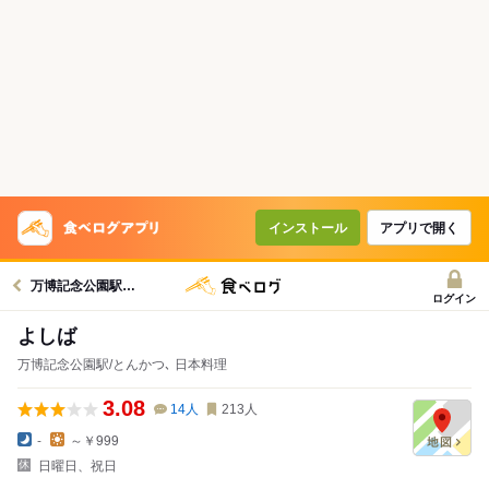
インストール
アプリで開く
万博記念公園駅グルメへ
ログイン
よしば
万博記念公園駅/とんかつ､ 日本料理
3.08
14
人
213
人
-
～￥999
日曜日、祝日