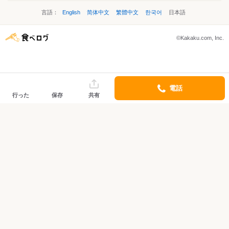
言語：
English
简体中文
繁體中文
한국어
日本語
©Kakaku.com, Inc.
電話
行った
保存
共有