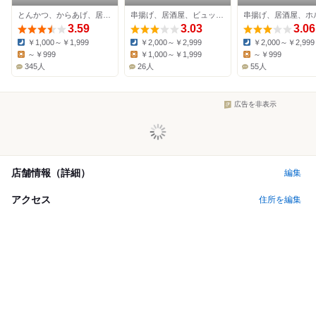
ルつくば店
つくば店
とんかつ、からあげ、居酒屋
串揚げ、居酒屋、ビュッフェ
串揚げ、居酒屋、ホ
3.59
3.03
3.06
￥1,000～￥1,999
￥2,000～￥2,999
￥2,000～￥2,999
Dinner:
Dinner:
Dinner:
～￥999
￥1,000～￥1,999
～￥999
Lunch:
Lunch:
Lunch:
345人
26人
55人
広告を非表示
店舗情報（詳細）
編集
アクセス
住所を編集