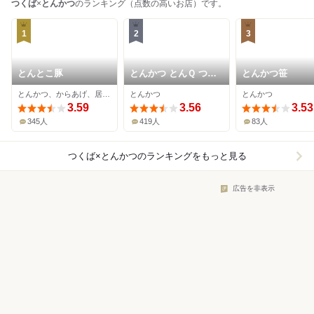
つくば
×
とんかつ
のランキング（点数の高いお店）です。
1
2
3
とんとこ豚
とんかつ とんＱ つく
とんかつ笹
ば本店
とんかつ、からあげ、居酒屋
とんかつ
とんかつ
3.59
3.56
3.53
345人
419人
83人
つくば×とんかつ
のランキングをもっと見る
広告を非表示