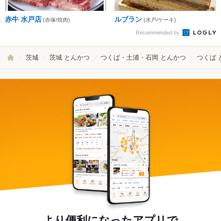
赤牛 水戸店
ルブラン
(赤塚/焼肉)
(水戸/ケーキ)
Recommended by
茨城
茨城 とんかつ
つくば・土浦・石岡 とんかつ
つくば 
より便利になったアプリで