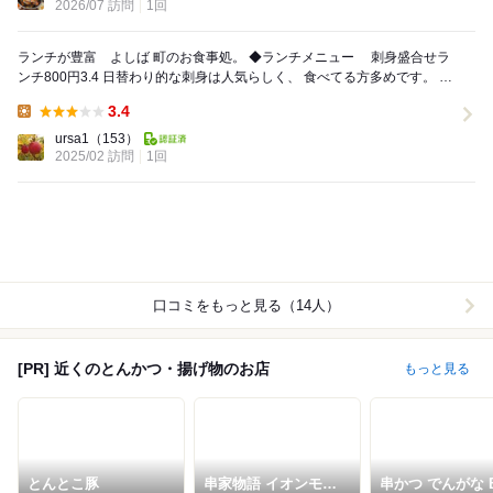
2026/07 訪問
1回
ランチが豊富 よしば 町のお食事処。 ◆ランチメニュー 刺身盛合せラ
ンチ800円3.4 日替わり的な刺身は人気らしく、 食べてる方多めです。 生
姜焼きなども気になりま...
3.4
Lunch:
ursa1
（153）
2025/02 訪問
1回
口コミをもっと見る（14人）
[PR] 近くのとんかつ・揚げ物のお店
もっと見る
とんとこ豚
串家物語 イオンモー
串かつ でんがな B