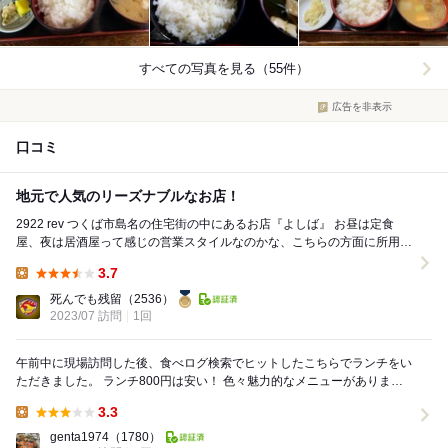
すべての写真を見る（55件）
広告を非表示
口コミ
地元で人気のリーズナブルなお店！
2922 rev つくば市島名の住宅街の中にあるお店『よしば』 お昼は定食
屋、夜は居酒屋って感じの営業スタイルなのかな、こちらの方面に所用が
あったので、食べログ検索してたど...
3.7
Lunch:
死んでも残留
（2536）
2023/07 訪問
1回
午前中に現場訪問した後、食べログ検索でヒットしたこちらでランチをい
ただきました。 ランチ800円は安い！ 色々魅力的なメニューがありまし
たが、定番の生姜焼きを注文しました。 ...
3.3
Lunch:
genta1974
（1780）