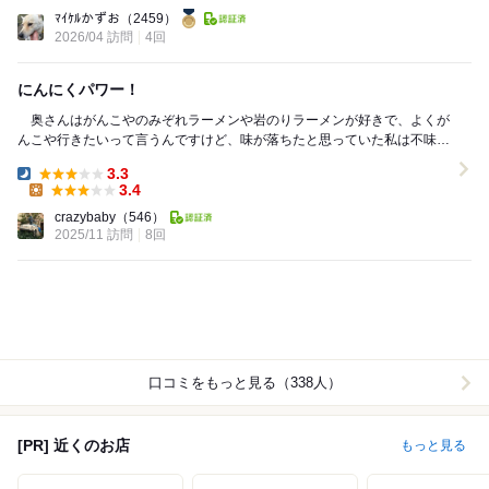
Dinner:
ﾏｲｹﾙかずお
（2459）
2026/04 訪問
4回
にんにくパワー！
奥さんはがんこやのみぞれラーメンや岩のりラーメンが好きで、よくが
んこや行きたいって言うんですけど、味が落ちたと思っていた私は不味く
なったからとか言って違うお店ばかり連れて行ってい...
3.3
Dinner:
3.4
Lunch:
crazybaby
（546）
2025/11 訪問
8回
口コミをもっと見る（338人）
[PR] 近くのお店
もっと見る