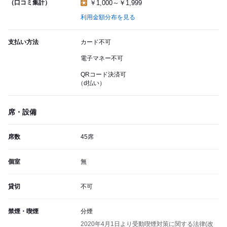
（口コミ集計）
￥1,000～￥1,999
利用金額分布を見る
支払い方法
カード不可
電子マネー不可
QRコード決済可
（d払い）
席・設備
席数
45席
個室
無
貸切
不可
禁煙・喫煙
分煙
2020年4月1日より受動喫煙対策に関する法律(改