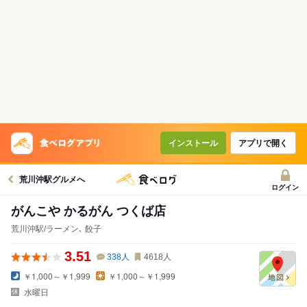
インストール
アプリで開く
荒川沖駅グルメへ
ログイン
がんこや かるがん つくば店
荒川沖駅/ラーメン､ 餃子
3.51
338
人
4618
人
￥1,000～￥1,999
￥1,000～￥1,999
水曜日