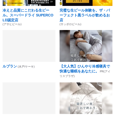
冷えと品質にこだわる生ビー
完璧な生ビール体験を。ザ・パ
ル。スーパードライ SUPERCO
ーフェクト黒ラベルが飲めるお
LD認定店
店
(アサヒビール)
(サッポロビール)
ルブラン
【大人気】ひんやり冷感寝具で
(水戸/ケーキ)
快適な睡眠をあなたに。
PR(アイ
リスプラザ)