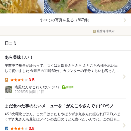
すべての写真を見る（867件）
広告を非表示
口コミ
あら美味しい！
午前中で用事が終わって、つくば近郊をぶらぶら ふとこちら様を思い出
して伺いました 金曜日の11時30分、カウンターの半分くらいお客さんが
いました ※テーブル席は窺えず ...
3.5
Lunch:
痛風なんかこわくない
（27）
2026/05 訪問
1回
まだ食べた事のないメニューを！がんこやさんです(^O^)ノ
4/28火曜晩ごはん、この日はまたもやほうずき丸さんに振られ(T▽T)ノほ
うずき丸さんも最初はメインの吉田のうどん食べたいんでね、この日も定
食メニューはありましたがさよならし、つく...
3.8