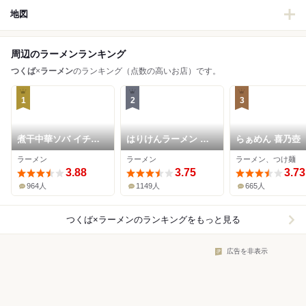
地図
周辺のラーメンランキング
つくば
×
ラーメン
のランキング（点数の高いお店）です。
1
2
3
煮干中華ソバ イチカ
はりけんラーメン 本
らぁめん 喜乃壺
ワ
店
ラーメン
ラーメン
ラーメン、つけ麺
3.88
3.75
3.73
964人
1149人
665人
つくば×ラーメン
のランキングをもっと見る
広告を非表示