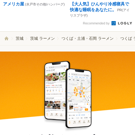
アメリカ屋
【大人気】ひんやり冷感寝具で
(水戸市その他/ハンバーグ)
快適な睡眠をあなたに。
PR(アイ
リスプラザ)
Recommended by
茨城
茨城 ラーメン
つくば・土浦・石岡 ラーメン
つくば 