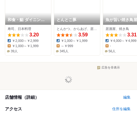
和食・鮨 ダイニング
とんとこ豚
魚が旨い焼き鳥屋
天龍本店 つくば学園
寿司、日本料理
とんかつ、からあげ、居酒屋
居酒屋、焼き鳥
店
3.20
3.59
3.31
￥2,000～￥2,999
￥1,000～￥1,999
￥4,000～￥4,999
Dinner:
Dinner:
Dinner:
￥1,000～￥1,999
～￥999
-
Lunch:
Lunch:
Lunch:
39人
345人
56人
広告を非表示
店舗情報（詳細）
編集
アクセス
住所を編集