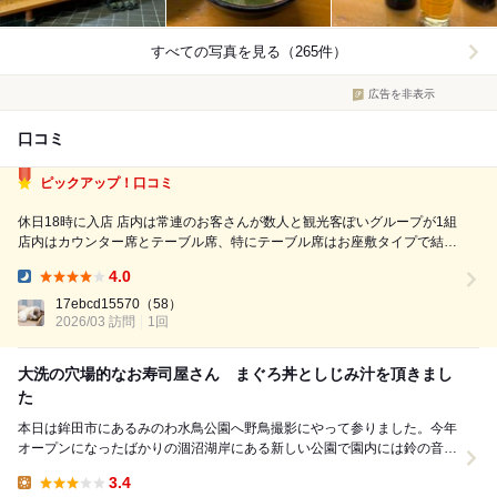
すべての写真を見る（265件）
広告を非表示
口コミ
ピックアップ！口コミ
休日18時に入店 店内は常連のお客さんが数人と観光客ぽいグループが1組
店内はカウンター席とテーブル席、特にテーブル席はお座敷タイプで結構
広い 店内の壁にはたくさんの有名人のサインが飾られている 誰もが知っ
4.0
ている俳優さんのサインもたくさんあり見ていると店員さんがサインを書
Dinner:
いた芸能人を教えてく...
17ebcd15570
（58）
2026/03 訪問
1回
大洗の穴場的なお寿司屋さん まぐろ丼としじみ汁を頂きまし
た
本日は鉾田市にあるみのわ水鳥公園へ野鳥撮影にやって参りました。今年
オープンになったばかりの涸沼湖岸にある新しい公園で園内には鈴の音テ
ラスという水鳥の観察用の施設があります。１０月中...
3.4
Lunch: