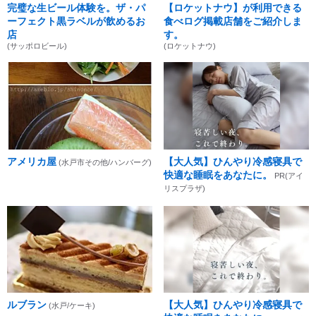
完璧な生ビール体験を。ザ・パ
【ロケットナウ】が利用できる
ーフェクト黒ラベルが飲めるお
食べログ掲載店舗をご紹介しま
店
す。
(サッポロビール)
(ロケットナウ)
アメリカ屋
【大人気】ひんやり冷感寝具で
(水戸市その他/ハンバーグ)
快適な睡眠をあなたに。
PR(アイ
リスプラザ)
ルブラン
【大人気】ひんやり冷感寝具で
(水戸/ケーキ)