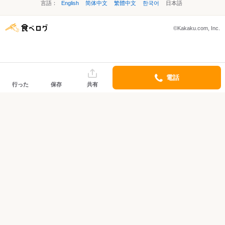
言語：
English
简体中文
繁體中文
한국어
日本語
©Kakaku.com, Inc.
電話
行った
保存
共有