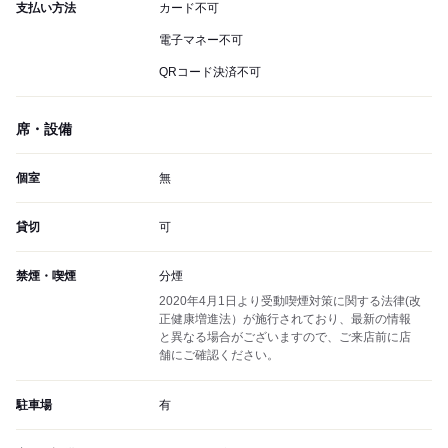
支払い方法
カード不可
電子マネー不可
QRコード決済不可
席・設備
個室
無
貸切
可
禁煙・喫煙
分煙
2020年4月1日より受動喫煙対策に関する法律(改
正健康増進法）が施行されており、最新の情報
と異なる場合がございますので、ご来店前に店
舗にご確認ください。
駐車場
有