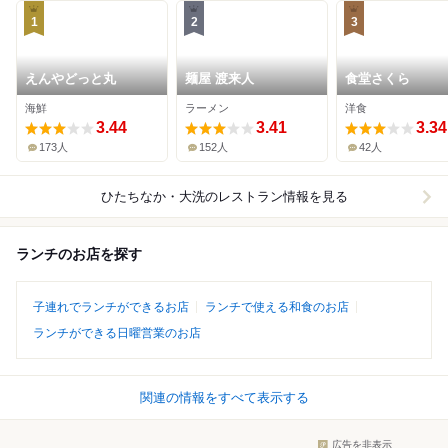
1
2
3
えんやどっと丸
麺屋 渡来人
食堂さくら
海鮮
ラーメン
洋食
3.44
3.41
3.34
173人
152人
42人
ひたちなか・大洗
のレストラン情報を見る
ランチのお店を探す
子連れでランチができるお店
ランチで使える和食のお店
ランチができる日曜営業のお店
関連の情報をすべて表示する
広告を非表示