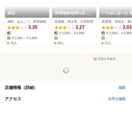
浜辺
茨城地産地消の店 あ
いろはにほへと 
んこう鍋×常陸牛 もん
駅前店
海鮮、あんこう、料理旅館
居酒屋、焼き鳥、日本料理
居酒屋、串焼き、郷
どころ 勝田駅東口店
3.35
3.27
3.03
-
￥3,000～￥3,999
￥2,000～￥2,999
Dinner:
Dinner:
Dinner:
￥2,000～￥2,999
-
-
Lunch:
Lunch:
Lunch:
76人
49人
23人
広告を非表示
店舗情報（詳細）
編集
アクセス
住所を編集