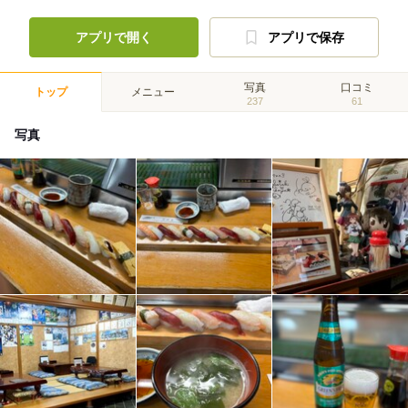
アプリで開く
アプリで保存
写真
口コミ
トップ
メニュー
237
61
写真