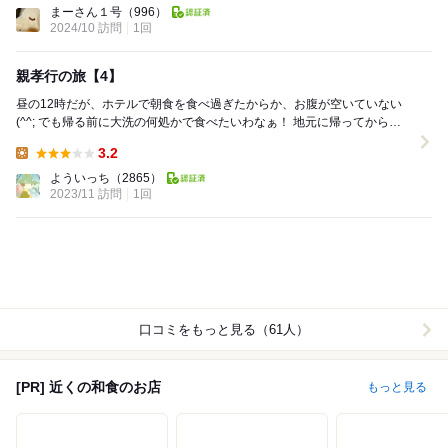
まーさん１号
（996）
2024/10 訪問
1回
親孝行の旅【4】
昼の12時だが、ホテルで朝食を食べ過ぎたからか、お腹が空いていない
(^^; でも帰る前に大洗の何処かで食べたいわなぁ！ 地元に帰ってからで
はなく、やはり旅行先で食べたいんだよね...
3.2
Lunch:
よういっち
（2865）
2023/11 訪問
1回
口コミをもっと見る（61人）
[PR] 近くの和食のお店
もっと見る