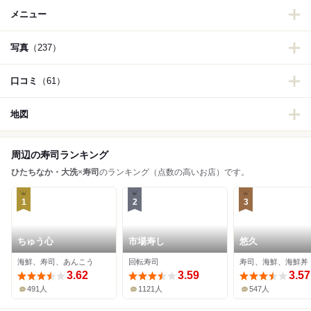
メニュー
写真
（237）
口コミ
（61）
地図
周辺の寿司ランキング
ひたちなか・大洗
×
寿司
のランキング（点数の高いお店）です。
1
2
3
ちゅう心
市場寿し
悠久
海鮮、寿司、あんこう
回転寿司
寿司、海鮮、海鮮丼
3.62
3.59
3.57
491人
1121人
547人