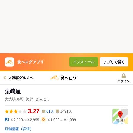
インストール
アプリで開く
大洗駅グルメへ
ログイン
栗崎屋
大洗駅/寿司､ 海鮮､ あんこう
3.27
61
人
2491
人
￥2,000～￥2,999
￥1,000～￥1,999
店舗情報（詳細）