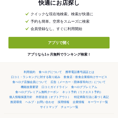
快適にお店探し
クイックな現在地検索。検索が快適に
予約も簡単。空席をスムーズに検索
会員登録なし。すぐに利用開始
アプリで開く
アプリなら1ヶ月無料でランキング検索！
利用規約
食べログについて
携帯電話番号認証とは
口コミ・ランキングに対する取り組み
飲食店・飲食企業様向けサービス
食べログ店舗会員について
広告（メーカー・団体様等向け）について
機能改善要望
口コミガイドライン
食べログプレミアム
食べログプレミアム無料クーポン
ネット予約（リクエスト予約）
個人情報保護方針
外部送信（オプトアウト）
特定商取引法に基づく表記
推奨環境
ヘルプ・お問い合わせ
採用情報
企業情報
キーワード一覧
サイトマップ
チェーン一覧