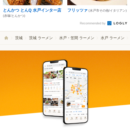
とんかつ とんQ 水戸インター店
フリッツァ
(水戸市その他/イタリアン)
(赤塚/とんかつ)
Recommended by
茨城
茨城 ラーメン
水戸・笠間 ラーメン
水戸 ラーメン