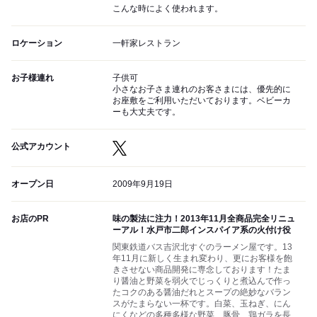
こんな時によく使われます。
ロケーション
一軒家レストラン
お子様連れ
子供可
小さなお子さま連れのお客さまには、優先的に
お座敷をご利用いただいております。ベビーカ
ーも大丈夫です。
公式アカウント
オープン日
2009年9月19日
お店のPR
味の製法に注力！2013年11月全商品完全リニュ
ーアル！水戸市二郎インスパイア系の火付け役
関東鉄道バス吉沢北すぐのラーメン屋です。13
年11月に新しく生まれ変わり、更にお客様を飽
きさせない商品開発に専念しております！たま
り醤油と野菜を弱火でじっくりと煮込んで作っ
たコクのある醤油だれとスープの絶妙なバラン
スがたまらない一杯です。白菜、玉ねぎ、にん
にくなどの多種多様な野菜、豚骨、鶏ガラを長