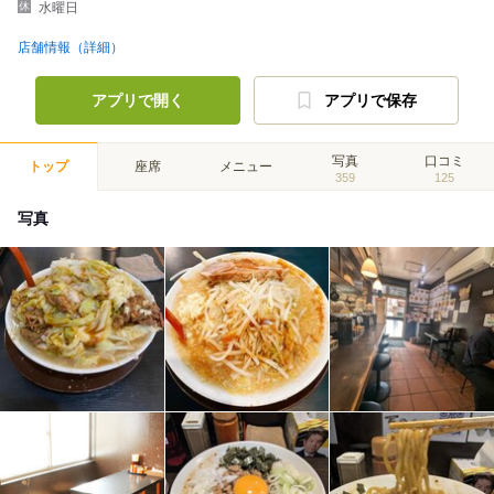
水曜日
店舗情報（詳細）
アプリで開く
アプリで保存
写真
口コミ
トップ
座席
メニュー
359
125
写真