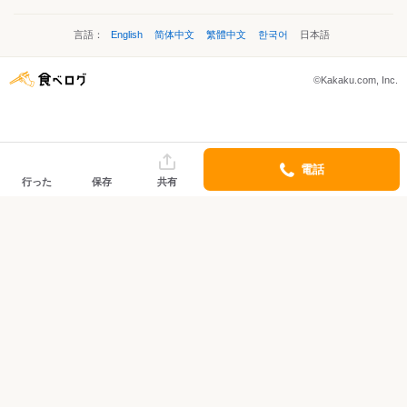
言語：
English
简体中文
繁體中文
한국어
日本語
©Kakaku.com, Inc.
電話
行った
保存
共有