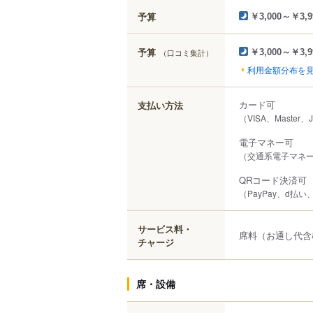
予算
￥3,000～￥3,9
予算
（口コミ集計）
￥3,000～￥3,9
利用金額分布を
カード可
支払い方法
（VISA、Master、
電子マネー可
（交通系電子マネー（S
QRコード決済可
（PayPay、d払い
サービス料・
席料（お通し代含
チャージ
席・設備