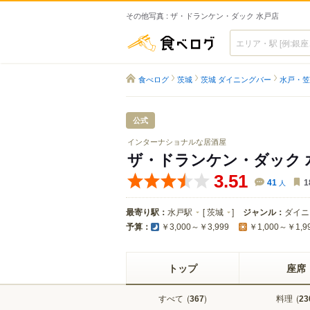
その他写真 : ザ・ドランケン・ダック 水戸店
食べログ
食べログ
茨城
茨城 ダイニングバー
水戸・笠
公式
インターナショナルな居酒屋
ザ・ドランケン・ダック 
3.51
41
人
1
最寄り駅：
水戸駅
[
茨城
]
ジャンル：
ダイニ
予算：
￥3,000～￥3,999
￥1,000～￥1,9
トップ
座席
すべて
(
)
料理
(
367
23