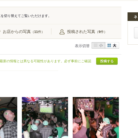
真を切り替えてご覧いただけます。
ネ
お店からの写真
投稿された写真
（
件）
（
件）
11
9
表示切替
最新の情報とは異なる可能性があります。必ず事前にご確認
投稿する