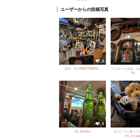
ユーザーからの投稿写真
2
店内
（by
996GT3MK2
）
ワイルドな店内
（b
号
）
0
（by
Ancho
）
おりこうに座って
（by
さとpo