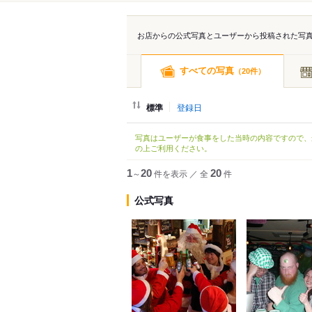
お店からの公式写真とユーザーから投稿された写
すべての写真
（
件）
20
標準
登録日
写真はユーザーが食事をした当時の内容ですので、
の上ご利用ください。
1
～
20
件を表示
／
全
20
件
公式写真