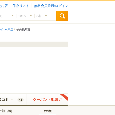
たお店
保存リスト
無料会員登録/ログイン
ク 水戸店
その他写真
口コミ
クーポン・地図
41
外観
(
)
その他
26