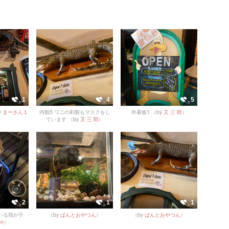
1
4
5
y
まーさん１
内観5 ワニの剥製もマスクをし
外看板1
（by
又 三 郎
）
ています
（by
又 三 郎
）
2
1
1
いる我が子
（by
ぱんとおやつん
）
（by
ぱんとおやつん
）
n
）