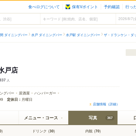
食べログについて
保有Vポイント
予約確認
行っ
間 ダイニングバー
水戸 ダイニングバー
水戸駅 ダイニングバー
ザ・ドランケン・ダッ
水戸店
837
人
ングバー
居酒屋
ハンバーガー
定休日：
月曜日
99
店舗情報（詳細）
メニュー・コース
写真
367
)
ドリンク
(
)
内観
(
)
0
30
70