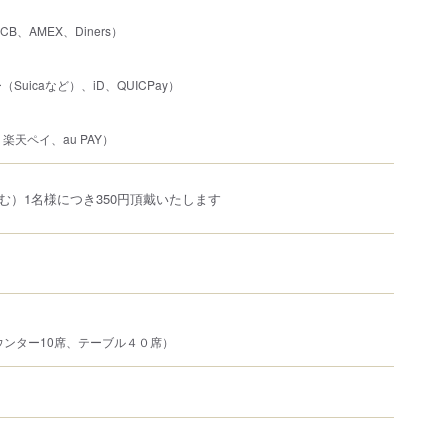
JCB、AMEX、Diners）
uicaなど）、iD、QUICPay）
、楽天ペイ、au PAY）
む）1名様につき350円頂戴いたします
ウンター10席、テーブル４０席）