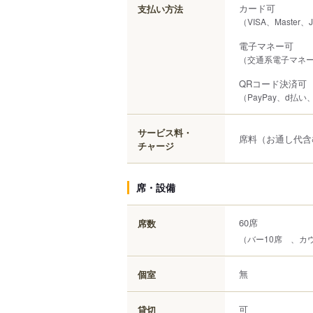
カード可
支払い方法
（VISA、Master、
電子マネー可
（交通系電子マネー（S
QRコード決済可
（PayPay、d払い
サービス料・
席料（お通し代含
チャージ
席・設備
60席
席数
（バー10席 、カ
無
個室
可
貸切