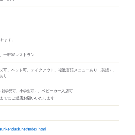
われます。
、一軒家レストラン
ズ可、ペット可、テイクアウト、複数言語メニューあり（英語）、
あり
、ベビーカー入店可
未就学児可、小学生可）
時までにご退店お願いいたします
drunkenduck.net/index.html