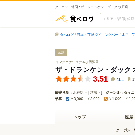
クーポン・地図 : ザ・ドランケン・ダック 水戸店
食べログ
食べログ
茨城
茨城 ダイニングバー
水戸・笠
公式
インターナショナルな居酒屋
ザ・ドランケン・ダック 
3.51
41
人
1
最寄り駅：
水戸駅
[
茨城
]
ジャンル：
ダイニ
予算：
￥3,000～￥3,999
￥1,000～￥1,9
トップ
座席
クーポン・