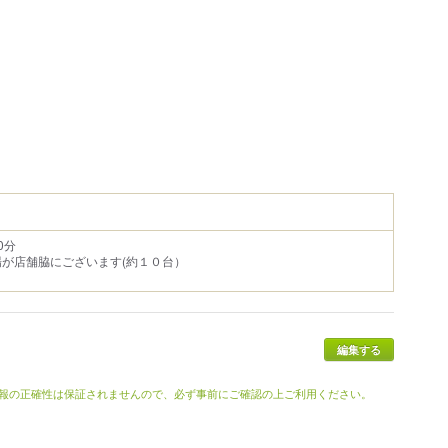
0分
が店舗脇にございます(約１０台）
編集する
報の正確性は保証されませんので、必ず事前にご確認の上ご利用ください。