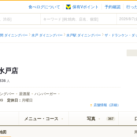
食べログについて
保有Vポイント
予約確認
行っ
間 ダイニングバー
水戸 ダイニングバー
水戸駅 ダイニングバー
ザ・ドランケン・ダッ
水戸店
836
人
ングバー
居酒屋
ハンバーガー
定休日：
月曜日
99
店舗情報（詳細）
メニュー・コース
写真
367
地図