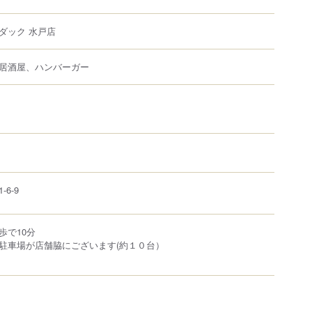
ダック 水戸店
居酒屋、ハンバーガー
1-6-9
歩で10分
駐車場が店舗脇にございます(約１０台）