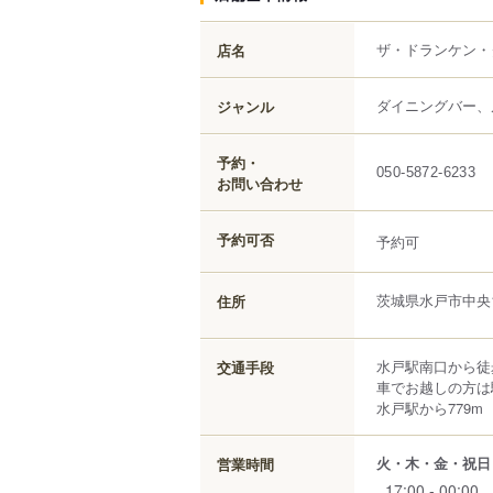
ザ・ドランケン・
店名
ダイニングバー、
ジャンル
予約・
050-5872-6233
お問い合わせ
予約可否
予約可
茨城県
水戸市
中央
住所
水戸駅南口から徒
交通手段
車でお越しの方は
水戸駅から779m
火・木・金・祝日
営業時間
17:00 - 00:00