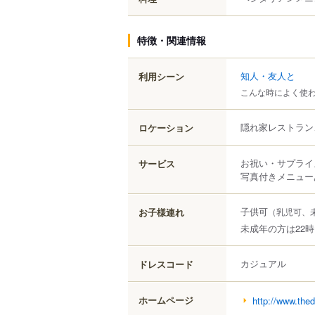
特徴・関連情報
知人・友人と
利用シーン
こんな時によく使
隠れ家レストラン
ロケーション
お祝い・サプライ
サービス
写真付きメニュー
子供可
お子様連れ
（乳児可、
未成年の方は22
カジュアル
ドレスコード
ホームページ
http://www.the