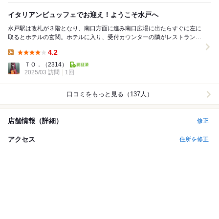
イタリアンビュッフェでお迎え！ようこそ水戸へ
水戸駅は改札が３階となり、南口方面に進み南口広場に出たらすぐに左に
取るとホテルの玄関。ホテルに入り、受付カウンターの隣がレストラン入
り口です。 マイレヴュアー様の記事で2年前...
4.2
Lunch:
ＴＯ．
（2314）
2025/03 訪問
1回
口コミをもっと見る（137人）
店舗情報（詳細）
修正
アクセス
住所を修正