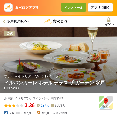
コースで使えるクーポン
戻る
インストール
アプリで開く
水戸駅グルメへ
クーポンを利用せず予約する
ログイン
公式
ホテル内イタリア・ワインレストラン
イルバンカーレ ホテル テラス ザ ガーデン 水戸
(II Bancale)
水戸駅/イタリアン､ ワインバー､ 創作料理
3.36
137
人
3553
人
￥6,000～￥7,999
￥2,000～￥2,999