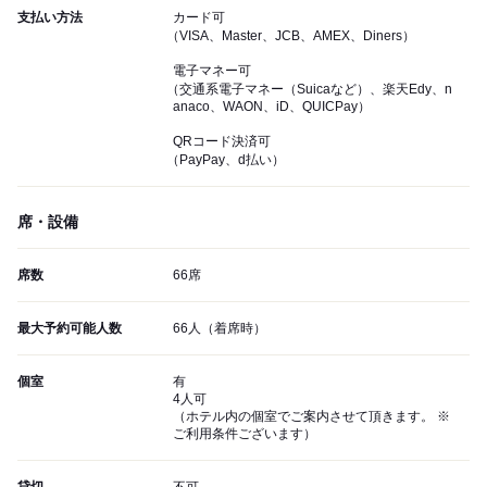
支払い方法
カード可
（VISA、Master、JCB、AMEX、Diners）
電子マネー可
（交通系電子マネー（Suicaなど）、楽天Edy、n
anaco、WAON、iD、QUICPay）
QRコード決済可
（PayPay、d払い）
席・設備
席数
66席
最大予約可能人数
66人（着席時）
個室
有
4人可
（ホテル内の個室でご案内させて頂きます。 ※
ご利用条件ございます）