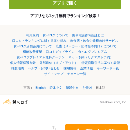
アプリで開く
アプリなら1ヶ月無料でランキング検索！
利用規約
食べログについて
携帯電話番号認証とは
口コミ・ランキングに対する取り組み
飲食店・飲食企業様向けサービス
食べログ店舗会員について
広告（メーカー・団体様等向け）について
機能改善要望
口コミガイドライン
食べログプレミアム
食べログプレミアム無料クーポン
ネット予約（リクエスト予約）
個人情報保護方針
外部送信（オプトアウト）
特定商取引法に基づく表記
推奨環境
ヘルプ・お問い合わせ
採用情報
企業情報
キーワード一覧
サイトマップ
チェーン一覧
言語：
English
简体中文
繁體中文
한국어
日本語
©Kakaku.com, Inc.