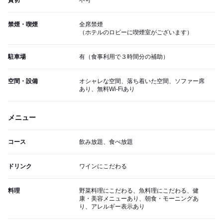
貸切
不可
禁煙・喫煙
全席禁煙
（ホテルのロビーに喫煙室がございます）
駐車場
有（食事利用で３時間分の補助）
空間・設備
オシャレな空間、落ち着いた空間、ソファー席
あり、無料Wi-Fiあり
メニュー
コース
飲み放題、食べ放題
ドリンク
ワインにこだわる
料理
野菜料理にこだわる、魚料理にこだわる、健
康・美容メニューあり、朝食・モーニングあ
り、アレルギー表示あり