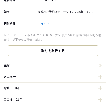
電話番号
029-300-2505
備考
喫茶のご予約はティータイムのみ承ります。
初投稿者
nzkj
（0）
※イルバンカーレ ホテル テラス ザ ガーデン 水戸の店舗情報に誤りがある場
合は、以下からご報告ください。
誤りを報告する
座席
メニュー
写真
（816）
口コミ
（137）