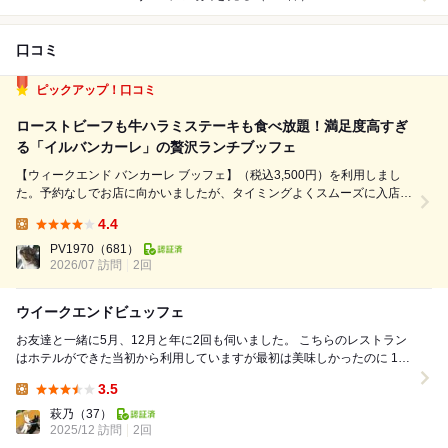
口コミ
ピックアップ！口コミ
ローストビーフも牛ハラミステーキも食べ放題！満足度高すぎ
る「イルバンカーレ」の贅沢ランチブッフェ
【ウィークエンド バンカーレ ブッフェ】（税込3,500円）を利用しまし
た。予約なしでお店に向かいましたが、タイミングよくスムーズに入店で
きました。 ブッフェでは、全30品目もの魅力的な料理を堪能できます。
4.4
まずサラダ類は、野菜が新鮮そのもの。ドレッシングも3種類用意されて
Lunch:
おり、どれも美味し...
PV1970
（681）
2026/07 訪問
2回
ウイークエンドビュッフェ
お友達と一緒に5月、12月と年に2回も伺いました。 こちらのレストラン
はホテルができた当初から利用していますが最初は美味しかったのに 10
年前頃から魅力が無くなり、しば...
3.5
Lunch:
萩乃
（37）
2025/12 訪問
2回