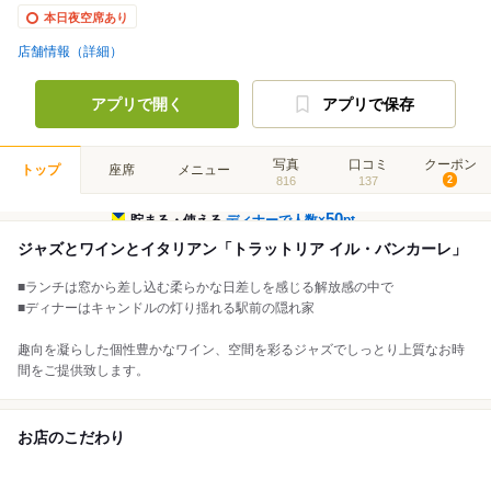
本日夜空席あり
店舗情報（詳細）
アプリで開く
アプリで保存
写真
口コミ
クーポン
トップ
座席
メニュー
816
137
2
50
貯まる・使える
ディナーで人数×
pt
ジャズとワインとイタリアン「トラットリア イル・バンカーレ」
■ランチは窓から差し込む柔らかな日差しを感じる解放感の中で
■ディナーはキャンドルの灯り揺れる駅前の隠れ家
趣向を凝らした個性豊かなワイン、空間を彩るジャズでしっとり上質なお時
間をご提供致します。
お店のこだわり