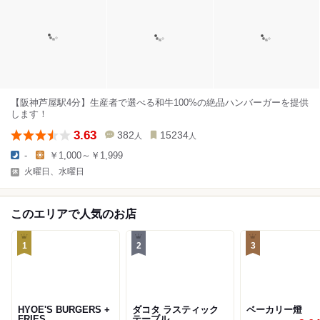
【阪神芦屋駅4分】生産者で選べる和牛100%の絶品ハンバーガーを提供
します！
3.63
382
15234
人
人
-
￥1,000～￥1,999
火曜日、水曜日
このエリアで人気のお店
1
2
3
HYOE'S BURGERS +
ダコタ ラスティック
ベーカリー燈
FRIES
テーブル