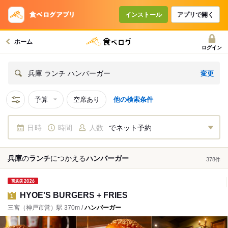
インストール
アプリで開く
ホーム
ログイン
変更
兵庫 ランチ ハンバーガー
予算
空席あり
他の検索条件
日時
時間
人数
でネット予約
兵庫
の
ランチ
につかえる
ハンバーガー
378
件
HYOE'S BURGERS + FRIES
1
三宮（神戸市営）駅 370m /
ハンバーガー