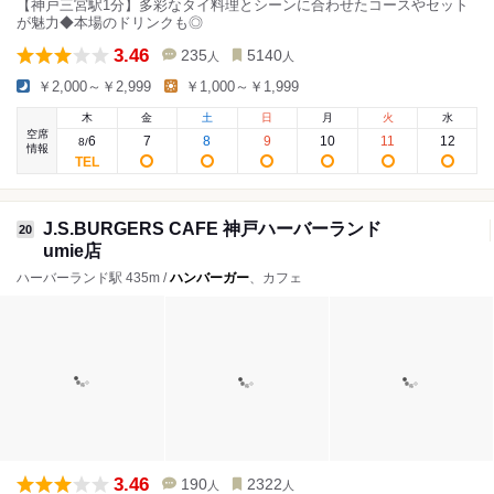
【神戸三宮駅1分】多彩なタイ料理とシーンに合わせたコースやセット
が魅力◆本場のドリンクも◎
3.46
235
5140
人
人
￥2,000～￥2,999
￥1,000～￥1,999
木
金
土
日
月
火
水
空席
6
7
8
9
10
11
12
8
/
情報
J.S.BURGERS CAFE 神戸ハーバーランド
20
umie店
ハーバーランド駅 435m /
ハンバーガー
、カフェ
3.46
190
2322
人
人