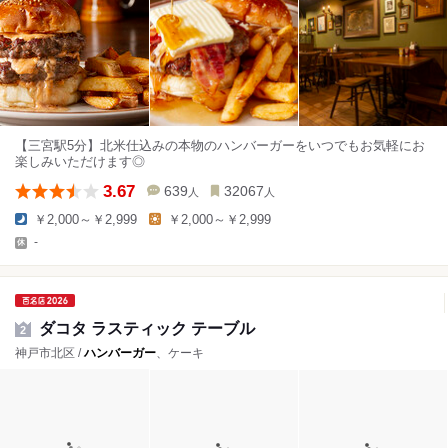
【三宮駅5分】北米仕込みの本物のハンバーガーをいつでもお気軽にお
楽しみいただけます◎
3.67
639
32067
人
人
￥2,000～￥2,999
￥2,000～￥2,999
-
ダコタ ラスティック テーブル
2
神戸市北区 /
ハンバーガー
、ケーキ