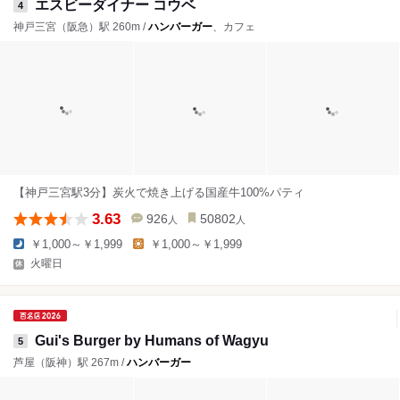
エスビーダイナー コウベ
4
神戸三宮（阪急）駅 260m /
ハンバーガー
、カフェ
【神戸三宮駅3分】炭火で焼き上げる国産牛100%パティ
3.63
926
50802
人
人
￥1,000～￥1,999
￥1,000～￥1,999
火曜日
Gui's Burger by Humans of Wagyu
5
芦屋（阪神）駅 267m /
ハンバーガー