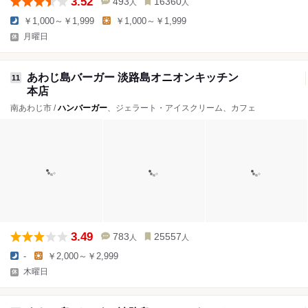
3.52
493
16360
人
人
￥1,000～￥1,999
￥1,000～￥1,999
月曜日
あわじ島バーガー 淡路島オニオンキッチン
11
本店
南あわじ市 /
ハンバーガー
、ジェラート・アイスクリーム、カフェ
3.49
783
25557
人
人
-
￥2,000～￥2,999
木曜日