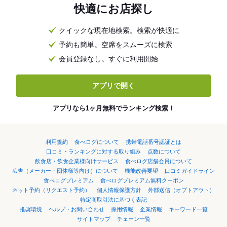
快適にお店探し
クイックな現在地検索。検索が快適に
予約も簡単。空席をスムーズに検索
会員登録なし。すぐに利用開始
アプリで開く
アプリなら1ヶ月無料でランキング検索！
利用規約
食べログについて
携帯電話番号認証とは
口コミ・ランキングに対する取り組み
点数について
飲食店・飲食企業様向けサービス
食べログ店舗会員について
広告（メーカー・団体様等向け）について
機能改善要望
口コミガイドライン
食べログプレミアム
食べログプレミアム無料クーポン
ネット予約（リクエスト予約）
個人情報保護方針
外部送信（オプトアウト）
特定商取引法に基づく表記
推奨環境
ヘルプ・お問い合わせ
採用情報
企業情報
キーワード一覧
サイトマップ
チェーン一覧