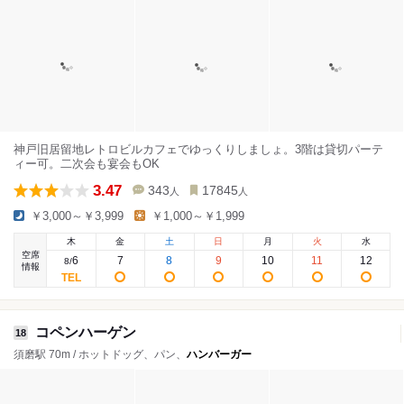
神戸旧居留地レトロビルカフェでゆっくりしましょ。3階は貸切パーテ
ィー可。二次会も宴会もOK
3.47
343
17845
人
人
￥3,000～￥3,999
￥1,000～￥1,999
木
金
土
日
月
火
水
空席
6
7
8
9
10
11
12
8
/
情報
コペンハーゲン
18
須磨駅 70m / ホットドッグ、パン、
ハンバーガー