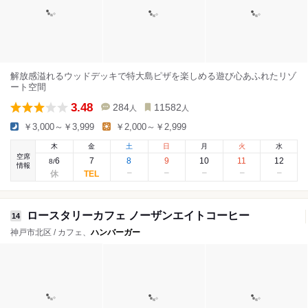
解放感溢れるウッドデッキで特大島ピザを楽しめる遊び心あふれたリゾ
ート空間
3.48
284
11582
人
人
￥3,000～￥3,999
￥2,000～￥2,999
木
金
土
日
月
火
水
空席
6
7
8
9
10
11
12
8
/
情報
ロースタリーカフェ ノーザンエイトコーヒー
14
神戸市北区 / カフェ、
ハンバーガー