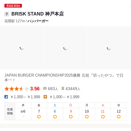
BRISK STAND 神戸本店
7
花隈駅 127m /
ハンバーガー
JAPAN BURGER CHAMPIONSHIP2025優勝 元祖『切ったやつ』で日
本一！
3.56
683
43449
人
人
￥1,000～￥1,999
￥1,000～￥1,999
木
金
土
日
月
火
水
空席
6
7
8
9
10
11
12
8
/
情報