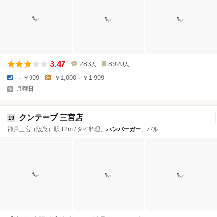
3.47
283
8920
人
人
～￥999
￥1,000～￥1,999
月曜日
クンテープ 三宮店
19
神戸三宮（阪急）駅 12m / タイ料理、
ハンバーガー
、バル