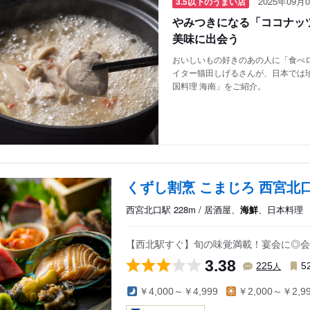
2025年09月0
3.5以下のうまい店
やみつきになる「ココナッツ
美味に出会う
おいしいもの好きのあの人に「食べロ
イター猫田しげるさんが、日本では
国料理 海南」をご紹介。
くずし割烹 こまじろ 西宮北
西宮北口駅 228m / 居酒屋、
海鮮
、日本料理
【西北駅すぐ】旬の味覚満載！宴会に◎会
3.38
人
225
5
￥4,000～￥4,999
￥2,000～￥2,9