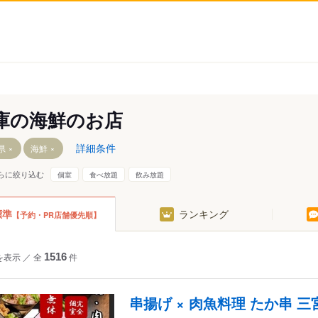
庫の海鮮のお店
詳細条件
県
海鮮
らに絞り込む
個室
食べ放題
飲み放題
標準
ランキング
【予約・PR店舗優先順】
宮・尼崎
播磨・北播磨
を表示
／
全
1516
件
播磨・西播磨
串揚げ × 肉魚料理 たか串 三