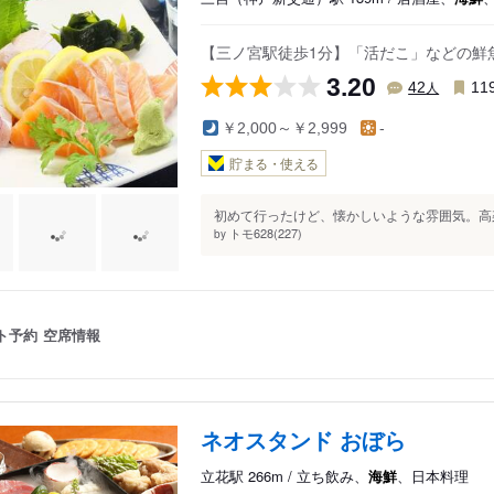
【三ノ宮駅徒歩1分】「活だこ」などの鮮
3.20
人
42
11
￥2,000～￥2,999
-
貯まる・使える
初めて行ったけど、懐かしいような雰囲気。高架
トモ628(227)
by
ト予約
空席情報
ネオスタンド おぼら
立花駅 266m / 立ち飲み、
海鮮
、日本料理