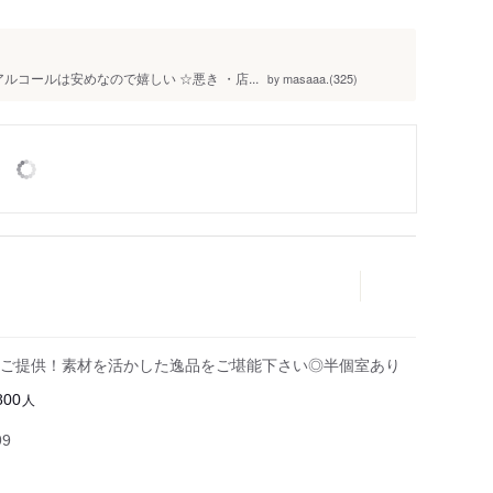
ルコールは安めなので嬉しい ☆悪き ・店...
masaaa.(325)
by
ご提供！素材を活かした逸品をご堪能下さい◎半個室あり
人
800
99