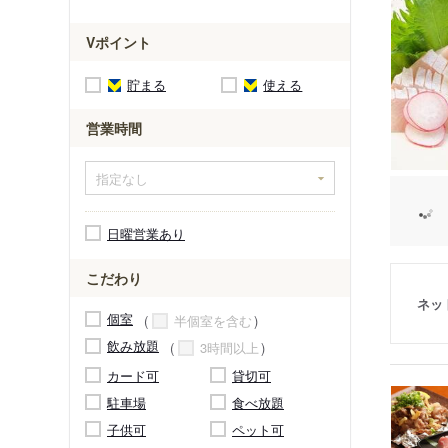
Vポイント
貯まる
使える
営業時間
日曜営業あり
こだわり
ネッ
個室
半個室を含む
飲み放題
3時間以上
カード可
貸切可
駐車場
食べ放題
子供可
ペット可