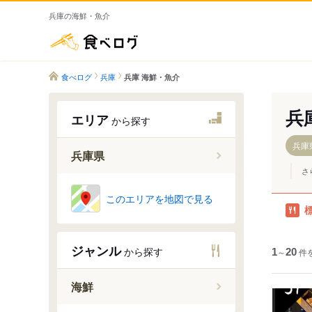
兵庫の海鮮・魚介
食べログ
食べログ
兵庫
兵庫 海鮮・魚介
兵
エリア
から探す
兵庫
兵庫県
さ
このエリアを地図で見る
神戸市
宝塚・西
明石・東
ジャンル
から探す
1
～
20
件
姫路・中
淡路島
海鮮
丹波篠山