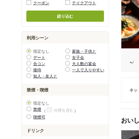
クーポン
テイクアウト
絞り込む
利用シーン
指定なし
家族・子供と
デート
女子会
合コン
大人数の宴会
接待
一人で入りやすい
知人・友人と
禁煙・喫煙
ネッ
指定なし
禁煙
分煙を含む
喫煙可
おい
ドリンク