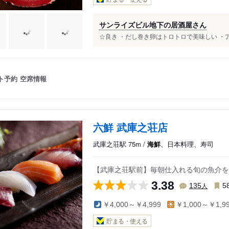
サンライズビル地下の居酒屋さん
☆良き ・だし巻き卵はトロトロで美味しい ・ア
ト予約
空席情報
六鮮 武庫之荘店
武庫之荘駅 75m /
海鮮
、日本料理、寿司
【武庫之荘駅前】毎朝仕入れる旬の魚介を
3.38
人
135
5
￥4,000～￥4,999
￥1,000～￥1,9
貯まる・使える