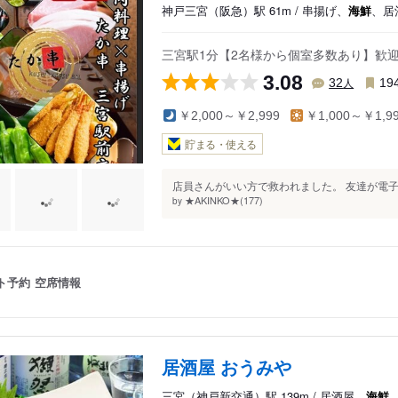
陰海岸・但馬山地
神戸三宮（阪急）駅 61m / 串揚げ、
海鮮
、居
三宮駅1分【2名様から個室多数あり】歓迎
3.08
人
32
19
￥2,000～￥2,999
￥1,000～￥1,9
貯まる・使える
店員さんがいい方で救われました。 友達が電子
★AKINKO★(177)
by
ト予約
空席情報
居酒屋 おうみや
三宮（神戸新交通）駅 139m / 居酒屋、
海鮮