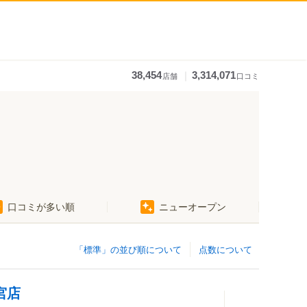
｜
38,454
3,314,071
店舗
口コミ
口コミが多い順
ニューオープン
「標準」の並び順について
点数について
宮店