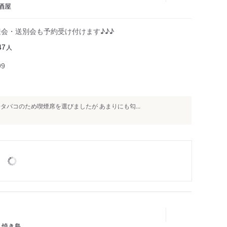
酒屋
会・送別会も予約受け付けます♪♪♪
人
47
99
タバコのため喫煙席を選びましたが あまりにも匂...
、焼き鳥