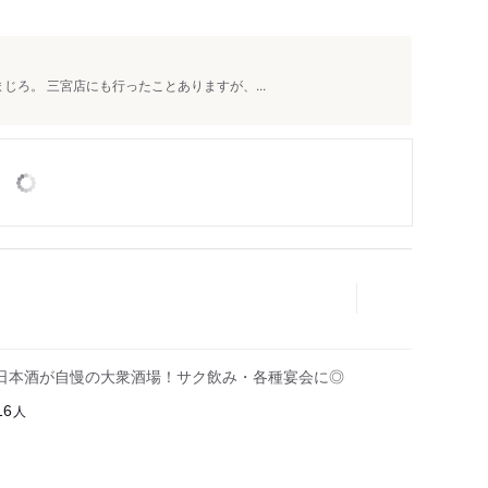
こまじろ。 三宮店にも行ったことありますが、...
日本酒が自慢の大衆酒場！サク飲み・各種宴会に◎
人
16