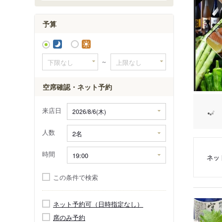
城崎・山
予算
～
空席確認・ネット予約
来店日
人数
時間
ネッ
この条件で検索
ネット予約可（日時指定なし）
席のみ予約