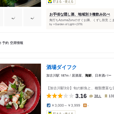
貯まる・使える
お手頃な隠し酒、地域別３種飲み比べ
角打ちAzumaZuruのすぐお隣、くずし割烹 
⭐️Garden of Light⭐️(379)
by
ト予約
空席情報
酒場ダイフク
加古川駅 187m / 居酒屋、
海鮮
、日本酒バー
【加古川駅3分】旬の鮮魚と、種類豊富な
3.16
人
38
13
￥3,000～￥3,999
-
貯まる・使える