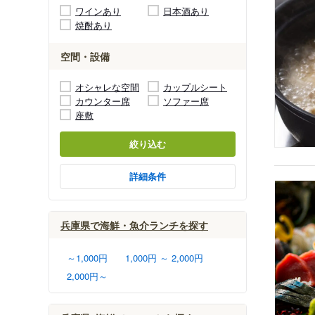
ワインあり
日本酒あり
焼酎あり
空間・設備
オシャレな空間
カップルシート
カウンター席
ソファー席
座敷
絞り込む
詳細条件
兵庫県で海鮮・魚介ランチを探す
～1,000円
1,000円 ～ 2,000円
2,000円～