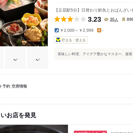
【立花駅5分】日替わり鮮魚とおばんざい
3.23
人
35
89
￥2,000～￥2,999
-
貯まる・使える
美味しい料理、アイデア豊かなマスター、接客も良
ト予約
空席情報
しいお店を発見