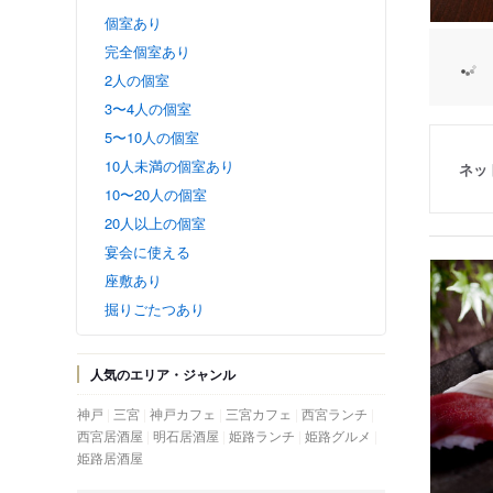
個室あり
完全個室あり
2人の個室
3〜4人の個室
5〜10人の個室
10人未満の個室あり
ネッ
10〜20人の個室
20人以上の個室
宴会に使える
座敷あり
掘りごたつあり
人気のエリア・ジャンル
神戸
三宮
神戸カフェ
三宮カフェ
西宮ランチ
西宮居酒屋
明石居酒屋
姫路ランチ
姫路グルメ
姫路居酒屋