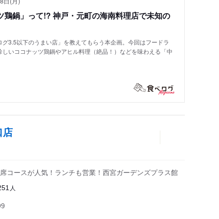
8日(月)
鶏鍋」って!? 神戸・元町の海南料理店で未知の
グ3.5以下のうまい店」を教えてもらう本企画。今回はフードラ
珍しいココナッツ鶏鍋やアヒル料理（絶品！）などを味わえる「中
口店
席コースが人気！ランチも営業！西宮ガーデンズプラス館
人
251
99