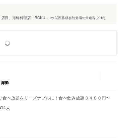
き１店目、海鮮料理店「ROKU...
関西将棋会館道場の常連客(2012)
by
、
海鮮
り食べ放題をリーズナブルに！食べ飲み放題３４８０円〜
人
514