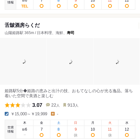
6
7
8
9
10
11
12
8
/
情報
舌皷酒房らくだ
山陽姫路駅 365m / 日本料理、海鮮、
寿司
姫路駅5分◆姫路の恵みと出汁の技、おもてなしの心が光る逸品。落ち
着いた空間で美酒と楽しむ
3.07
22
913
人
人
￥15,000～￥19,999
-
木
金
土
日
月
火
水
空席
6
7
8
9
10
11
12
8
/
情報