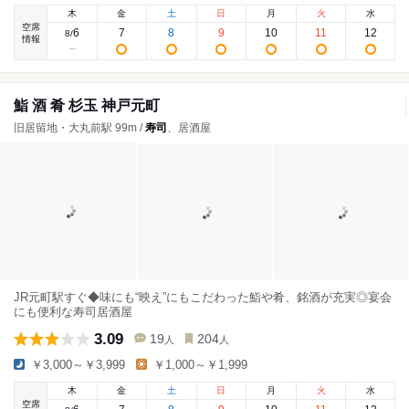
木
金
土
日
月
火
水
空席
6
7
8
9
10
11
12
8
/
情報
鮨 酒 肴 杉玉 神戸元町
旧居留地・大丸前駅 99m /
寿司
、居酒屋
JR元町駅すぐ◆味にも“映え”にもこだわった鮨や肴、銘酒が充実◎宴会
にも便利な寿司居酒屋
3.09
19
204
人
人
￥3,000～￥3,999
￥1,000～￥1,999
木
金
土
日
月
火
水
空席