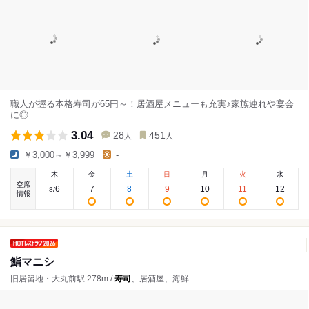
職人が握る本格寿司が65円～！居酒屋メニューも充実♪家族連れや宴会
に◎
3.04
28
451
人
人
￥3,000～￥3,999
-
木
金
土
日
月
火
水
空席
6
7
8
9
10
11
12
8
/
情報
鮨マニシ
旧居留地・大丸前駅 278m /
寿司
、居酒屋、海鮮