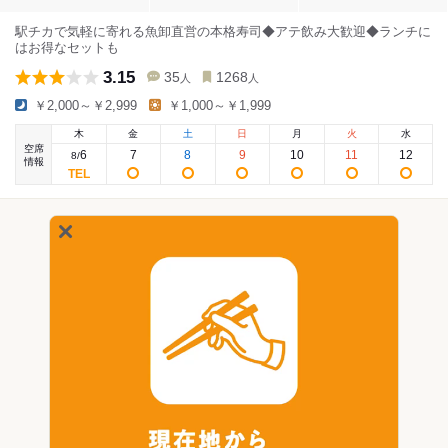
駅チカで気軽に寄れる魚卸直営の本格寿司◆アテ飲み大歓迎◆ランチに
はお得なセットも
3.15
35
1268
人
人
￥2,000～￥2,999
￥1,000～￥1,999
木
金
土
日
月
火
水
空席
6
7
8
9
10
11
12
8
/
情報