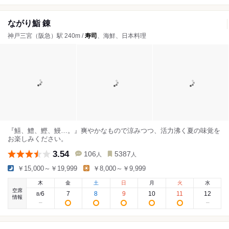
ながり鮨 錬
神戸三宮（阪急）駅 240m /
寿司
、海鮮、日本料理
『鱚、鱧、鰹、鰻…。』爽やかなもので涼みつつ、活力沸く夏の味覚を
お楽しみください。
3.54
106
5387
人
人
￥15,000～￥19,999
￥8,000～￥9,999
木
金
土
日
月
火
水
空席
6
7
8
9
10
11
12
8
/
情報