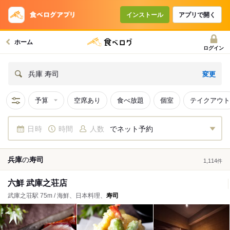
インストール
アプリで開く
ホーム
ログイン
変更
兵庫 寿司
予算
空席あり
食べ放題
個室
テイクアウト
日時
時間
人数
でネット予約
兵庫
の
寿司
1,114
件
六鮮 武庫之荘店
武庫之荘駅 75m / 海鮮、日本料理、
寿司