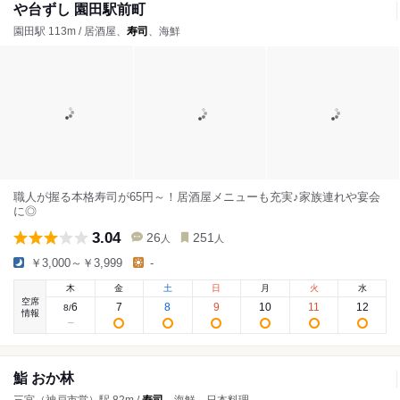
や台ずし 園田駅前町
園田駅 113m / 居酒屋、
寿司
、海鮮
職人が握る本格寿司が65円～！居酒屋メニューも充実♪家族連れや宴会
に◎
3.04
26
251
人
人
￥3,000～￥3,999
-
木
金
土
日
月
火
水
空席
6
7
8
9
10
11
12
8
/
情報
鮨 おか林