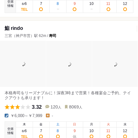
空席
6
7
8
9
10
11
12
8
/
情報
鮨 rindo
三宮（神戸市営）駅 62m /
寿司
本格寿司をリーズナブルに！深夜3時まで営業！各種宴会ご予約、テイ
クアウトも承ります！
3.32
120
8069
人
人
￥6,000～￥7,999
-
木
金
土
日
月
火
水
空席
6
7
8
9
10
11
12
8
/
情報