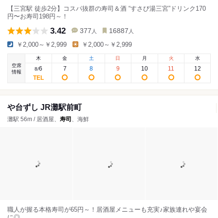
【三宮駅 徒歩2分】コスパ抜群の寿司＆酒 “すさび湯三宮”ドリンク170
円〜お寿司198円～！
3.42
377
16887
人
人
￥2,000～￥2,999
￥2,000～￥2,999
木
金
土
日
月
火
水
空席
6
7
8
9
10
11
12
8
/
情報
や台ずし JR灘駅前町
灘駅 56m / 居酒屋、
寿司
、海鮮
職人が握る本格寿司が65円～！居酒屋メニューも充実♪家族連れや宴会
に◎