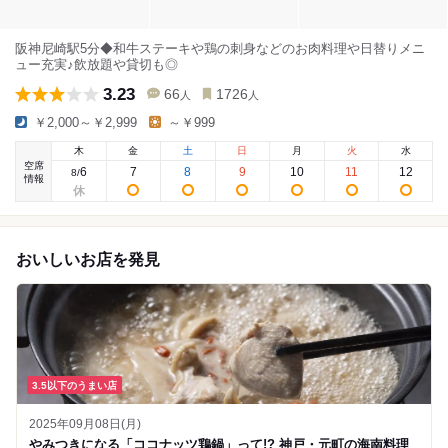
阪神尼崎駅5分◆和牛ステーキや鶏の刺身などのお肉料理や日替りメニ
ュー充実♪飲放題や貸切も◎
3.23
66
1726
人
人
￥2,000～￥2,999
～￥999
木
金
土
日
月
火
水
空席
6
7
8
9
10
11
12
8
/
情報
おいしいお店を発見
3.5以下のうまい店
2025年09月08日(月)
やみつきになる「ココナッツ鶏鍋」って!? 神戸・元町の海南料理