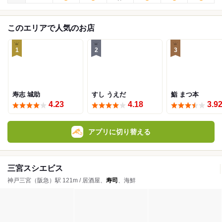
このエリアで人気のお店
1
2
3
寿志 城助
すし うえだ
鮨 まつ本
4.23
4.18
3.9
アプリに切り替える
三宮スシエビス
神戸三宮（阪急）駅 121m / 居酒屋、
寿司
、海鮮