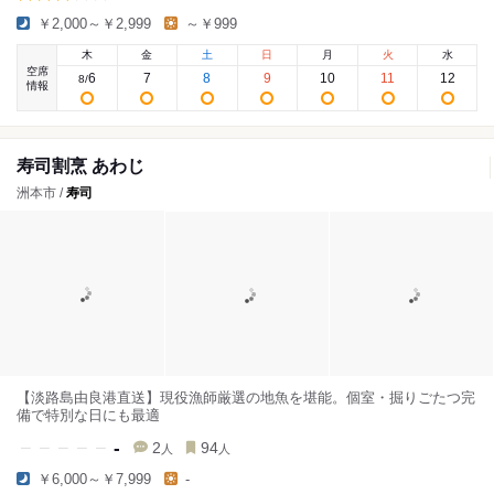
￥2,000～￥2,999
～￥999
木
金
土
日
月
火
水
空席
6
7
8
9
10
11
12
8
/
情報
寿司割烹 あわじ
洲本市 /
寿司
【淡路島由良港直送】現役漁師厳選の地魚を堪能。個室・掘りごたつ完
備で特別な日にも最適
-
2
94
人
人
￥6,000～￥7,999
-