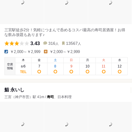
三宮駅徒歩2分！気軽につまんで呑めるコスパ最高の寿司居酒屋！お得
な飲み放題もあります♪
3.43
316
13567
人
人
￥2,000～￥2,999
￥2,000～￥2,999
木
金
土
日
月
火
水
空席
6
7
8
9
10
11
12
8
/
情報
鮨 永いし
三宮（神戸市営）駅 41m /
寿司
、日本料理