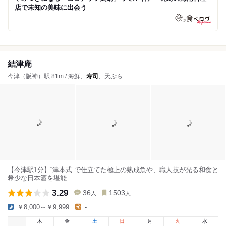
店で未知の美味に出会う
結津庵
今津（阪神）駅 81m / 海鮮、
寿司
、天ぷら
【今津駅1分】“津本式”で仕立てた極上の熟成魚や、職人技が光る和食と
希少な日本酒を堪能
3.29
36
1503
人
人
￥8,000～￥9,999
-
木
金
土
日
月
火
水