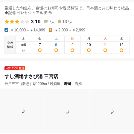
厳選した旬魚を、自慢のお寿司や逸品料理で。日本酒と共に味わう絶品
◆記念日やカジュアル接待に
3.10
7
137
人
人
￥10,000～￥14,999
￥2,000～￥2,999
木
金
土
日
月
火
水
空席
6
7
8
9
10
11
12
8
/
情報
すし酒場すさび湯 三宮店
神戸三宮（阪急）駅 209m / 居酒屋、
寿司
、海鮮