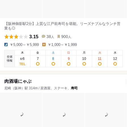
【阪神御影駅2分】上質な江戸前寿司を堪能。リーズナブルなランチ営
業も◎
3.15
38
900
人
人
￥5,000～￥5,999
￥1,000～￥1,999
木
金
土
日
月
火
水
空席
6
7
8
9
10
11
12
8
/
情報
肉酒場にゃぶ
尼崎（阪神）駅 314m / 居酒屋、ステーキ、
寿司