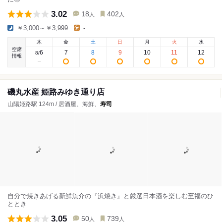
3.02
18
402
人
人
￥3,000～￥3,999
-
木
金
土
日
月
火
水
空席
6
7
8
9
10
11
12
8
/
情報
磯丸水産 姫路みゆき通り店
山陽姫路駅 124m / 居酒屋、海鮮、
寿司
自分で焼きあげる新鮮魚介の『浜焼き』と厳選日本酒を楽しむ至福のひ
ととき
3.05
50
739
人
人