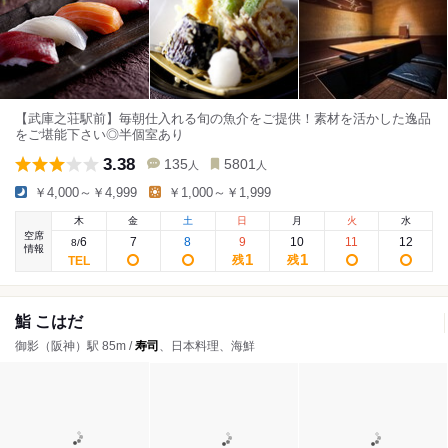
【武庫之荘駅前】毎朝仕入れる旬の魚介をご提供！素材を活かした逸品
をご堪能下さい◎半個室あり
3.38
135
5801
人
人
￥4,000～￥4,999
￥1,000～￥1,999
木
金
土
日
月
火
水
空席
6
7
8
9
10
11
12
8
/
情報
1
1
残
残
鮨 こはだ
御影（阪神）駅 85m /
寿司
、日本料理、海鮮