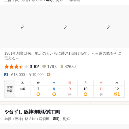
三宮（神戸市営）駅 82m /
寿司
、海鮮、日本料理
1981年創業以来、地元の人たちに愛され続け45年。～王道の鮨を今に
伝える～
3.62
179
8265
人
人
￥15,000～￥19,999
-
木
金
土
日
月
火
水
空席
6
7
8
9
10
11
12
8
/
情報
1
残
や台ずし 阪神御影駅南口町
御影（阪神）駅 81m / 居酒屋、
寿司
、海鮮