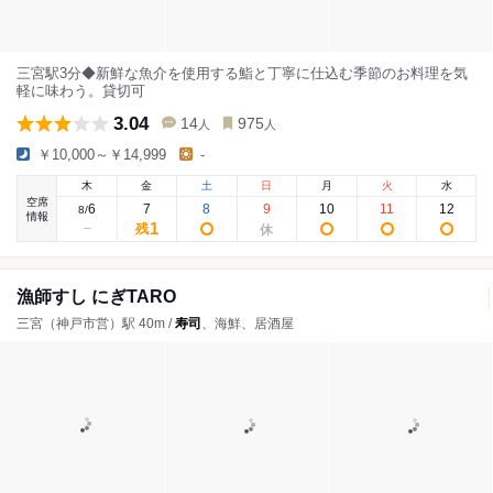
三宮駅3分◆新鮮な魚介を使用する鮨と丁寧に仕込む季節のお料理を気
軽に味わう。貸切可
3.04
14
975
人
人
￥10,000～￥14,999
-
木
金
土
日
月
火
水
空席
6
7
8
9
10
11
12
8
/
情報
1
残
漁師すし にぎTARO
三宮（神戸市営）駅 40m /
寿司
、海鮮、居酒屋