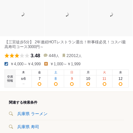
【三宮徒歩5分】 2年連続HOTレストラン選出！幹事様必見！コスパ最
高寿司コース3000円～
3.48
448
22012
人
人
￥4,000～￥4,999
￥1,000～￥1,999
木
金
土
日
月
火
水
空席
6
7
8
9
10
11
12
8
/
情報
関連する検索条件
兵庫県 ラーメン
兵庫県 寿司