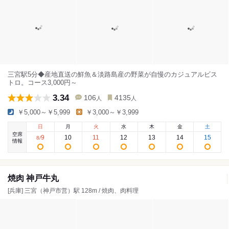
三宮駅5分◆産地直送の鮮魚＆淡路島産の野菜が自慢のカジュアルビス
トロ。コース3,000円～
3.34
106
4135
人
人
￥5,000～￥5,999
￥3,000～￥3,999
日
月
火
水
木
金
土
空席
9
10
11
12
13
14
15
8
/
情報
焼肉 神戸牛丸
[兵庫] 三宮（神戸市営）駅 128m / 焼肉、肉料理