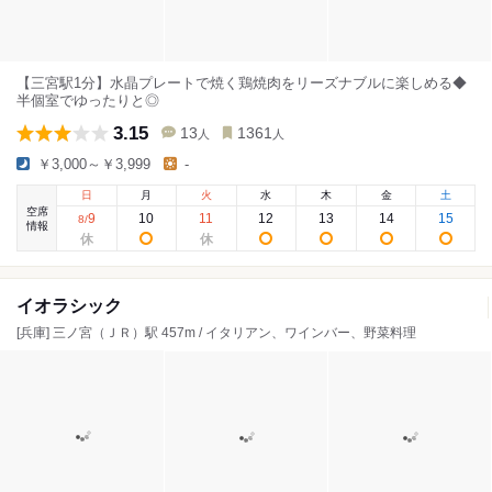
【三宮駅1分】水晶プレートで焼く鶏焼肉をリーズナブルに楽しめる◆
半個室でゆったりと◎
3.15
13
1361
人
人
￥3,000～￥3,999
-
日
月
火
水
木
金
土
空席
9
10
11
12
13
14
15
8
/
情報
イオラシック
[兵庫] 三ノ宮（ＪＲ）駅 457m / イタリアン、ワインバー、野菜料理