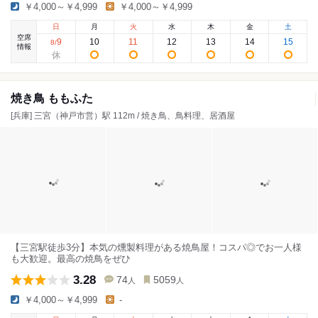
￥4,000～￥4,999
￥4,000～￥4,999
日
月
火
水
木
金
土
空席
9
10
11
12
13
14
15
8
/
情報
焼き鳥 ももふた
[兵庫] 三宮（神戸市営）駅 112m / 焼き鳥、鳥料理、居酒屋
【三宮駅徒歩3分】本気の燻製料理がある焼鳥屋！コスパ◎でお一人様
も大歓迎。最高の焼鳥をぜひ
3.28
74
5059
人
人
￥4,000～￥4,999
-