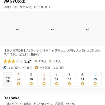
WAGYUの国
[兵庫] 三宮（神戸市営）駅 75m / 焼肉
【三ノ宮駅5分】A5ランクの神戸牛を贅沢に。大切な方と愉しむ至福の
焼肉体験。記念日・接待◎
3.24
136
688
人
人
￥8,000～￥9,999
￥3,000～￥3,999
日
月
火
水
木
金
土
空席
9
10
11
12
13
14
15
8
/
情報
Bespoke
[兵庫] 神戸三宮（阪急）駅 147m / バル、居酒屋、焼き鳥