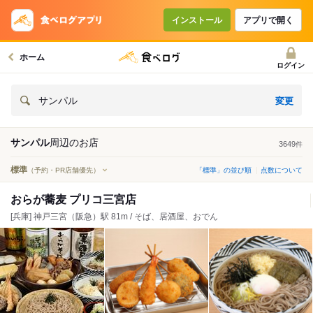
インストール
アプリで開く
ホーム
ログイン
変更
サンパル
サンパル
周辺の
お店
3649
件
標準
（予約・PR店舗優先）
「標準」の並び順
点数について
おらが蕎麦 プリコ三宮店
[兵庫] 神戸三宮（阪急）駅 81m / そば、居酒屋、おでん