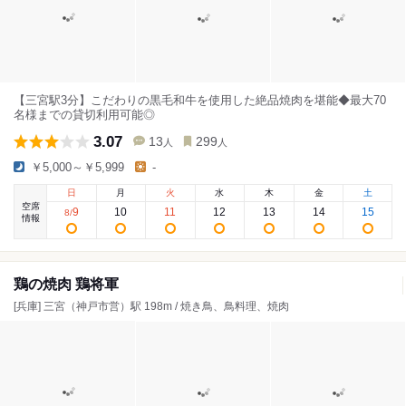
【三宮駅3分】こだわりの黒毛和牛を使用した絶品焼肉を堪能◆最大70
名様までの貸切利用可能◎
3.07
13
299
人
人
￥5,000～￥5,999
-
日
月
火
水
木
金
土
空席
9
10
11
12
13
14
15
8
/
情報
鶏の焼肉 鶏将軍
[兵庫] 三宮（神戸市営）駅 198m / 焼き鳥、鳥料理、焼肉