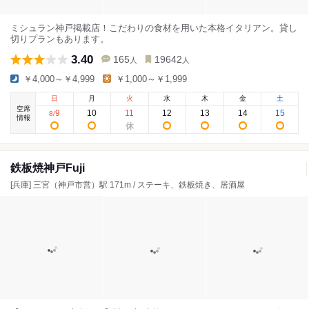
ミシュラン神戸掲載店！こだわりの食材を用いた本格イタリアン。貸し
切りプランもあります。
3.40
165
19642
人
人
￥4,000～￥4,999
￥1,000～￥1,999
日
月
火
水
木
金
土
空席
9
10
11
12
13
14
15
8
/
情報
鉄板焼神戸Fuji
[兵庫] 三宮（神戸市営）駅 171m / ステーキ、鉄板焼き、居酒屋