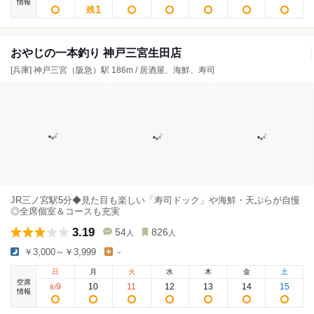
情報
1
残
おやじの一本釣り 神戸三宮生田店
[兵庫] 神戸三宮（阪急）駅 186m / 居酒屋、海鮮、寿司
JR三ノ宮駅5分◆見た目も楽しい「寿司ドック」や海鮮・天ぷらが自慢
◎全席個室＆コースも充実
3.19
54
826
人
人
￥3,000～￥3,999
-
日
月
火
水
木
金
土
空席
9
10
11
12
13
14
15
8
/
情報