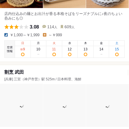
店内仕込みの麺とお出汁が香る本格そばをリーズナブルに♪夜のちょい
呑みにも◎
3.08
114
609
人
人
￥1,000～￥1,999
～￥999
日
月
火
水
木
金
土
空席
9
10
11
12
13
14
15
8
/
情報
割烹 武田
[兵庫] 三宮（神戸市営）駅 525m / 日本料理、海鮮