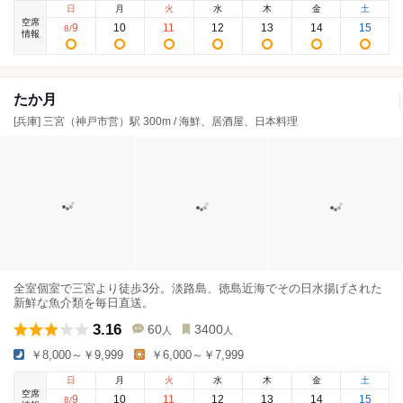
日
月
火
水
木
金
土
空席
9
10
11
12
13
14
15
8
/
情報
たか月
[兵庫] 三宮（神戸市営）駅 300m / 海鮮、居酒屋、日本料理
全室個室で三宮より徒歩3分。淡路島、徳島近海でその日水揚げされた
新鮮な魚介類を毎日直送。
3.16
60
3400
人
人
￥8,000～￥9,999
￥6,000～￥7,999
日
月
火
水
木
金
土
空席
9
10
11
12
13
14
15
8
/