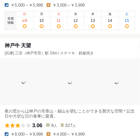
￥5,000～￥5,999
￥3,000～￥3,999
日
月
火
水
木
金
土
空席
9
10
11
12
13
14
15
8
/
情報
神戸牛 天望
[兵庫] 三宮（神戸市営）駅 33m / ステーキ、鉄板焼き
夜の窓からは神戸の市章山・錨山を望むことができる贅沢な空間＊記念
日や大切な日の食事に最適。
3.06
8
327
人
人
￥8,000～￥9,999
￥4,000～￥4,999