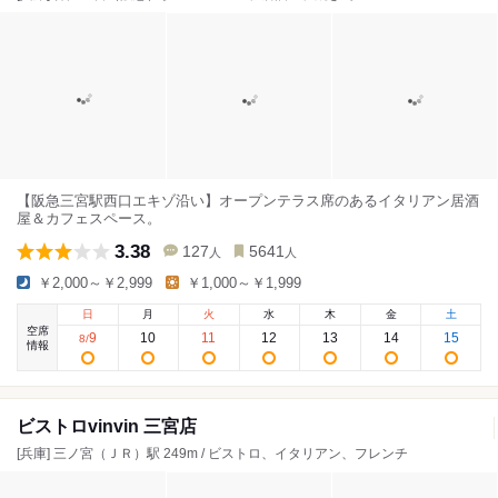
【阪急三宮駅西口エキゾ沿い】オープンテラス席のあるイタリアン居酒
屋＆カフェスペース。
3.38
127
5641
人
人
￥2,000～￥2,999
￥1,000～￥1,999
日
月
火
水
木
金
土
空席
9
10
11
12
13
14
15
8
/
情報
ビストロvinvin 三宮店
[兵庫] 三ノ宮（ＪＲ）駅 249m / ビストロ、イタリアン、フレンチ