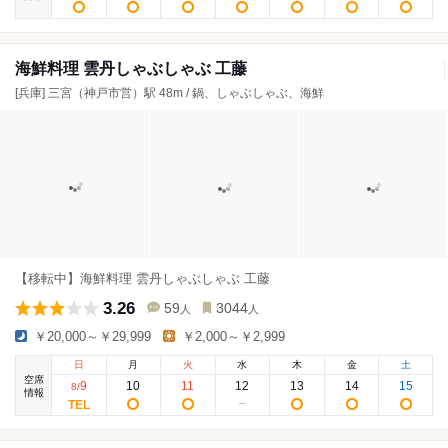
海鮮料理 雲丹しゃぶしゃぶ 工藤
[兵庫] 三宮（神戸市営）駅 48m / 鍋、しゃぶしゃぶ、海鮮
【移転中】海鮮料理 雲丹しゃぶしゃぶ 工藤
3.26
59
3044
人
人
￥20,000～￥29,999
￥2,000～￥2,999
日
月
火
水
木
金
土
空席
9
10
11
12
13
14
15
8
/
情報