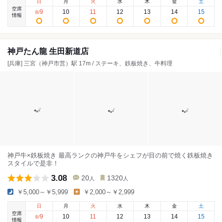
日
月
火
水
木
金
土
空席
9
10
11
12
13
14
15
8
/
情報
神戸たん龍 生田新道店
[兵庫] 三宮（神戸市営）駅 17m / ステーキ、鉄板焼き、牛料理
神戸牛×鉄板焼き 最高ランクの神戸牛をシェフが目の前で焼く鉄板焼き
スタイルで是非！
3.08
20
1320
人
人
￥5,000～￥5,999
￥2,000～￥2,999
日
月
火
水
木
金
土
空席
9
10
11
12
13
14
15
8
/
情報