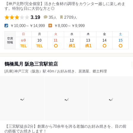
【神戸北野/完全個室】活きた食材の調理をカウンター越しに楽しめま
す。特別な日に大切な方と◎
3.19
35
2709
人
人
￥10,000～￥14,999
￥8,000～￥9,999
日
月
火
水
木
金
土
空席
9
10
11
12
13
14
15
8
/
情報
1
1
残
残
鶴橋風月 阪急三宮駅前店
[兵庫] 神戸三宮（阪急）駅 40m / お好み焼き、居酒屋、郷土料理
【三宮駅徒歩2分】創業から70余年を誇る老舗のお好み焼きを、目の前
の鉄板でお焼きします！