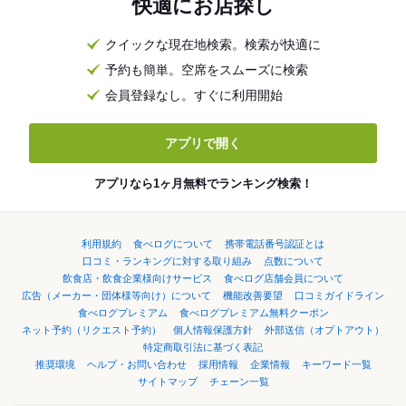
快適にお店探し
クイックな現在地検索。検索が快適に
予約も簡単。空席をスムーズに検索
会員登録なし。すぐに利用開始
アプリで開く
アプリなら1ヶ月無料でランキング検索！
利用規約
食べログについて
携帯電話番号認証とは
口コミ・ランキングに対する取り組み
点数について
飲食店・飲食企業様向けサービス
食べログ店舗会員について
広告（メーカー・団体様等向け）について
機能改善要望
口コミガイドライン
食べログプレミアム
食べログプレミアム無料クーポン
ネット予約（リクエスト予約）
個人情報保護方針
外部送信（オプトアウト）
特定商取引法に基づく表記
推奨環境
ヘルプ・お問い合わせ
採用情報
企業情報
キーワード一覧
サイトマップ
チェーン一覧