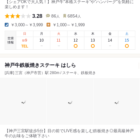
【シェアOKで大人気！】神戸牛"本格ステーキ”や”ハンバーグ”を気軽に
楽しめます！
3.28
86
6854
人
人
￥3,000～￥3,999
￥1,000～￥1,999
日
月
火
水
木
金
土
空席
9
10
11
12
13
14
15
8
/
情報
神戸牛鉄板焼きステーキ はしら
[兵庫] 三宮（神戸市営）駅 280m / ステーキ、鉄板焼き
【神戸三宮駅徒歩5分】目の前でLIVE感を楽しむ鉄板焼き◎最高級神戸
牛のお味をご体験下さい