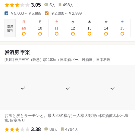
3.05
5
498
人
人
￥5,000～￥5,999
￥2,000～￥2,999
日
月
火
水
木
金
土
空席
9
10
11
12
13
14
15
8
/
情報
炭酒房 季楽
[兵庫] 神戸三宮（阪急）駅 183m / 日本酒バー、居酒屋、日本料理
お酒と炭とサーモンと。最大20名様/お一人様大歓迎/日本酒飲み比べ豊
富/個室あり
3.38
88
4794
人
人