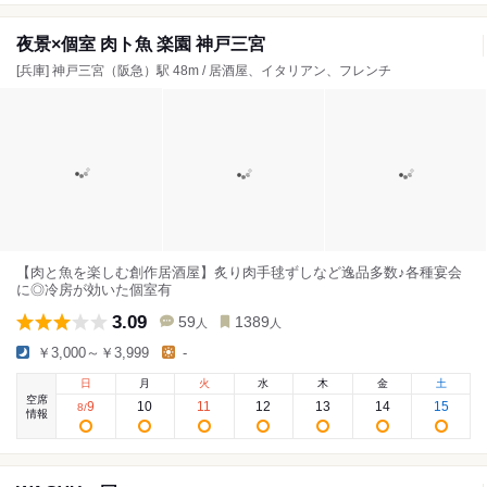
夜景×個室 肉ト魚 楽園 神戸三宮
[兵庫] 神戸三宮（阪急）駅 48m / 居酒屋、イタリアン、フレンチ
【肉と魚を楽しむ創作居酒屋】炙り肉手毬ずしなど逸品多数♪各種宴会
に◎冷房が効いた個室有
3.09
59
1389
人
人
￥3,000～￥3,999
-
日
月
火
水
木
金
土
空席
9
10
11
12
13
14
15
8
/
情報