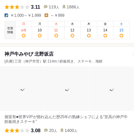
3.11
119
1886
人
人
￥1,000～￥1,999
～￥999
日
月
火
水
木
金
土
空席
9
10
11
12
13
14
15
8
/
情報
神戸牛みやび 北野坂店
[兵庫] 三宮（神戸市営）駅 214m / 鉄板焼き、ステーキ、海鮮
個室有■世界VIPが惚れ込んだ歴25年の熟練シェフによる“至高の神戸牛
鉄板焼きステーキ”
3.08
20
1400
人
人