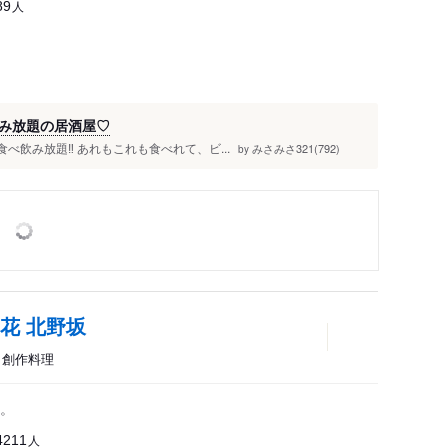
人
89
み放題の居酒屋♡
べ飲み放題‼️ あれもこれも食べれて、ビ...
みさみさ321(792)
by
花 北野坂
キ、創作料理
。
人
4211