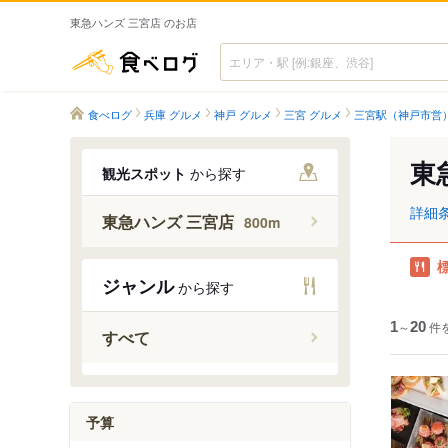
東急ハンズ 三宮店 のお店
食べログ
食べログ
兵庫 グルメ
神戸 グルメ
三宮 グルメ
三宮駅（神戸市営）
東
観光スポット
から探す
詳細
東急ハンズ 三宮店
800m
ジャンル
から探す
1
～
20
件
すべて
予算