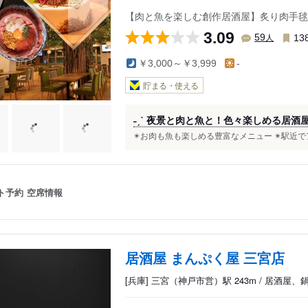
【肉と魚を楽しむ創作居酒屋】炙り肉手毬
3.09
人
59
13
￥3,000～￥3,999
-
貯まる・使える
˗ˏˋ 夜景と肉と魚と！色々楽しめる居酒屋さ
✴︎お肉も魚も楽しめる豊富なメニュー ✴︎駅近で
ト予約
空席情報
居酒屋 まんぷく屋 三宮店
[兵庫] 三宮（神戸市営）駅 243m / 居酒屋