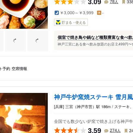
3.09
人
78
33
￥3,000～￥3,999
-
貯まる・使える
個室で焼き鳥や鍋など種類豊富な食べ飲
神戸三宮にある食べ飲み放題のお店 2,499円〜食
ト予約
空席情報
神戸牛炉窯焼ステーキ 雪月風
[兵庫] 三宮（神戸市営）駅 186m / ステー
全国でも数少ない炉窯で焼き上げる神戸牛
3.59
人
274
2