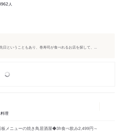
人
3962
日ということもあり、巻寿司が食べれるお店を探して、...
鳥料理
板メニューの焼き鳥居酒屋◆3h食べ飲み2,499円～