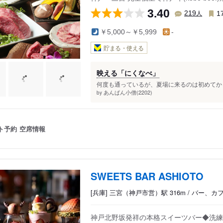
3.40
人
219
1
￥5,000～￥5,999
-
貯まる・使える
映える「にくなべ」
何度も通っているが、夏場に来るのは初めてかも⁉
あんぱん小僧(2202)
by
ト予約
空席情報
SWEETS BAR ASHIOTO
[兵庫] 三宮（神戸市営）駅 316m / バー、
神戸北野坂発祥の本格スイーツバー◆洗練