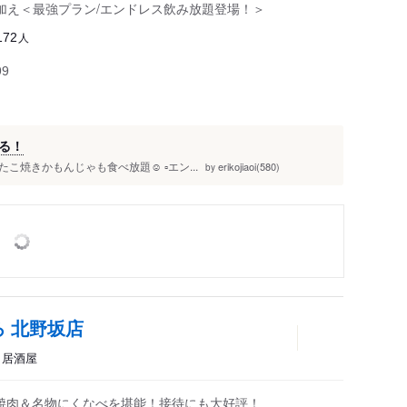
加え＜最強プラン/エンドレス飲み放題登場！＞
人
172
99
る！
焼きかもんじゃも食べ放題☺️ ▫️エン...
erikojiaoi(580)
by
ろ 北野坂店
鍋、居酒屋
ef)焼肉＆名物にくなべを堪能！接待にも大好評！