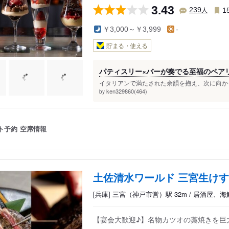
3.43
人
239
1
￥3,000～￥3,999
-
貯まる・使える
パティスリー×バーが奏でる至福のペア
イタリアンで満たされた余韻を抱え、次に向かっ
ken329860(464)
by
ト予約
空席情報
土佐清水ワールド 三宮生け
[兵庫] 三宮（神戸市営）駅 32m / 居酒屋、
【宴会大歓迎♪】名物カツオの藁焼きを巨