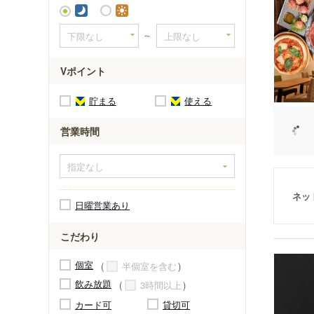
～
Vポイント
貯まる
使える
営業時間
ネッ
日曜営業あり
こだわり
個室
半個室を含む
飲み放題
3時間以上
カード可
貸切可