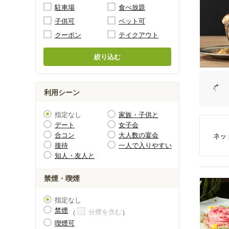
駐車場
食べ放題
子供可
ペット可
クーポン
テイクアウト
絞り込む
利用シーン
指定なし
家族・子供と
デート
女子会
合コン
大人数の宴会
ネッ
接待
一人で入りやすい
知人・友人と
禁煙・喫煙
指定なし
禁煙
分煙を含む
喫煙可