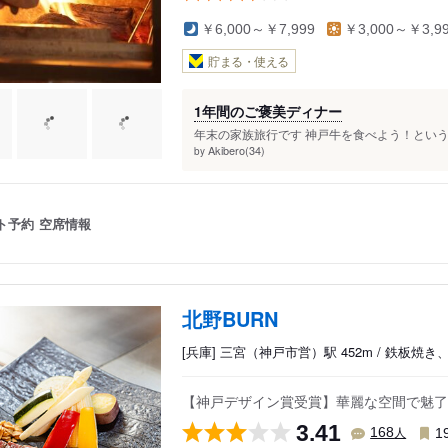
￥6,000～￥7,999
￥3,000～￥3,9
貯まる・使える
1年間のご褒美ディナー
年末の家族旅行です 神戸牛を食べよう！という
Akibero(34)
by
ト予約
空席情報
北野BURN
[兵庫] 三宮（神戸市営）駅 452m / 鉄板
【神戸デザイン賞受賞】華麗な空間で魅了
3.41
人
168
1