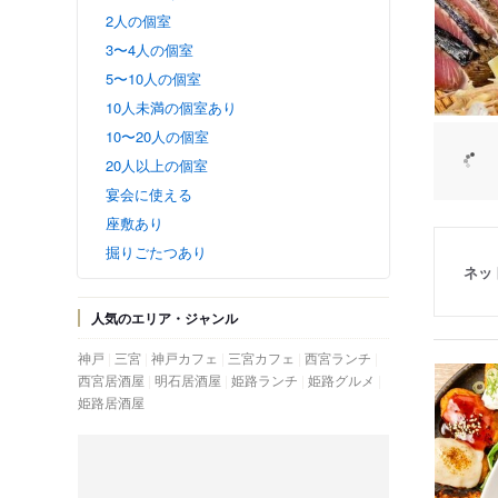
2人の個室
3〜4人の個室
5〜10人の個室
10人未満の個室あり
10〜20人の個室
20人以上の個室
宴会に使える
座敷あり
掘りごたつあり
ネッ
人気のエリア・ジャンル
神戸
三宮
神戸カフェ
三宮カフェ
西宮ランチ
西宮居酒屋
明石居酒屋
姫路ランチ
姫路グルメ
姫路居酒屋