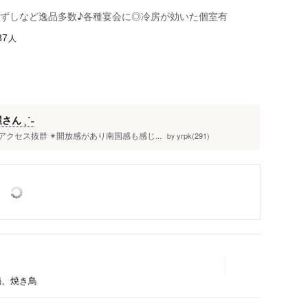
ずしなど逸品多数♪各種宴会に◎冷房が効いた個室有
人
87
ん ˎˊ˗
アクセス抜群 ✴︎開放感があり南国感も感じ...
yrpk(291)
by
、鍋、焼き鳥