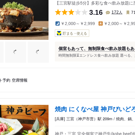
【三宮駅徒歩5分】多彩な食べ飲み放題に
3.16
人
172
7
￥2,000～￥2,999
￥2,000～￥2,9
貯まる・使える
個室もあって、無制限食べ飲み放題もあ
時間無制限⏳エンドレス食べ飲み放題 選べる、たこ
ト予約
空席情報
焼肉 にくなべ屋 神戸びいど
[兵庫] 三宮（神戸市営）駅 209m / 焼肉、
神戸・三宮 完全個室で神戸牛(kobe be