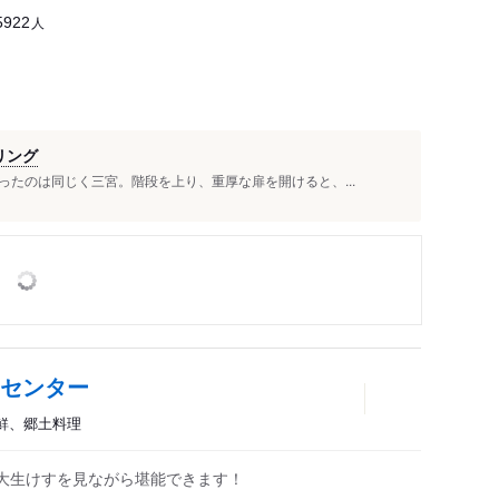
人
5922
リング
たのは同じく三宮。階段を上り、重厚な扉を開けると、...
すセンター
海鮮、郷土料理
大生けすを見ながら堪能できます！