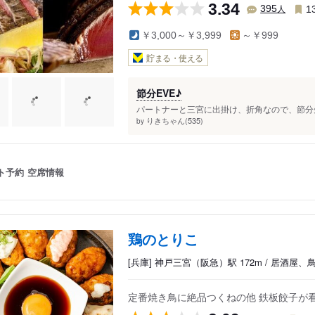
3.34
人
395
1
￥3,000～￥3,999
～￥999
貯まる・使える
節分EVE♪
パートナーと三宮に出掛け、折角なので、節分先
りきちゃん(535)
by
ト予約
空席情報
鶏のとりこ
[兵庫] 神戸三宮（阪急）駅 172m / 居酒屋、
定番焼き鳥に絶品つくねの他 鉄板餃子が看