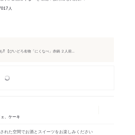
人
7017
︎ 【びいどろ名物「にくなべ」赤鍋 ２人前...
カフェ、ケーキ
された空間でお酒とスイーツをお楽しみください