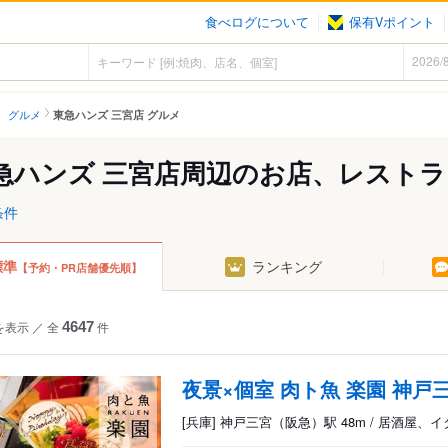
食べログについて
保有Vポイント
 グルメ
東急ハンズ 三宮店 グルメ
急ハンズ 三宮店周辺のお店、レストラ
条件
標準
ランキング
【予約・PR店舗優先順】
を表示
／
全
4647
件
夜景×個室 肉ト魚 楽園 神戸
[兵庫] 神戸三宮（阪急）駅 48m / 居酒屋