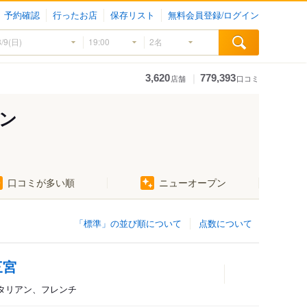
予約確認
行ったお店
保存リスト
無料会員登録/ログイン
｜
3,620
779,393
店舗
口コミ
ン
口コミが多い順
ニューオープン
「標準」の並び順について
点数について
三宮
、イタリアン、フレンチ