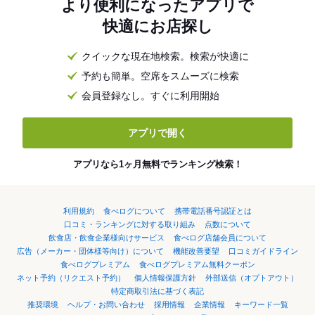
より便利になったアプリで
快適にお店探し
クイックな現在地検索。検索が快適に
予約も簡単。空席をスムーズに検索
会員登録なし。すぐに利用開始
アプリで開く
アプリなら1ヶ月無料でランキング検索！
利用規約
食べログについて
携帯電話番号認証とは
口コミ・ランキングに対する取り組み
点数について
飲食店・飲食企業様向けサービス
食べログ店舗会員について
広告（メーカー・団体様等向け）について
機能改善要望
口コミガイドライン
食べログプレミアム
食べログプレミアム無料クーポン
ネット予約（リクエスト予約）
個人情報保護方針
外部送信（オプトアウト）
特定商取引法に基づく表記
推奨環境
ヘルプ・お問い合わせ
採用情報
企業情報
キーワード一覧