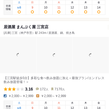
土
日
月
火
水
木
金
空席
8
9
10
11
12
13
14
8
/
情報
居酒屋 まんぷく屋 三宮店
[兵庫] 三宮（神戸市営）駅 243m / 居酒屋、鍋、焼き鳥
【三宮駅徒歩5分】多彩な食べ飲み放題に加え＜最強プラン/エンドレス
飲み放題登場！＞
3.16
172
7170
人
人
￥2,000～￥2,999
￥2,000～￥2,999
土
日
月
火
水
木
金
空席
8
9
10
11
12
13
14
8
/