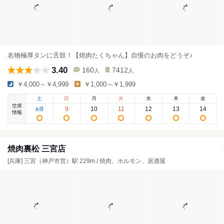
名物極厚タンに舌鼓！【焼肉たくちゃん】自慢のお肉をどうぞ♪
3.40
160
7412
人
人
￥4,000～￥4,999
￥1,000～￥1,999
土
日
月
火
水
木
金
空席
8
9
10
11
12
13
14
8
/
情報
焼肉裏松 三宮店
[兵庫] 三宮（神戸市営）駅 229m / 焼肉、ホルモン、居酒屋