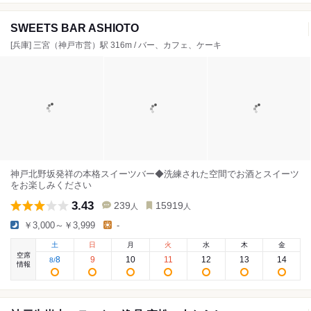
SWEETS BAR ASHIOTO
[兵庫] 三宮（神戸市営）駅 316m / バー、カフェ、ケーキ
神戸北野坂発祥の本格スイーツバー◆洗練された空間でお酒とスイーツ
をお楽しみください
3.43
239
15919
人
人
￥3,000～￥3,999
-
土
日
月
火
水
木
金
空席
8
9
10
11
12
13
14
8
/
情報