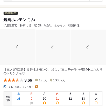
焼肉ホルモン こぷ
[兵庫] 三宮（神戸市営）駅 65m / 焼肉、ホルモン、韓国料理
【三ノ宮駅2分】新鮮ホルモンや、珍しい“三田勢戸牛”を堪能◆こだわり
のドリンクも◎
3.66
195
10087
人
人
￥6,000～￥7,999
-
土
日
月
火
水
木
金
空席
8
9
10
11
12
13
14
8
/
情報