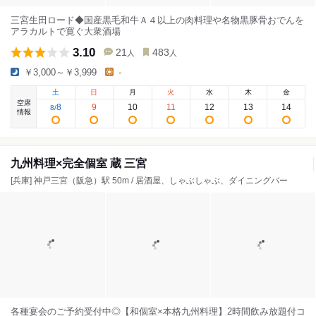
三宮生田ロード◆国産黒毛和牛Ａ４以上の肉料理や名物黒豚骨おでんを
アラカルトで寛ぐ大衆酒場
3.10
21
483
人
人
￥3,000～￥3,999
-
土
日
月
火
水
木
金
空席
8
9
10
11
12
13
14
8
/
情報
九州料理×完全個室 蔵 三宮
[兵庫] 神戸三宮（阪急）駅 50m / 居酒屋、しゃぶしゃぶ、ダイニングバー
各種宴会のご予約受付中◎【和個室×本格九州料理】2時間飲み放題付コ