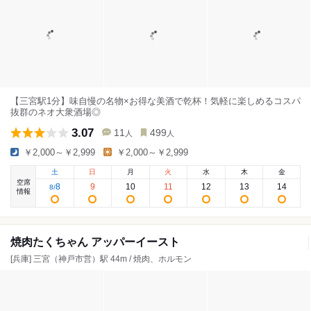
【三宮駅1分】味自慢の名物×お得な美酒で乾杯！気軽に楽しめるコスパ
抜群のネオ大衆酒場◎
3.07
11
499
人
人
￥2,000～￥2,999
￥2,000～￥2,999
土
日
月
火
水
木
金
空席
8
9
10
11
12
13
14
8
/
情報
焼肉たくちゃん アッパーイースト
[兵庫] 三宮（神戸市営）駅 44m / 焼肉、ホルモン