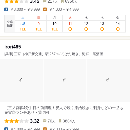
3.45
217
6950
人
人
￥8,000～￥9,999
￥4,000～￥4,999
土
日
月
火
水
木
金
空席
8
9
10
11
12
13
14
8
/
情報
irori465
[兵庫] 三宮（神戸新交通）駅 267m / ろばた焼き、海鮮、居酒屋
【三ノ宮駅4分】目の前調理！炭火で焼く原始焼きに刺身などの一品も
充実◎ランチあり・貸切可
3.32
70
3864
人
人
￥4,000～￥4,999
￥2,000～￥2,999