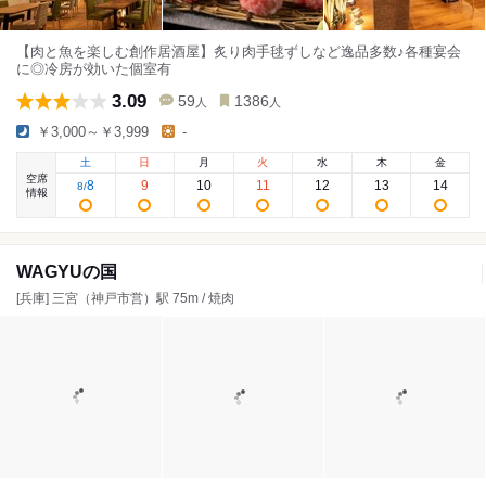
【肉と魚を楽しむ創作居酒屋】炙り肉手毬ずしなど逸品多数♪各種宴会
に◎冷房が効いた個室有
3.09
59
1386
人
人
￥3,000～￥3,999
-
土
日
月
火
水
木
金
空席
8
9
10
11
12
13
14
8
/
情報
WAGYUの国
[兵庫] 三宮（神戸市営）駅 75m / 焼肉