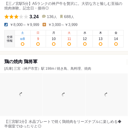
【三ノ宮駅5分】A5ランクの神戸牛を贅沢に。大切な方と愉しむ至福の
焼肉体験。記念日・接待◎
3.24
136
688
人
人
￥8,000～￥9,999
￥3,000～￥3,999
土
日
月
火
水
木
金
空席
8
9
10
11
12
13
14
8
/
情報
鶏の焼肉 鶏将軍
[兵庫] 三宮（神戸市営）駅 198m / 焼き鳥、鳥料理、焼肉
【三宮駅1分】水晶プレートで焼く鶏焼肉をリーズナブルに楽しめる◆
半個室でゆったりと◎