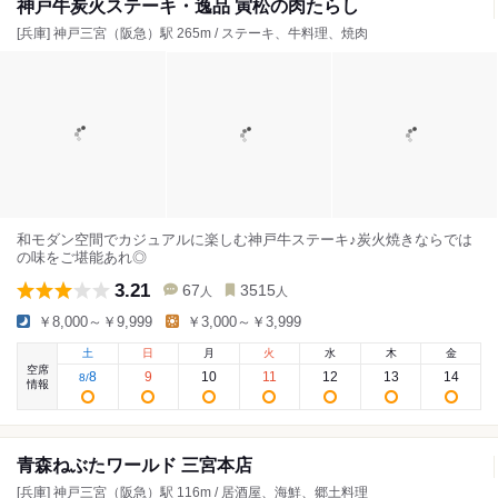
神戸牛炭火ステーキ・逸品 寅松の肉たらし
[兵庫] 神戸三宮（阪急）駅 265m / ステーキ、牛料理、焼肉
和モダン空間でカジュアルに楽しむ神戸牛ステーキ♪炭火焼きならでは
の味をご堪能あれ◎
3.21
67
3515
人
人
￥8,000～￥9,999
￥3,000～￥3,999
土
日
月
火
水
木
金
空席
8
9
10
11
12
13
14
8
/
情報
青森ねぶたワールド 三宮本店
[兵庫] 神戸三宮（阪急）駅 116m / 居酒屋、海鮮、郷土料理