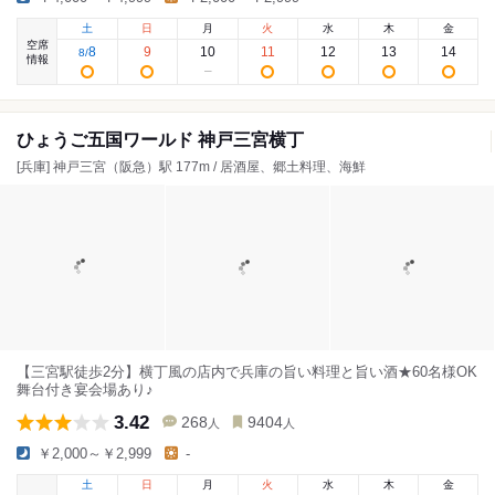
土
日
月
火
水
木
金
空席
8
9
10
11
12
13
14
8
/
情報
ひょうご五国ワールド 神戸三宮横丁
[兵庫] 神戸三宮（阪急）駅 177m / 居酒屋、郷土料理、海鮮
【三宮駅徒歩2分】横丁風の店内で兵庫の旨い料理と旨い酒★60名様OK
舞台付き宴会場あり♪
3.42
268
9404
人
人
￥2,000～￥2,999
-
土
日
月
火
水
木
金