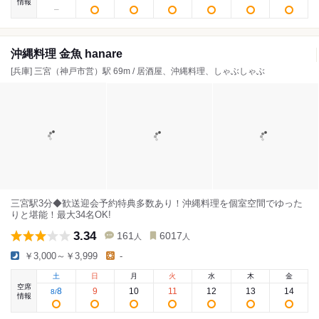
情報
沖縄料理 金魚 hanare
[兵庫] 三宮（神戸市営）駅 69m / 居酒屋、沖縄料理、しゃぶしゃぶ
三宮駅3分◆歓送迎会予約特典多数あり！沖縄料理を個室空間でゆった
りと堪能！最大34名OK!
3.34
161
6017
人
人
￥3,000～￥3,999
-
土
日
月
火
水
木
金
空席
8
9
10
11
12
13
14
8
/
情報