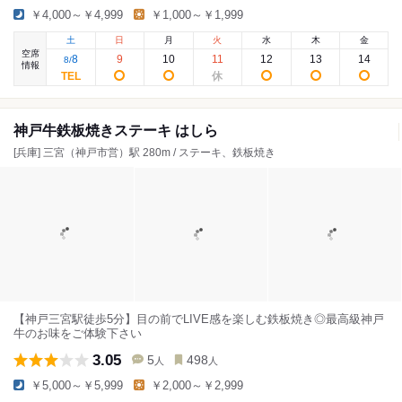
￥4,000～￥4,999
￥1,000～￥1,999
土
日
月
火
水
木
金
空席
8
9
10
11
12
13
14
8
/
情報
神戸牛鉄板焼きステーキ はしら
[兵庫] 三宮（神戸市営）駅 280m / ステーキ、鉄板焼き
【神戸三宮駅徒歩5分】目の前でLIVE感を楽しむ鉄板焼き◎最高級神戸
牛のお味をご体験下さい
3.05
5
498
人
人
￥5,000～￥5,999
￥2,000～￥2,999