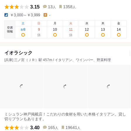
3.15
13
1358
人
人
￥3,000～￥3,999
-
土
日
月
火
水
木
金
空席
8
9
10
11
12
13
14
8
/
情報
イオラシック
[兵庫] 三ノ宮（ＪＲ）駅 457m / イタリアン、ワインバー、野菜料理
ミシュラン神戸掲載店！こだわりの食材を用いた本格イタリアン。貸し
切りプランもあります。
3.40
165
19641
人
人