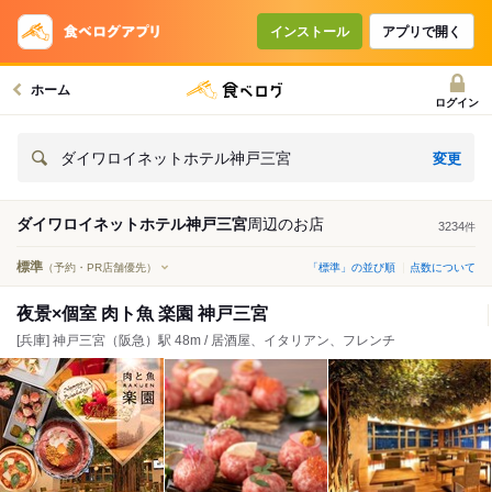
インストール
アプリで開く
ホーム
ログイン
変更
ダイワロイネットホテル神戸三宮
ダイワロイネットホテル神戸三宮
周辺の
お店
3234
件
標準
（予約・PR店舗優先）
「標準」の並び順
点数について
夜景×個室 肉ト魚 楽園 神戸三宮
[兵庫] 神戸三宮（阪急）駅 48m / 居酒屋、イタリアン、フレンチ