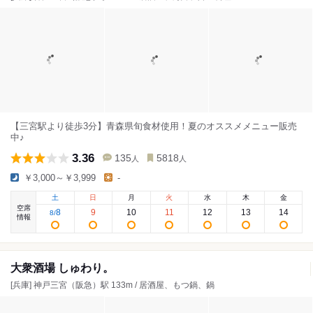
【三宮駅より徒歩3分】青森県旬食材使用！夏のオススメメニュー販売
中♪
3.36
135
5818
人
人
￥3,000～￥3,999
-
土
日
月
火
水
木
金
空席
8
9
10
11
12
13
14
8
/
情報
大衆酒場 しゅわり。
[兵庫] 神戸三宮（阪急）駅 133m / 居酒屋、もつ鍋、鍋