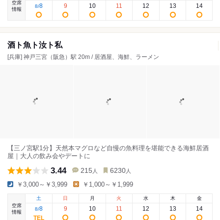
空席
8
9
10
11
12
13
14
8
/
情報
酒ト魚ト汝ト私
[兵庫] 神戸三宮（阪急）駅 20m / 居酒屋、海鮮、ラーメン
【三ノ宮駅1分】天然本マグロなど自慢の魚料理を堪能できる海鮮居酒
屋｜大人の飲み会やデートに
3.44
215
6230
人
人
￥3,000～￥3,999
￥1,000～￥1,999
土
日
月
火
水
木
金
空席
8
9
10
11
12
13
14
8
/
情報