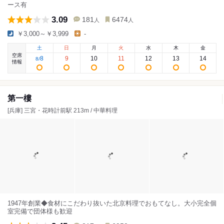
ース有
3.09
181
6474
人
人
￥3,000～￥3,999
-
土
日
月
火
水
木
金
空席
8
9
10
11
12
13
14
8
/
情報
第一樓
[兵庫] 三宮・花時計前駅 213m / 中華料理
1947年創業◆食材にこだわり抜いた北京料理でおもてなし。大小完全個
室完備で団体様も歓迎