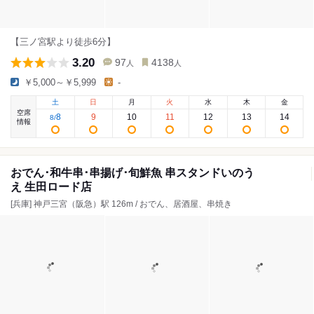
【三ノ宮駅より徒歩6分】
3.20
97
4138
人
人
￥5,000～￥5,999
-
土
日
月
火
水
木
金
空席
8
9
10
11
12
13
14
8
/
情報
おでん･和牛串･串揚げ･旬鮮魚 串スタンドいのう
え 生田ロード店
[兵庫] 神戸三宮（阪急）駅 126m / おでん、居酒屋、串焼き