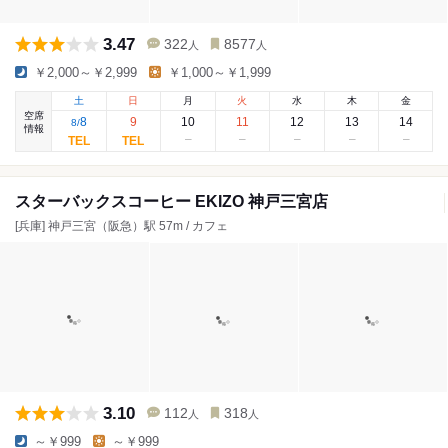
3.47
322
8577
人
人
￥2,000～￥2,999
￥1,000～￥1,999
土
日
月
火
水
木
金
空席
8
9
10
11
12
13
14
8
/
情報
スターバックスコーヒー EKIZO 神戸三宮店
[兵庫] 神戸三宮（阪急）駅 57m / カフェ
3.10
112
318
人
人
～￥999
～￥999