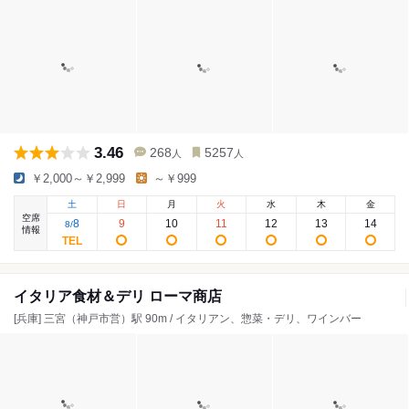
3.46
268
5257
人
人
￥2,000～￥2,999
～￥999
土
日
月
火
水
木
金
空席
8
9
10
11
12
13
14
8
/
情報
イタリア食材＆デリ ローマ商店
[兵庫] 三宮（神戸市営）駅 90m / イタリアン、惣菜・デリ、ワインバー