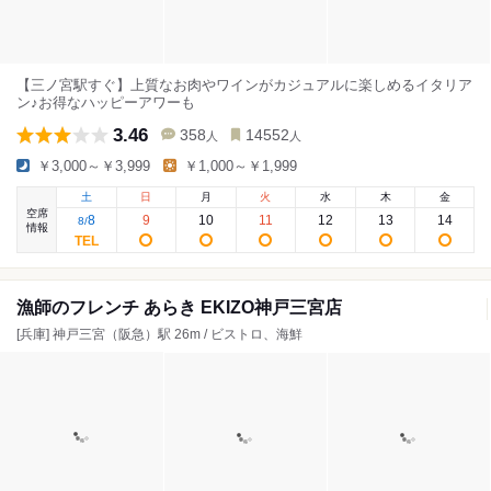
【三ノ宮駅すぐ】上質なお肉やワインがカジュアルに楽しめるイタリア
ン♪お得なハッピーアワーも
3.46
358
14552
人
人
￥3,000～￥3,999
￥1,000～￥1,999
土
日
月
火
水
木
金
空席
8
9
10
11
12
13
14
8
/
情報
漁師のフレンチ あらき EKIZO神戸三宮店
[兵庫] 神戸三宮（阪急）駅 26m / ビストロ、海鮮