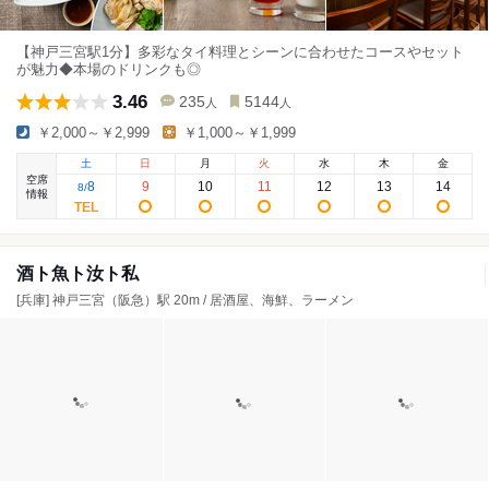
【神戸三宮駅1分】多彩なタイ料理とシーンに合わせたコースやセット
が魅力◆本場のドリンクも◎
3.46
235
5144
人
人
￥2,000～￥2,999
￥1,000～￥1,999
土
日
月
火
水
木
金
空席
8
9
10
11
12
13
14
8
/
情報
酒ト魚ト汝ト私
[兵庫] 神戸三宮（阪急）駅 20m / 居酒屋、海鮮、ラーメン