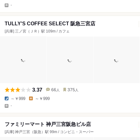
-
TULLY'S COFFEE SELECT 阪急三宮店
[兵庫] 三ノ宮（ＪＲ）駅 109m / カフェ
3.37
66
375
人
人
～￥999
～￥999
-
ファミリーマート 神戸三宮阪急ビル店
[兵庫] 神戸三宮（阪急）駅 99m / コンビニ・スーパー