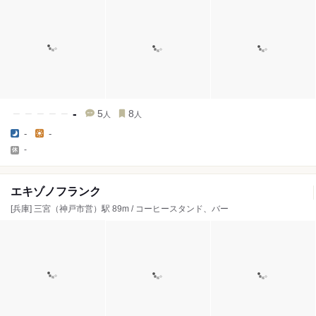
-
5
8
人
人
-
-
-
エキゾノフランク
[兵庫] 三宮（神戸市営）駅 89m / コーヒースタンド、バー