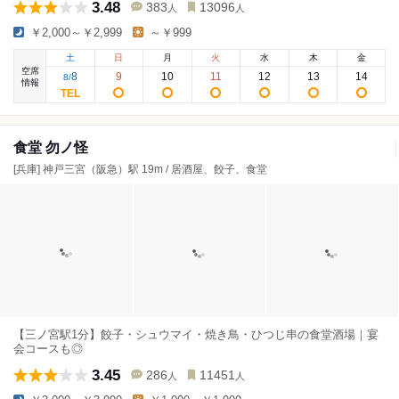
3.48
383
13096
人
人
￥2,000～￥2,999
～￥999
土
日
月
火
水
木
金
空席
8
9
10
11
12
13
14
8
/
情報
食堂 勿ノ怪
[兵庫] 神戸三宮（阪急）駅 19m / 居酒屋、餃子、食堂
【三ノ宮駅1分】餃子・シュウマイ・焼き鳥・ひつじ串の食堂酒場｜宴
会コースも◎
3.45
286
11451
人
人