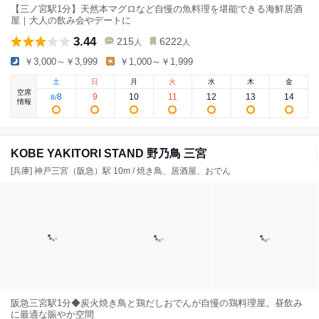
【三ノ宮駅1分】天然本マグロなど自慢の魚料理を堪能できる海鮮居酒
屋｜大人の飲み会やデートに
3.44
215
6222
人
人
￥3,000～￥3,999
￥1,000～￥1,999
土
日
月
火
水
木
金
空席
8
9
10
11
12
13
14
8
/
情報
KOBE YAKITORI STAND 野乃鳥 三宮
[兵庫] 神戸三宮（阪急）駅 10m / 焼き鳥、居酒屋、おでん
阪急三宮駅1分◆炭火焼き鳥と鶏だしおでんが自慢の鶏料理屋。昼飲み
に最適な賑やか空間