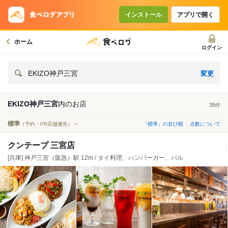
インストール
アプリで開く
ホーム
ログイン
変更
EKIZO神戸三宮
EKIZO神戸三宮
内の
お店
39
件
標準
（予約・PR店舗優先）
「標準」の並び順
点数について
クンテープ 三宮店
[兵庫] 神戸三宮（阪急）駅 12m / タイ料理、ハンバーガー、バル