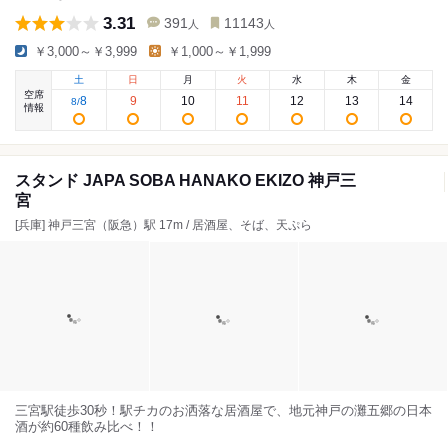
3.31
391
11143
人
人
￥3,000～￥3,999
￥1,000～￥1,999
土
日
月
火
水
木
金
空席
8
9
10
11
12
13
14
8
/
情報
スタンド JAPA SOBA HANAKO EKIZO 神戸三
宮
[兵庫] 神戸三宮（阪急）駅 17m / 居酒屋、そば、天ぷら
三宮駅徒歩30秒！駅チカのお洒落な居酒屋で、地元神戸の灘五郷の日本
酒が約60種飲み比べ！！