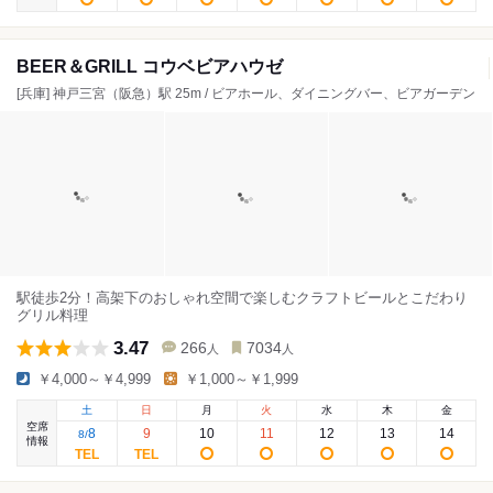
BEER＆GRILL コウベビアハウゼ
[兵庫] 神戸三宮（阪急）駅 25m / ビアホール、ダイニングバー、ビアガーデン
駅徒歩2分！高架下のおしゃれ空間で楽しむクラフトビールとこだわり
グリル料理
3.47
266
7034
人
人
￥4,000～￥4,999
￥1,000～￥1,999
土
日
月
火
水
木
金
空席
8
9
10
11
12
13
14
8
/
情報