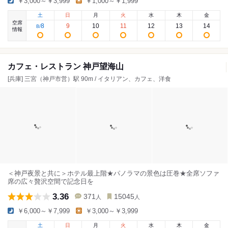
￥3,000～￥3,999
￥1,000～￥1,999
土
日
月
火
水
木
金
空席
8
9
10
11
12
13
14
8
/
情報
カフェ・レストラン 神戸望海山
[兵庫] 三宮（神戸市営）駅 90m / イタリアン、カフェ、洋食
＜神戸夜景と共に＞ホテル最上階★パノラマの景色は圧巻★全席ソファ
席の広々贅沢空間で記念日を
3.36
371
15045
人
人
￥6,000～￥7,999
￥3,000～￥3,999
土
日
月
火
水
木
金