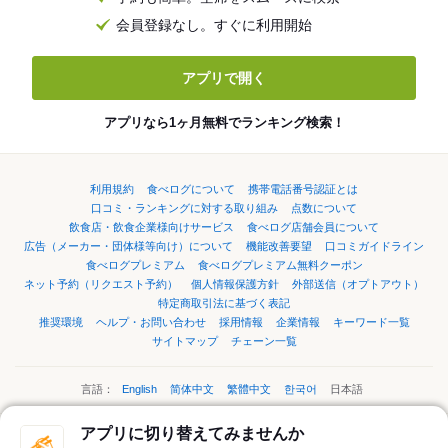
会員登録なし。すぐに利用開始
アプリで開く
アプリなら1ヶ月無料でランキング検索！
利用規約
食べログについて
携帯電話番号認証とは
口コミ・ランキングに対する取り組み
点数について
飲食店・飲食企業様向けサービス
食べログ店舗会員について
広告（メーカー・団体様等向け）について
機能改善要望
口コミガイドライン
食べログプレミアム
食べログプレミアム無料クーポン
ネット予約（リクエスト予約）
個人情報保護方針
外部送信（オプトアウト）
特定商取引法に基づく表記
推奨環境
ヘルプ・お問い合わせ
採用情報
企業情報
キーワード一覧
サイトマップ
チェーン一覧
言語：
English
简体中文
繁體中文
한국어
日本語
アプリに切り替えてみませんか
ページの先頭へ