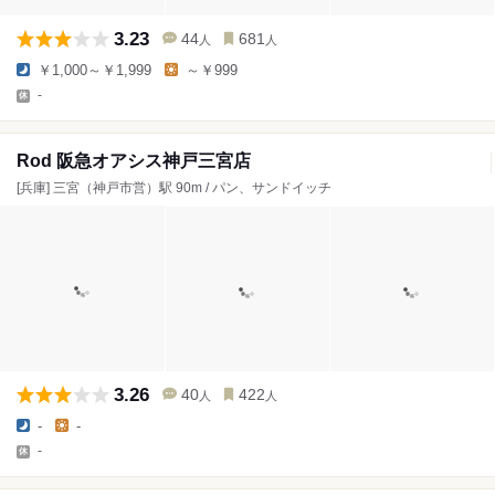
3.23
44
681
人
人
￥1,000～￥1,999
～￥999
-
Rod 阪急オアシス神戸三宮店
[兵庫] 三宮（神戸市営）駅 90m / パン、サンドイッチ
3.26
40
422
人
人
-
-
-