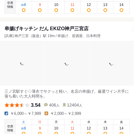
空席
8
9
10
11
12
13
14
8
/
情報
串揚げキッチン だん EKIZO神戸三宮店
[兵庫] 神戸三宮（阪急）駅 19m / 串揚げ、居酒屋、日本料理
三ノ宮駅すぐ◇薄衣でサクッと軽い、名店の串揚げ。厳選ワイン片手に
落ち着いた大人時間を。
3.54
406
12404
人
人
￥6,000～￥7,999
￥2,000～￥2,999
土
日
月
火
水
木
金
空席
8
9
10
11
12
13
14
8
/
情報