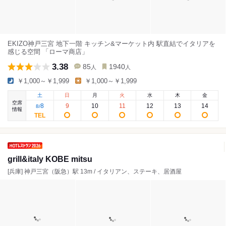
EKIZO神戸三宮 地下一階 キッチン&マーケット内 駅直結でイタリアを
感じる空間 「ローマ商店」
3.38
85
1940
人
人
￥1,000～￥1,999
￥1,000～￥1,999
土
日
月
火
水
木
金
空席
8
9
10
11
12
13
14
8
/
情報
grill&italy KOBE mitsu
[兵庫] 神戸三宮（阪急）駅 13m / イタリアン、ステーキ、居酒屋