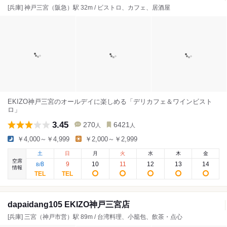
[兵庫] 神戸三宮（阪急）駅 32m / ビストロ、カフェ、居酒屋
EKIZO神戸三宮のオールデイに楽しめる「デリカフェ＆ワインビスト
ロ」
3.45
270
6421
人
人
￥4,000～￥4,999
￥2,000～￥2,999
土
日
月
火
水
木
金
空席
8
9
10
11
12
13
14
8
/
情報
dapaidang105 EKIZO神戸三宮店
[兵庫] 三宮（神戸市営）駅 89m / 台湾料理、小籠包、飲茶・点心