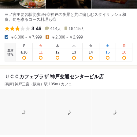
三ノ宮主要各駅徒歩3分◎神戸の夜景と共に愉しむスタイリッシュ和
食。旬を彩るコース料理も◎
3.46
414
18415
人
人
￥6,000～￥7,999
￥2,000～￥2,999
月
火
水
木
金
土
日
空席
10
11
12
13
14
15
16
8
/
情報
ＵＣＣカフェプラザ 神戸交通センタービル店
[兵庫] 神戸三宮（阪急）駅 105m / カフェ