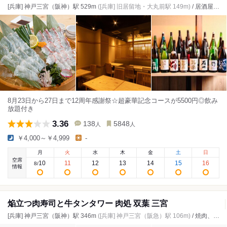
[兵庫] 神戸三宮（阪神）駅 529m
([兵庫] 旧居留地・大丸前駅 149m)
/ 居酒屋、鳥料理、海鮮
8月23日から27日まで12周年感謝祭☆超豪華記念コースが5500円◎飲み
放題付き
3.36
138
5848
人
人
￥4,000～￥4,999
-
月
火
水
木
金
土
日
空席
10
11
12
13
14
15
16
8
/
情報
焔立つ肉寿司と牛タンタワー 肉処 双葉 三宮
[兵庫] 神戸三宮（阪神）駅 346m
([兵庫] 神戸三宮（阪急）駅 106m)
/ 焼肉、ホルモン、居酒屋