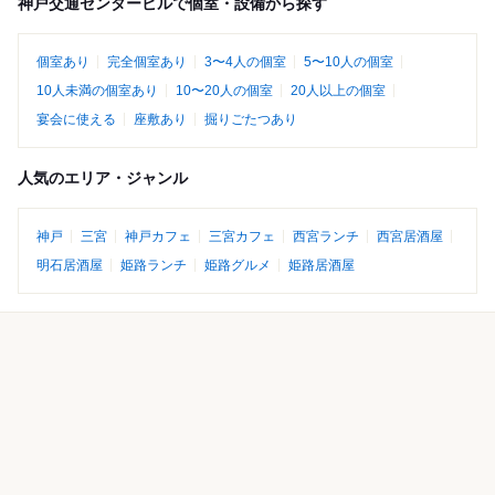
神戸交通センタービルで個室・設備から探す
個室あり
完全個室あり
3〜4人の個室
5〜10人の個室
10人未満の個室あり
10〜20人の個室
20人以上の個室
宴会に使える
座敷あり
掘りごたつあり
人気のエリア・ジャンル
神戸
三宮
神戸カフェ
三宮カフェ
西宮ランチ
西宮居酒屋
明石居酒屋
姫路ランチ
姫路グルメ
姫路居酒屋