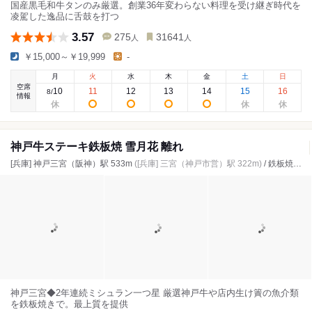
国産黒毛和牛タンのみ厳選。創業36年変わらない料理を受け継ぎ時代を
凌駕した逸品に舌鼓を打つ
3.57
275
31641
人
人
￥15,000～￥19,999
-
月
火
水
木
金
土
日
空席
10
11
12
13
14
15
16
8
/
情報
神戸牛ステーキ鉄板焼 雪月花 離れ
[兵庫] 神戸三宮（阪神）駅 533m
([兵庫] 三宮（神戸市営）駅 322m)
/ 鉄板焼き、ステーキ、レストラン
神戸三宮◆2年連続ミシュラン一つ星 厳選神戸牛や店内生け簀の魚介類
を鉄板焼きで。最上質を提供