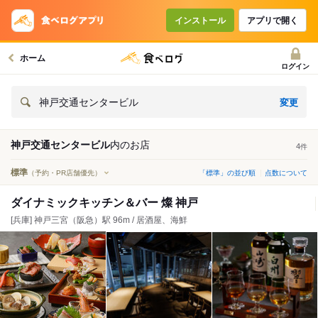
インストール
アプリで開く
ホーム
ログイン
変更
神戸交通センタービル
神戸交通センタービル
内の
お店
4
件
標準
（予約・PR店舗優先）
「標準」の並び順
点数について
ダイナミックキッチン＆バー 燦 神戸
[兵庫] 神戸三宮（阪急）駅 96m / 居酒屋、海鮮