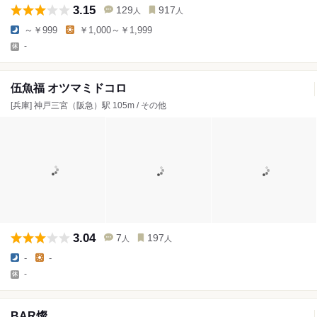
3.15
129
917
人
人
～￥999
￥1,000～￥1,999
-
伍魚福 オツマミドコロ
[兵庫] 神戸三宮（阪急）駅 105m / その他
3.04
7
197
人
人
-
-
-
BAR燦