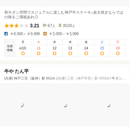
和モダン空間でカジュアルに楽しむ神戸牛ステーキ♪炭火焼きならでは
の味をご堪能あれ◎
3.21
67
3520
人
人
￥8,000～￥9,999
￥3,000～￥3,999
月
火
水
木
金
土
日
空席
10
11
12
13
14
15
16
8
/
情報
牛や たん平
[兵庫] 神戸三宮（阪神）駅 601m
([兵庫] 三宮（神戸市営）駅 435m)
/ 牛タン、焼肉