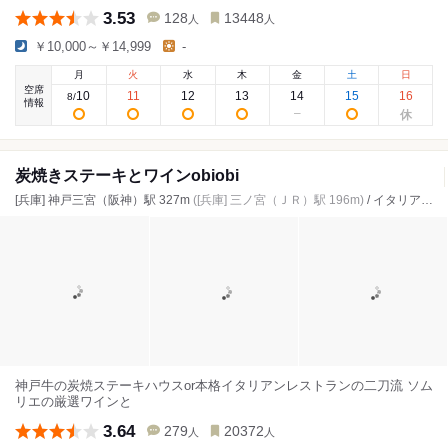
3.53
128
13448
人
人
￥10,000～￥14,999
-
月
火
水
木
金
土
日
空席
10
11
12
13
14
15
16
8
/
情報
炭焼きステーキとワインobiobi
[兵庫] 神戸三宮（阪神）駅 327m
([兵庫] 三ノ宮（ＪＲ）駅 196m)
/ イタリアン、ステーキ、ワインバー
神戸牛の炭焼ステーキハウスor本格イタリアンレストランの二刀流 ソム
リエの厳選ワインと
3.64
279
20372
人
人